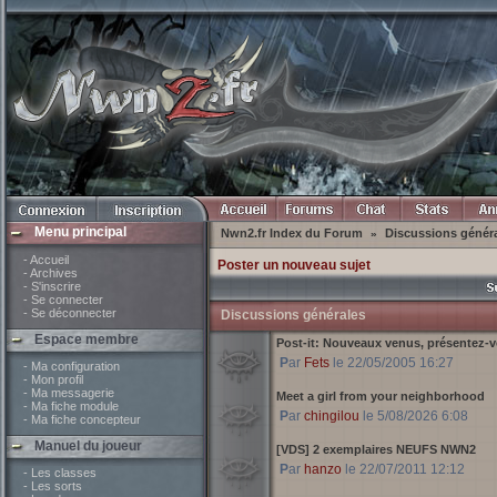
Menu principal
Nwn2.fr Index du Forum
Discussions génér
»
- Accueil
Poster un nouveau sujet
- Archives
- S'inscrire
- Se connecter
- Se déconnecter
Discussions générales
Espace membre
Post-it:
Nouveaux venus, présentez-v
Par
Fets
le 22/05/2005 16:27
- Ma configuration
- Mon profil
- Ma messagerie
Meet a girl from your neighborhood
- Ma fiche module
Par
chingilou
le 5/08/2026 6:08
- Ma fiche concepteur
Manuel du joueur
[VDS] 2 exemplaires NEUFS NWN2
Par
hanzo
le 22/07/2011 12:12
- Les classes
- Les sorts