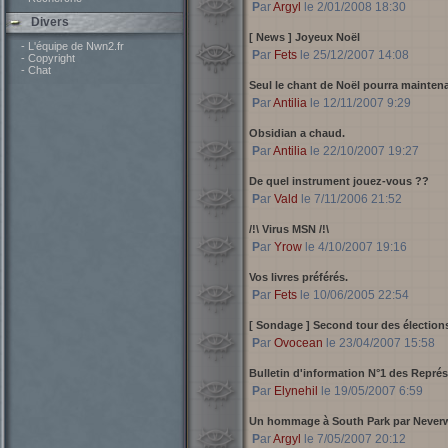
Par
Argyl
le 2/01/2008 18:30
Divers
[ News ]
Joyeux Noël
- L'équipe de Nwn2.fr
Par
Fets
le 25/12/2007 14:08
- Copyright
- Chat
Seul le chant de Noël pourra maintenan
Par
Antilia
le 12/11/2007 9:29
Obsidian a chaud.
Par
Antilia
le 22/10/2007 19:27
De quel instrument jouez-vous ??
Par
Vald
le 7/11/2006 21:52
/!\ Virus MSN /!\
Par
Yrow
le 4/10/2007 19:16
Vos livres préférés.
Par
Fets
le 10/06/2005 22:54
[ Sondage ]
Second tour des élections
Par
Ovocean
le 23/04/2007 15:58
Bulletin d'information N°1 des Repr
Par
Elynehil
le 19/05/2007 6:59
Un hommage à South Park par Neverw
Par
Argyl
le 7/05/2007 20:12