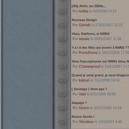
[HS] Ahhh, les DRMs...
Par
Antilia
le 6/05/2007 8:23
Nouveau Design
Par
Garrath
le 27/02/2007 11:33
Vista, Starforce, et NWN2
Par
squale
le 30/01/2007 11:56
Y a t il des filles qui jouent à NWN2 ?
Par
RomsRoms
le 28/12/2006 17:0
Sites francophones sur NWN1 et/ou
Par
Chassegnouf
le 14/01/2007 21:
Quand je serai grand, je serai Dragonn
Par
katoun
le 7/12/2006 18:04
[ Sondage ]
Votre age ?
Par
Vald
le 8/11/2006 20:05
Alapage ?
Par
Gloirin
le 30/12/2006 16:54
Bonne Année !
Par
Stroutoux
le 1/01/2007 4:46