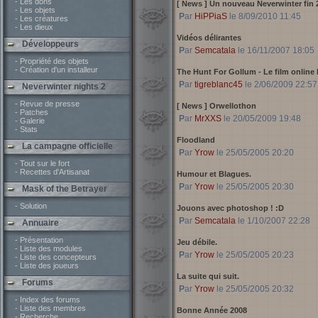
- Les dons
[ News ]
Un nouveau Neverwinter fin 
- Les objets
Par
HiPPiaS
le 8/09/2010 11:45
- Les créatures
- Les dieux
Vidéos délirantes
Développeurs
Par
Semcatala
le 16/11/2007 18:05
- Propriété des objets
- Création d'un installeur
The Hunt For Gollum - Le film online l
Par
tigreblanc45
le 2/06/2009 22:57
Neverwinter nights 2
- Revue de presse
[ News ]
Orwellothon
- Patches
Par
MrXXS
le 20/05/2009 19:48
- Galerie
- Stats
Floodland
La campagne officielle
Par
Yrow
le 25/05/2005 20:20
- Tout sur le fort
- Recettes d'Artisanat
Humour et Blagues.
Par
Yrow
le 25/05/2005 20:30
Mask of the Betrayer
- Solution
Jouons avec photoshop ! :D
Par
Semcatala
le 1/10/2007 22:28
Annuaire
- Présentation
Jeu débile.
- Liste des modules
Par
Yrow
le 25/05/2005 20:23
- Liste des concepteurs
- Liste des joueurs
La suite qui suit.
Forums
Par
Yrow
le 25/05/2005 20:32
- Index des forums
- Liste des membres
Bonne Année 2008
- Recherche