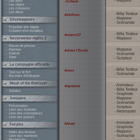
- Mappeur
- Les dons
-Zorlack-
- Les objets
- Les créatures
- Les dieux
- Bêta Testeur
Abhénos
- Mappeur
Développeurs
- Scénariste
- Propriété des objets
- Création d'un installeur
- Bêta Testeur
Actarus37
Neverwinter nights 2
- Mappeur
- Revue de presse
- Mappeur
- Patches
Adrien l'Erudit
- Galerie
- Scénariste
- Stats
- Scripteur
La campagne officielle
- Bêta Testeur
Aetos
- Tout sur le fort
- Scénariste
- Recettes d'Artisanat
Mask of the Betrayer
- Animateur
Aigrelune
- Bêta Testeur
- Solution
- Graphiste
Annuaire
- Mappeur
- Scénariste
- Présentation
- Scripteur
- Liste des modules
- Webmaster
- Liste des concepteurs
- Liste des joueurs
- Animateur
Aknan
Forums
- Graphiste
- Mappeur
- Index des forums
- Scénariste
- Liste des membres
- Recherche