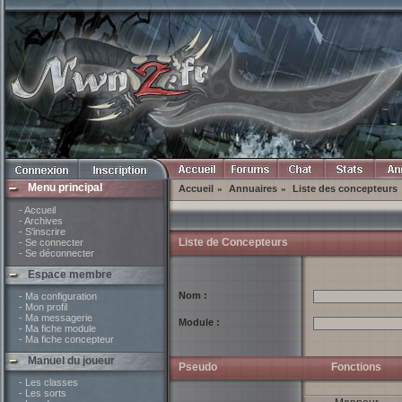
Menu principal
Accueil
Annuaires
Liste des concepteurs
»
»
- Accueil
- Archives
- S'inscrire
Liste de Concepteurs
- Se connecter
- Se déconnecter
Espace membre
Nom :
- Ma configuration
- Mon profil
- Ma messagerie
Module :
- Ma fiche module
- Ma fiche concepteur
Manuel du joueur
Pseudo
Fonctions
- Les classes
- Les sorts