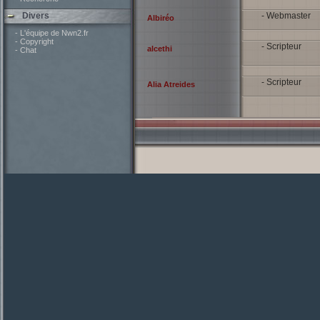
Divers
- Webmaster
Albiréo
- L'équipe de Nwn2.fr
- Copyright
- Scripteur
alcethi
- Chat
- Scripteur
Alia Atreides