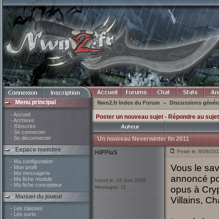
Menu principal
Nwn2.fr Index du Forum
Discussions génér
»
- Accueil
Poster un nouveau sujet
-
Répondre au sujet
- Archives
- S'inscrire
- Se connecter
- Se déconnecter
Un nouveau Neverwinter fin 2011
Espace membre
Posté le: 8/09/20
HiPPiaS
- Ma configuration
Vous le sav
- Mon profil
- Ma messagerie
annoncé pou
- Ma fiche module
Inscrit le: 20 Juin 2009
- Ma fiche concepteur
Messages: 11
opus à Cryp
Manuel du joueur
Villains, C
- Les classes
- Les sorts