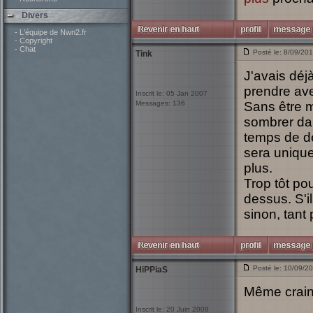
Divers
- L'équipe de Nwn2.fr
- Copyright
- Chat
Posté le: 8/09/20
Tink
J'avais déj
prendre ave
Inscrit le: 05 Jan 2007
Messages: 136
Sans être 
sombrer dan
temps de dé
sera unique
plus.
Trop tôt po
dessus. S'il
sinon, tant 
Posté le: 10/09/2
HiPPiaS
Même craint
Inscrit le: 20 Juin 2009