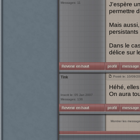
Messages: 11
J'espère un
permettre d
Mais aussi,
persistants
Dans le cas
délice sur l
Posté le: 10/09/2
Tink
Héhé, elles
On aura tou
Inscrit le: 05 Jan 2007
Messages: 136
Montrer les messag