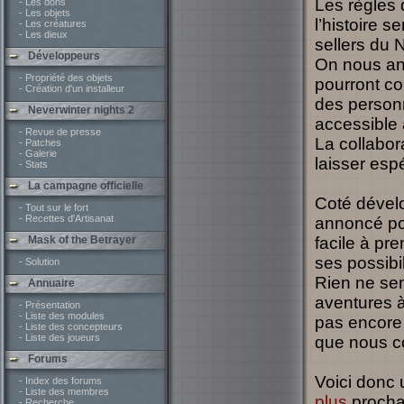
Les règles 
- Les dons
- Les objets
l’histoire s
- Les créatures
- Les dieux
sellers du 
Développeurs
On nous an
- Propriété des objets
pourront co
- Création d'un installeur
des personn
Neverwinter nights 2
accessible 
- Revue de presse
La collabor
- Patches
- Galerie
laisser esp
- Stats
La campagne officielle
Coté dével
- Tout sur le fort
- Recettes d'Artisanat
annoncé po
Mask of the Betrayer
facile à pr
ses possibil
- Solution
Rien ne semb
Annuaire
aventures 
- Présentation
- Liste des modules
pas encore 
- Liste des concepteurs
- Liste des joueurs
que nous c
Forums
Voici donc 
- Index des forums
- Liste des membres
plus
proch
- Recherche