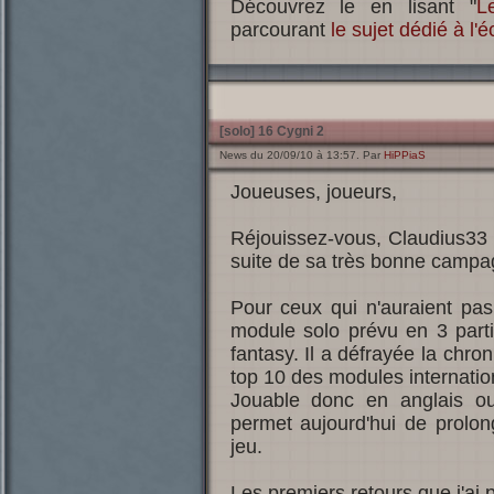
Découvrez le en lisant "
L
parcourant
le sujet dédié à l'
[solo] 16 Cygni 2
News du 20/09/10 à 13:57. Par
HiPPiaS
Joueuses, joueurs,
Réjouissez-vous, Claudius33 v
suite de sa très bonne camp
Pour ceux qui n'auraient pas
module solo prévu en 3 parti
fantasy. Il a défrayée la chr
top 10 des modules internatio
Jouable donc en anglais o
permet aujourd'hui de prolon
jeu.
Les premiers retours que j'ai 