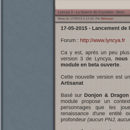
Lyncya 3 - La Guerre du Crystium - Beta
News du 17/05/15 à 12:44. Par
Mythyzyn
17-05-2015 - Lancement de l
Forum :
http://www.lyncya.fr
Ca y est, après un peu plus
version 3 de Lyncya,
nous 
module en beta ouverte
.
Cette nouvelle version est 
Artisanat
Basé sur
Donjon & Dragon 
module propose un context
personnages que les joue
renaissance d'une entité 
profondeur
(aucun PNJ, aucun