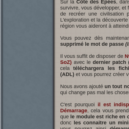
Sur la
Côte des Epées
, dan
survivre, vous développer, et f
de recréer une civilisation
L'exploration et la découvert
région vous aideront à atteind
Vous pouvez dès maintenant
supprimé le mot de passe
(
Il vous suffit de disposer de
Nw
SoZ)
avec le
dernier patch 
cela
téléchargera les fic
(ADL)
et vous pourrez créer 
Nous avons ajouté
un tout n
qui change pas mal les choses
C'est pourquoi
il est indi
Démarrage
, cela vous pren
que
le module est riche en
donc
les connaitre un min
vous pourrez ainsi
démarr