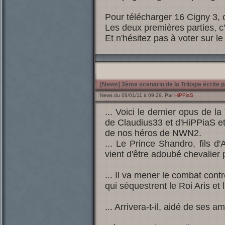
Pour télécharger 16 Cigny 3, c
Les deux premières parties, c’e
Et n'hésitez pas à voter sur le 
[News] 3ème scenario de la Trilogie écrite 
News du 08/01/11 à 09:29. Par
HiPPiaS
... Voici le dernier opus de la
de Claudius33 et d'HiPPiaS et
de nos héros de NWN2.
... Le Prince Shandro, fils d'
vient d'être adoubé chevalier 
... Il va mener le combat contr
qui séquestrent le Roi Aris et
... Arrivera-t-il, aidé de ses 