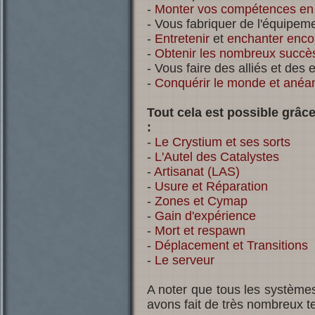
-
Monter vos compétences en 
- Vous fabriquer de l'équipem
-
Entretenir
et
enchanter enco
-
Obtenir les nombreux succès
- Vous faire des alliés et des
-
Conquérir le monde et anéan
Tout cela est possible grâc
:
-
Le Crystium et ses sorts
-
L'Autel des Catalystes
-
Artisanat (LAS)
-
Usure et Réparation
-
Zones et Cymap
-
Gain d'expérience
-
Mort et respawn
-
Déplacement et Transitions
-
Le serveur
A noter que tous les systèmes
avons fait de très nombreux te