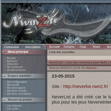
Menu principal
Liste des nouvelles
- Accueil
- Archives
NeverList - Liste des serveurs pour NwN 1 
- S'inscrire
- Se connecter
News du 23/05/15 à 15:46. Par
Mythyzyn
- Se déconnecter
23-05-2015
Espace membre
- Ma configuration
- Mon profil
Site :
http://neverlist.nwn2.fr/
- Ma messagerie
- Ma fiche module
- Ma fiche concepteur
NeverList a été créé car le
Manuel du joueur
plus pour les jeux Neverwinter
- Les classes
- Les sorts