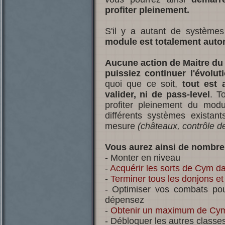
profiter pleinement.
S'il y a autant de système
module est totalement aut
Aucune action de Maitre du
puissiez continuer l'évolu
quoi que ce soit,
tout est 
valider, ni de pass-level
. T
profiter pleinement du mod
différents systèmes existant
mesure
(châteaux, contrôle d
Vous aurez ainsi de nombreu
- Monter en niveau
-
Acquérir les sorts de Cym d
-
Terminer tous les donjons et 
- Optimiser vos combats p
dépensez
-
Obtenir un maximum de Cym
- Débloquer les autres classe