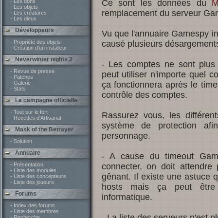
- Les dons
Ce sont les données du
M
- Les objets
remplacement du serveur Game
- Les créatures
- Les dieux
Développeurs
Vu que l'annuaire Gamespy int
- Propriété des objets
causé plusieurs désargements
- Création d'un installeur
Neverwinter nights 2
- Les comptes ne sont plus
- Revue de presse
peut utiliser n'importe quel 
- Patches
- Galerie
ça fonctionnera après le tim
- Stats
contrôle des comptes.
La campagne officielle
- Tout sur le fort
Rassurez vous, les différen
- Recettes d'Artisanat
système de protection afi
Mask of the Betrayer
personnage.
- Solution
Annuaire
- A cause du timeout Game
- Présentation
connecter, on doit attendre
- Liste des modules
gênant. Il existe une astuce q
- Liste des concepteurs
- Liste des joueurs
hosts mais ça peut être 
Forums
informatique.
- Index des forums
- Liste des membres
- La liste des serveurs n'est p
- Recherche