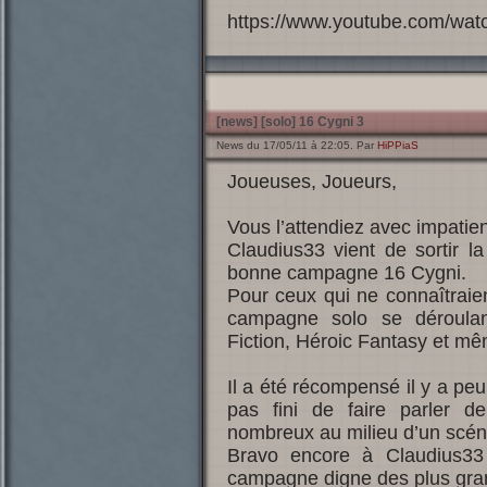
https://www.youtube.com/w
[news] [solo] 16 Cygni 3
News du 17/05/11 à 22:05. Par
HiPPiaS
Joueuses, Joueurs,
Vous l’attendiez avec impatienc
Claudius33 vient de sortir la
bonne campagne 16 Cygni.
Pour ceux qui ne connaîtraien
campagne solo se déroulan
Fiction, Héroic Fantasy et mê
Il a été récompensé il y a pe
pas fini de faire parler d
nombreux au milieu d’un scéna
Bravo encore à Claudius33
campagne digne des plus gran