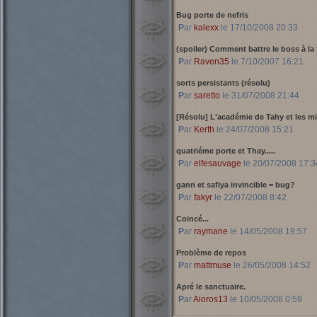
Bug porte de nefris
Par
kalexx
le 17/10/2008 20:33
(spoiler) Comment battre le boss à la 
Par
Raven35
le 7/10/2007 16:21
sorts persistants (résolu)
Par
saretto
le 31/07/2008 21:44
[Résolu] L'académie de Tahy et les mi
Par
Kerth
le 24/07/2008 15:21
quatriéme porte et Thay.....
Par
elfesauvage
le 20/07/2008 17:3
gann et safiya invincible = bug?
Par
fakyr
le 22/07/2008 8:42
Coincé...
Par
raymane
le 14/05/2008 19:57
Problème de repos
Par
mattmuse
le 26/05/2008 14:52
Apré le sanctuaire.
Par
Aioros13
le 10/05/2008 0:59