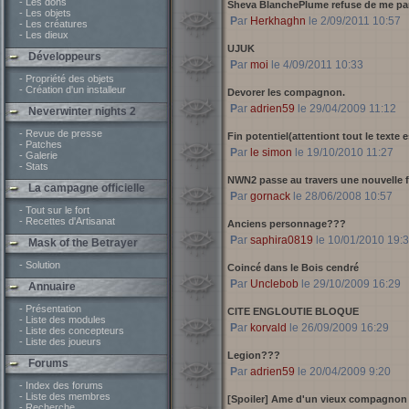
- Les dons
Sheva BlanchePlume refuse de me par
- Les objets
Par
Herkhaghn
le 2/09/2011 10:57
- Les créatures
- Les dieux
UJUK
Développeurs
Par
moi
le 4/09/2011 10:33
- Propriété des objets
- Création d'un installeur
Devorer les compagnon.
Par
adrien59
le 29/04/2009 11:12
Neverwinter nights 2
- Revue de presse
Fin potentiel(attentiont tout le texte e
- Patches
Par
le simon
le 19/10/2010 11:27
- Galerie
- Stats
NWN2 passe au travers une nouvelle f
La campagne officielle
Par
gornack
le 28/06/2008 10:57
- Tout sur le fort
- Recettes d'Artisanat
Anciens personnage???
Par
saphira0819
le 10/01/2010 19:
Mask of the Betrayer
- Solution
Coincé dans le Bois cendré
Par
Unclebob
le 29/10/2009 16:29
Annuaire
- Présentation
CITE ENGLOUTIE BLOQUE
- Liste des modules
Par
korvald
le 26/09/2009 16:29
- Liste des concepteurs
- Liste des joueurs
Legion???
Forums
Par
adrien59
le 20/04/2009 9:20
- Index des forums
- Liste des membres
[Spoiler] Ame d'un vieux compagnon
- Recherche