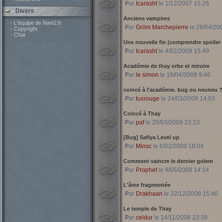
Par
Icarasht
le 1/12/2007 15:26
Divers
Anciens vampires
- L'équipe de Nwn2.fr
Par
Gröm Marchepierre
le 28/04/20
- Copyright
- Chat
Une nouvelle fin (comprendre spoïler 
Par
Icarasht
le 4/02/2009 15:49
Académie de thay orbe et miroire
Par
le simon
le 16/04/2009 9:46
coincé à l'académie. bug ou neuneu 
Par
tuxrouge
le 24/03/2009 14:03
Coincé à Thay
Par
paf
le 20/03/2009 23:23
[Bug] Safiya Level up
Par
Minsc
le 6/02/2009 18:04
Comment vaincre le dernier golem
Par
Prophet
le 8/05/2008 14:14
L'âme fragmentée
Par
Drakhaan
le 22/12/2008 15:40
Le temple de Thay
Par
celdur
le 14/11/2008 23:39