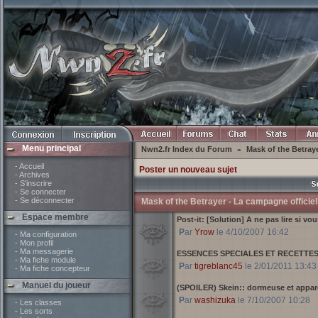
Menu principal
Nwn2.fr Index du Forum
Mask of the Betraye
»
- Accueil
Poster un nouveau sujet
- Archives
- S'inscrire
- Se connecter
- Se déconnecter
Mask of the Betrayer - La campagne officiel
Espace membre
Post-it:
[Solution] A ne pas lire si vo
Par
Yrow
le 4/10/2007 16:42
- Ma configuration
- Mon profil
- Ma messagerie
ESSENCES SPECIALES ET RECETTE
- Ma fiche module
Par
tigreblanc45
le 2/01/2011 13:43
- Ma fiche concepteur
Manuel du joueur
(SPOILER) Skein:: dormeuse et appar
Par
washizuka
le 7/10/2007 10:28
- Les classes
- Les sorts