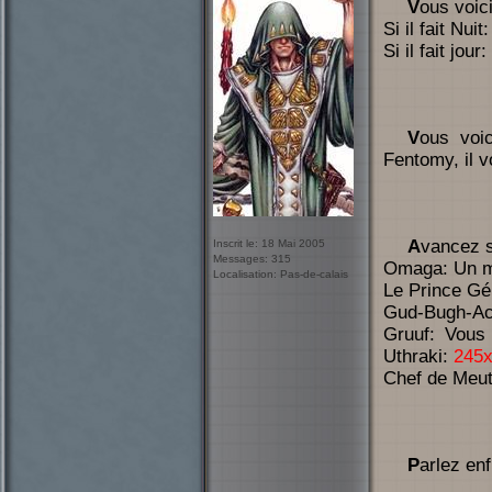
Vous voi
Si il fait Nui
Si il fait jou
Vous voici de nouveau dans le Plan de l'ombre, vous reparlerez avec
Fentomy, il v
Avancez 
Inscrit le: 18 Mai 2005
Messages: 315
Omaga: Un m
Localisation: Pas-de-calais
Le Prince Gén
Gud-Bugh-Ach:
Gruuf: Vous
Uthraki:
245
Chef de Meute
Parlez en