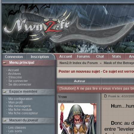
Menu principal
Nwn2.fr Index du Forum
Mask of the Betraye
»
- Accueil
Poster un nouveau sujet
-
Ce sujet est verro
- Archives
- S'inscrire
- Se connecter
- Se déconnecter
[Solution] A ne pas lire si vous n'etes pas b
Espace membre
Posté le: 4/10/200
Yrow
- Ma configuration
Modérateur
- Mon profil
Hum...hum
- Ma messagerie
- Ma fiche module
- Ma fiche concepteur
Manuel du joueur
Donc au début on vous explique qu'il faut être niveau 18..vous avez le choix
- Les classes
entre "level
- Les sorts