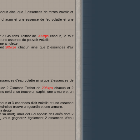
acun ainsi que 2 essences de terres volatile et
s
chacun et une essence de feu volatile et une
 2 Gloutons Telthor de
205xps
chacun, le tout
t une essence de pouvoir volatile.
ne amulette.
tant
205xps
chacun ainsi que 2 essences d'air
ssences d'eau volatile ainsi que 2 essences de
tuez 2 Gloutons Telthor de
205xps
chacun et 2
ns celui ci se trouve un saphir, une armure et un
cun et 3 essences d'air volatile et une essence
elui-ci se trouve un gourdin et une armure.
à droite.
 sa mort), mais celui-ci appelle des alliés dont 2
 vous gagnerez également 2 essences d'eau