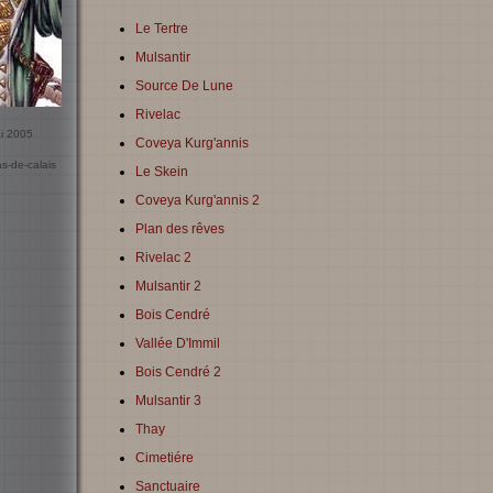
Le Tertre
Mulsantir
Source De Lune
Rivelac
ai 2005
Coveya Kurg'annis
as-de-calais
Le Skein
Coveya Kurg'annis 2
Plan des rêves
Rivelac 2
Mulsantir 2
Bois Cendré
Vallée D'Immil
Bois Cendré 2
Mulsantir 3
Thay
Cimetiére
Sanctuaire