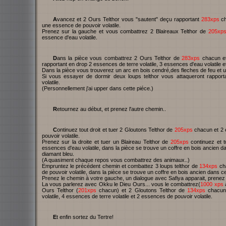
Avancez et 2 Ours Telthor vous "sautent" deçu rapportant
283xps
ch
une essence de pouvoir volatile.
Prenez sur la gauche et vous combattrez 2 Blaireaux Telthor de
205xp
essence d'eau volatile.
Dans la pièce vous combattrez 2 Ours Telthor de
283xps
chacun et
rapportant en drop 2 essences de terre volatile, 3 essences d'eau volatile e
Dans la pièce vous trouverez un arc en bois cendré,des fleches de feu et u
Si vous essayer de dormir deux loups telthor vous attaqueront rappor
volatile.
(Personnellement j'ai upper dans cette piéce.)
Retournez au début, et prenez l'autre chemin..
Continuez tout droit et tuer 2 Gloutons Telthor de
205xps
chacun et 2 e
pouvoir volatile.
Prenez sur la droite et tuer un Blaireau Telthor de
205xps
continuez et 
essences d'eau volatile, dans la pièce se trouve un coffre en bois ancien da
diamant bleu.
(A quasiment chaque repos vous combattrez des animaux..)
Empruntez le précédent chemin et combattez 3 loups telthor de
134xps
cha
de pouvoir volatile, dans la pièce se trouve un coffre en bois ancien dans c
Prenez le chemin à votre gauche, un dialogue avec Safiya apparait, prenez 
La vous parlerez avec Okku le Dieu Ours... vous le combattrez(
1000 xps
à
Ours Telthor (
201xps
chacun) et 2 Gloutons Telthor de
134xps
chacun,
volatile, 4 essences de terre volatile et 2 essences de pouvoir volatile.
Et enfin sortez du Tertre!