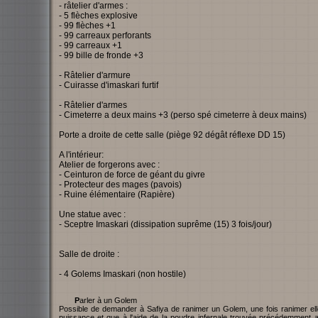
- râtelier d'armes :
- 5 flèches explosive
- 99 flèches +1
- 99 carreaux perforants
- 99 carreaux +1
- 99 bille de fronde +3
- Râtelier d'armure
- Cuirasse d'imaskari furtif
- Râtelier d'armes
- Cimeterre a deux mains +3 (perso spé cimeterre à deux mains)
Porte a droite de cette salle (piège 92 dégât réflexe DD 15)
A l'intérieur:
Atelier de forgerons avec :
- Ceinturon de force de géant du givre
- Protecteur des mages (pavois)
- Ruine élémentaire (Rapière)
Une statue avec :
- Sceptre Imaskari (dissipation suprême (15) 3 fois/jour)
Salle de droite :
- 4 Golems Imaskari (non hostile)
Parler à un Golem
Possible de demander à Safiya de ranimer un Golem, une fois ranimer ell
puissance et que à l'aide de la poudre infernale trouvée précédemment ain