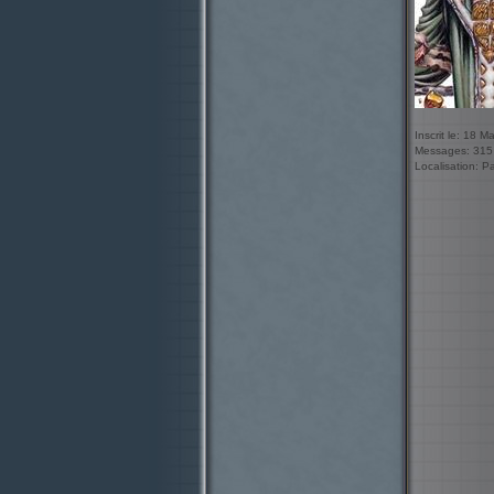
Inscrit le: 18 M
Messages: 315
Localisation: P