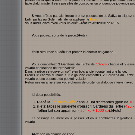
table d'alchimiste, il sera possible de concocter un onguent de jouvence pou
Si vous n'êtes pas alchimiste prenez possession de Safiya et cliquez s
Enfin parlez au Golem afin de lui appliquer le
Baume
Vous aurez alors avec vous un allié: Créature Artificielle de lvl 15
Vous pouvez sortir de la pièce.(/Fets)
Enfin retournez au début et prenez le chemin de gauche...
Vous combattrez 3 Gardiens du Tertre de
132xps
chacun et 2 essen
volatile et essence de terre volatile.
Dans la pièce se trouve un coffre en bois ancien contenant une lance.
Prenez le chemin du haut, sur la gauche combattez 2 Gardiens du Tertr
volatile et une essence de pouvoir volatile.
Retournez en arrière sur votre chemin de droite, un dialogue intervint avec 
Ici deux possibilités:
Placé la
Bourse Sacrée
dans le Bol d'offrandes (gain de
10
(Fets)Tapez le squelette d'ours : 4 Gardiens du Tertre (
420 x
Telhor fait son apparition (
264 xp + 1000 xp
).(/Fets)
Le passage se libère vous passez et vous combattrez 2 gloutons 
volatile.
Allez hop on change de zone...