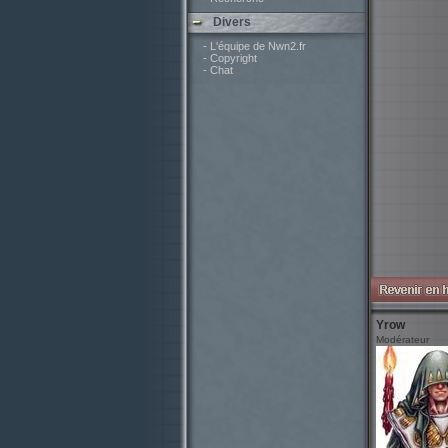
Divers
- L'équipe de Nwn2.fr
- Copyright
- Chat
Yrow
Modérateur