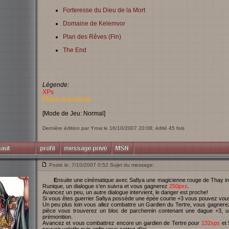
Forteresse du Dieu de la Mort
Domaine de Kelemvor
Plan des Rêves (Fin)
The End
Légende:
XPs
Objets Importants
[Mode de Jeu: Normal]
Dernière édition par Yrow le 16/10/2007 20:08; édité 45 fois
Posté le: 7/10/2007 0:52 Sujet du message:
Ensuite une cinématique avec Safiya une magicienne rouge de Thay intervient, après celle-ci toucher un pilier de pierre
Runique, un dialogue s'en suivra et vous gagnerez
250pxs
.
Avancez un peu, un autre dialogue intervient, le danger est proche!
Si vous êtes guerrier Safiya possède une épée courte +3 vous pouvez vous 
Un peu plus loin vous allez combattre un Gardien du Tertre, vous gagner
pièce vous trouverez un bloc de parchemin contenant une dague +3, un
prémonition.
Avancez et vous combattrez encore un gardien de Tertre pour
132xps
et 