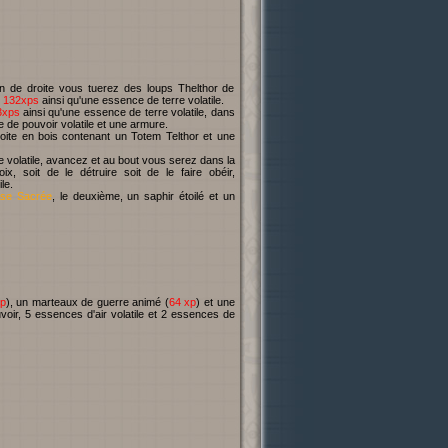
in de droite vous tuerez des loups Thelthor de
e
132xps
ainsi qu'une essence de terre volatile.
3xps
ainsi qu'une essence de terre volatile, dans
 de pouvoir volatile et une armure.
ite en bois contenant un Totem Telthor et une
 volatile, avancez et au bout vous serez dans la
, soit de le détruire soit de le faire obéir,
le.
se Sacrée
, le deuxième, un saphir étoilé et un
p
), un marteaux de guerre animé (
64 xp
) et une
oir, 5 essences d'air volatile et 2 essences de