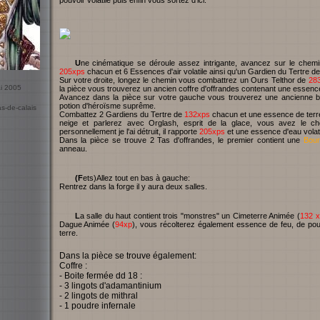
pouvoir volatile puis enfin vous sortez d'ici.
Une cinématique se déroule assez intrigante, avancez sur le chem
205xps
chacun et 6 Essences d'air volatile ainsi qu'un Gardien du Tertre d
Sur votre droite, longez le chemin vous combattrez un Ours Telthor de
28
ai 2005
la pièce vous trouverez un ancien coffre d'offrandes contenant une essence
Avancez dans la pièce sur votre gauche vous trouverez une ancienne bo
potion d'héroïsme suprême.
as-de-calais
Combattez 2 Gardiens du Tertre de
132xps
chacun et une essence de terre
neige et parlerez avec Orglash, esprit de la glace, vous avez le choix
personnellement je l'ai détruit, il rapporte
205xps
et une essence d'eau volati
Dans la pièce se trouve 2 Tas d'offrandes, le premier contient une
Bour
anneau.
(Fets)Allez tout en bas à gauche:
Rentrez dans la forge il y aura deux salles.
La salle du haut contient trois "monstres" un Cimeterre Animée (
132 x
Dague Animée (
94xp
), vous récolterez également essence de feu, de pouv
terre.
Dans la pièce se trouve également:
Coffre :
- Boite fermée dd 18 :
- 3 lingots d'adamantinium
- 2 lingots de mithral
- 1 poudre infernale