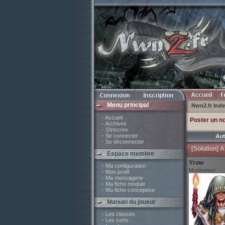
Menu principal
Nwn2.fr Ind
- Accueil
Poster un n
- Archives
- S'inscrire
- Se connecter
- Se déconnecter
[Solution] A
Espace membre
Yrow
- Ma configuration
Modérateur
- Mon profil
- Ma messagerie
- Ma fiche module
- Ma fiche concepteur
Manuel du joueur
- Les classes
- Les sorts