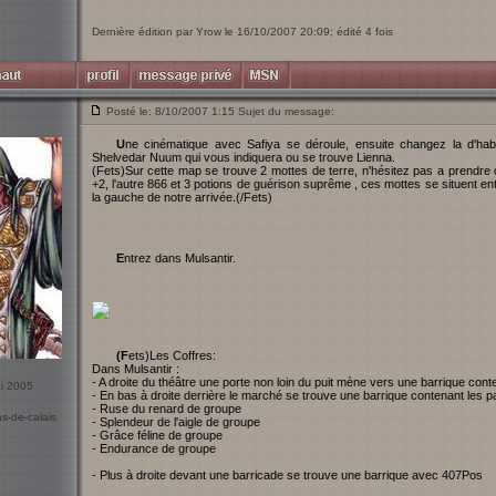
Dernière édition par Yrow le 16/10/2007 20:09; édité 4 fois
Posté le: 8/10/2007 1:15 Sujet du message:
Une cinématique avec Safiya se déroule, ensuite changez la d'habits puis continuez a avancer, vous parlerez a
Shelvedar Nuum qui vous indiquera ou se trouve Lienna.
(Fets)Sur cette map se trouve 2 mottes de terre, n'hésitez pas a prendre c
+2, l'autre 866 et 3 potions de guérison suprême , ces mottes se situent 
la gauche de notre arrivée.(/Fets)
Entrez dans Mulsantir.
(Fets)Les Coffres:
Dans Mulsantir :
- A droite du théâtre une porte non loin du puit mène vers une barrique co
ai 2005
- En bas à droite derrière le marché se trouve une barrique contenant les p
- Ruse du renard de groupe
as-de-calais
- Splendeur de l'aigle de groupe
- Grâce féline de groupe
- Endurance de groupe
- Plus à droite devant une barricade se trouve une barrique avec 407Pos