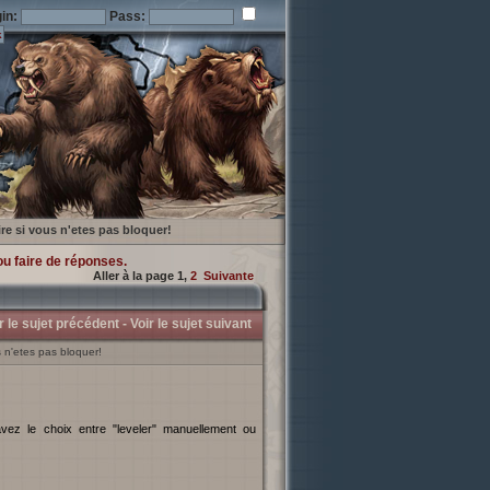
in:
Pass:
ire si vous n'etes pas bloquer!
ou faire de réponses.
Aller à la page
1
,
2
Suivante
r le sujet précédent -
Voir le sujet suivant
 n'etes pas bloquer!