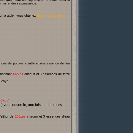
r lui rendre sa puissance.
ur la table : vous obtenez
Baume de jouvence
ces de pouvoir volatile et une essence de feu
e donnant
132xps
chacun et 3 essences de terre
Safiya.
00xps
).
p
) vous encercle, une fois mort un ours
Telthor de
205xps
chacun et 3 essences d'eau