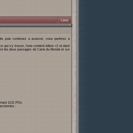
e qui s'y trouve, l'une contient bâton +2 et dard
entre les deux passages de Carte du Monde et sur
ntenant 1131 POs
archemins :