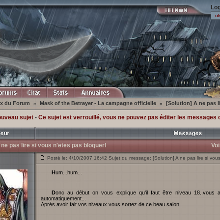
Log
ex du Forum
Mask of the Betrayer - La campagne officielle
[Solution] A ne pas l
»
»
ouveau sujet
-
Ce sujet est verrouillé, vous ne pouvez pas éditer les messages 
 ne pas lire si vous n'etes pas bloquer!
Voi
Posté le: 4/10/2007 16:42 Sujet du message: [Solution] A ne pas lire si vous
Hum...hum...
Donc au début on vous explique qu'il faut être niveau 18..vous avez le choix entre "leveler" manuellement ou
automatiquement...
Après avoir fait vos niveaux vous sortez de ce beau salon.