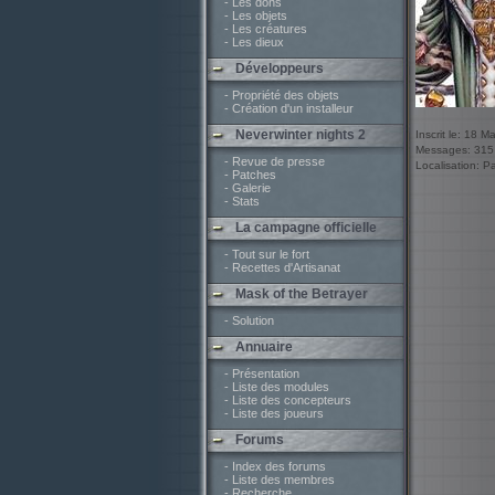
- Les dons
- Les objets
- Les créatures
- Les dieux
Développeurs
- Propriété des objets
- Création d'un installeur
Neverwinter nights 2
Inscrit le: 18 M
Messages: 315
- Revue de presse
Localisation: P
- Patches
- Galerie
- Stats
La campagne officielle
- Tout sur le fort
- Recettes d'Artisanat
Mask of the Betrayer
- Solution
Annuaire
- Présentation
- Liste des modules
- Liste des concepteurs
- Liste des joueurs
Forums
- Index des forums
- Liste des membres
- Recherche