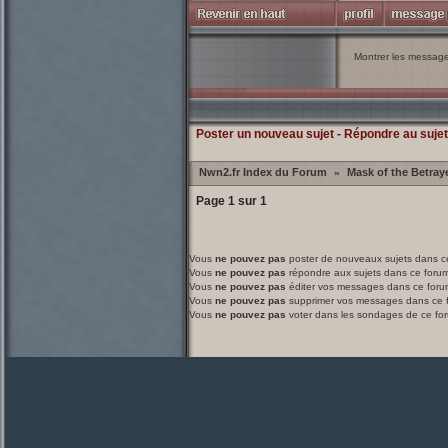
Montrer les messag
Poster un nouveau sujet
-
Répondre au sujet
Nwn2.fr Index du Forum
Mask of the Betray
»
Page
1
sur
1
Vous
ne pouvez pas
poster de nouveaux sujets dans c
Vous
ne pouvez pas
répondre aux sujets dans ce foru
Vous
ne pouvez pas
éditer vos messages dans ce foru
Vous
ne pouvez pas
supprimer vos messages dans ce 
Vous
ne pouvez pas
voter dans les sondages de ce fo