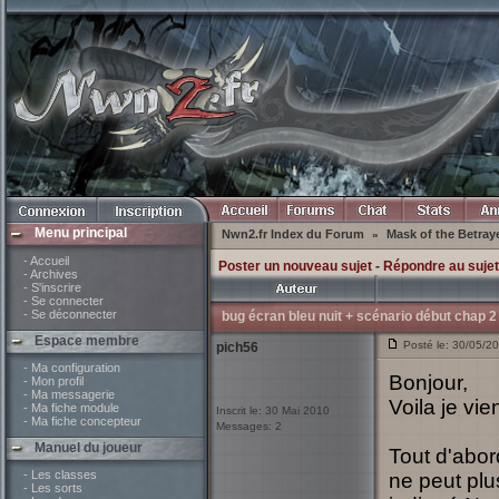
Menu principal
Nwn2.fr Index du Forum
Mask of the Betray
»
- Accueil
Poster un nouveau sujet
-
Répondre au sujet
- Archives
- S'inscrire
- Se connecter
- Se déconnecter
bug écran bleu nuit + scénario début chap 2
Espace membre
Posté le: 30/05/2
pich56
- Ma configuration
Bonjour,
- Mon profil
- Ma messagerie
Voila je vie
- Ma fiche module
Inscrit le: 30 Mai 2010
- Ma fiche concepteur
Messages: 2
Manuel du joueur
Tout d'abor
- Les classes
ne peut pl
- Les sorts