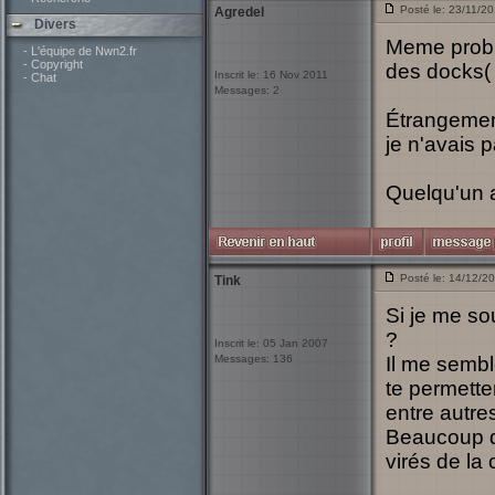
Posté le: 23/11/2
Agredel
Divers
Meme proble
- L'équipe de Nwn2.fr
- Copyright
des docks( 
Inscrit le: 16 Nov 2011
- Chat
Messages: 2
Étrangement 
je n'avais 
Quelqu'un 
Posté le: 14/12/2
Tink
Si je me so
?
Inscrit le: 05 Jan 2007
Messages: 136
Il me sembl
te permette
entre autres
Beaucoup de
virés de la 