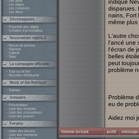
indiqué Nev
- Les dons
- Les objets
disparues. 
- Les créatures
- Les dieux
nains, Fort 
Développeurs
même plus y
- Propriété des objets
- Création d'un installeur
L'autre cho
Neverwinter nights 2
l'ancé une 
- Revue de presse
l'écran de 
- Patches
- Galerie
belles étoil
- Stats
peut toujou
La campagne officielle
problème ne
- Tout sur le fort
- Recettes d'Artisanat
Mask of the Betrayer
- Solution
Problème de
Annuaire
eu de prob
- Présentation
- Liste des modules
- Liste des concepteurs
- Liste des joueurs
Aidez moi je
Forums
- Index des forums
- Liste des membres
- Recherche