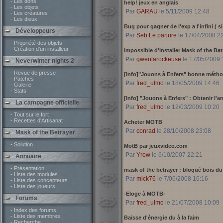
- Les dons
help! jeux en anglais
- Les objets
Par
GARAU
le 5/11/2009 12:48
- Les créatures
- Les dieux
Bug pour gagner de l'exp a l'infini ( s
Développeurs
Par
Seb Le parjure
le 17/04/2008 2
- Propriété des objets
- Création d'un installeur
impossible d'installer Mask of the Bat
Par
gwenlarockeuse
le 17/05/2009 
Neverwinter nights 2
- Revue de presse
[Info]"Jouons à Enfers" bonne métho
- Patches
Par
fred_ulmo
le 18/05/2009 14:46
- Galerie
- Stats
[Info] "Jouons à Enfers" : Obtenir l'a
La campagne officielle
Par
fred_ulmo
le 12/03/2009 10:20
- Tout sur le fort
- Recettes d'Artisanat
Acheter MOTB
Par
conrad
le 28/10/2008 23:08
Mask of the Betrayer
- Solution
MotB par jeuxvideo.com
Par
Yrow
le 6/10/2007 22:21
Annuaire
- Présentation
mask of the betrayer : bloqué bois d
- Liste des modules
Par
mick76
le 7/06/2008 16:16
- Liste des concepteurs
- Liste des joueurs
-Eloge à MOTB-
Forums
Par
fred_ulmo
le 21/07/2008 10:09
- Index des forums
- Liste des membres
Baisse d'énergie du à la faim
- Recherche