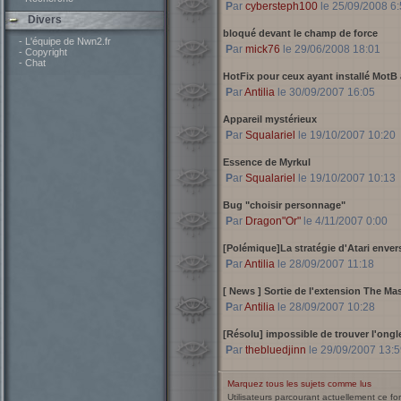
Par
cybersteph100
le 25/09/2008 6:
Divers
bloqué devant le champ de force
- L'équipe de Nwn2.fr
Par
mick76
le 29/06/2008 18:01
- Copyright
- Chat
HotFix pour ceux ayant installé MotB 
Par
Antilia
le 30/09/2007 16:05
Appareil mystérieux
Par
Squalariel
le 19/10/2007 10:20
Essence de Myrkul
Par
Squalariel
le 19/10/2007 10:13
Bug "choisir personnage"
Par
Dragon"Or"
le 4/11/2007 0:00
[Polémique]La stratégie d'Atari enve
Par
Antilia
le 28/09/2007 11:18
[ News ]
Sortie de l'extension The Mas
Par
Antilia
le 28/09/2007 10:28
[Résolu] impossible de trouver l'ongl
Par
thebluedjinn
le 29/09/2007 13:5
Marquez tous les sujets comme lus
Utilisateurs parcourant actuellement ce f