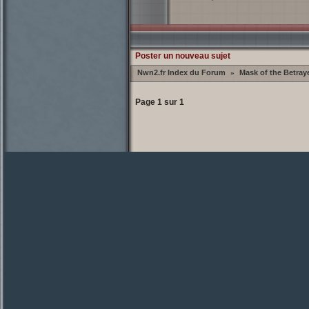
Poster un nouveau sujet
Nwn2.fr Index du Forum
Mask of the Betray
»
Page
1
sur
1