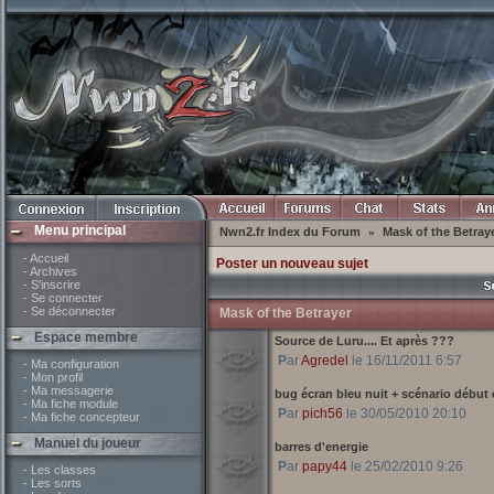
Menu principal
Nwn2.fr Index du Forum
Mask of the Betray
»
- Accueil
Poster un nouveau sujet
- Archives
- S'inscrire
- Se connecter
- Se déconnecter
Mask of the Betrayer
Espace membre
Source de Luru.... Et après ???
Par
Agredel
le 16/11/2011 6:57
- Ma configuration
- Mon profil
- Ma messagerie
bug écran bleu nuit + scénario début
- Ma fiche module
Par
pich56
le 30/05/2010 20:10
- Ma fiche concepteur
Manuel du joueur
barres d'energie
Par
papy44
le 25/02/2010 9:26
- Les classes
- Les sorts