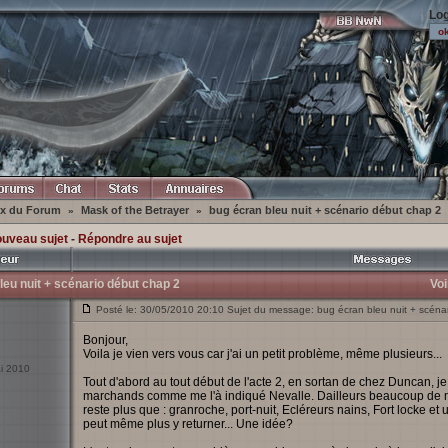
Log
ex du Forum
Mask of the Betrayer
bug écran bleu nuit + scénario début chap 2
»
»
ouveau sujet
-
Répondre au sujet
leu nuit + scénario début chap 2
Voi
Posté le: 30/05/2010 20:10 Sujet du message: bug écran bleu nuit + scéna
Bonjour,
Voila je vien vers vous car j'ai un petit problème, même plusieurs...
ai 2010
Tout d'abord au tout début de l'acte 2, en sortan de chez Duncan, j
marchands comme me l'à indiqué Nevalle. Dailleurs beaucoup de me
reste plus que : granroche, port-nuit, Ecléreurs nains, Fort locke et 
peut même plus y returner... Une idée?