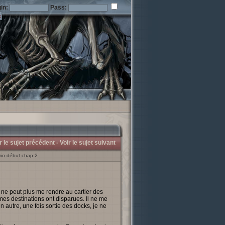
in:
Pass:
r le sujet précédent -
Voir le sujet suivant
rio début chap 2
e ne peut plus me rendre au cartier des
s destinations ont disparues. Il ne me
un autre, une fois sortie des docks, je ne