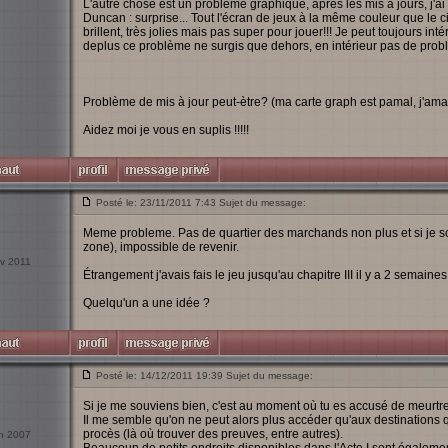
L'autre chose est un problème graphique, après les mis à jours, j'a
Duncan : surprise... Tout l'écran de jeux à la même couleur que le ci
brillent, très jolies mais pas super pour jouer!!! Je peut toujours int
deplus ce problème ne surgis que dehors, en intérieur pas de probl
Problème de mis à jour peut-ètre? (ma carte graph est pamal, j'am
Aidez moi je vous en suplis !!!!!
Posté le: 23/11/2011 7:43 Sujet du message:
Meme probleme. Pas de quartier des marchands non plus et si je so
zone), impossible de revenir.
ov 2011
Étrangement j'avais fais le jeu jusqu'au chapitre III il y a 2 semaine
Quelqu'un a une idée ?
Posté le: 14/12/2011 19:39 Sujet du message:
Si je me souviens bien, c'est au moment où tu es accusé de meurtr
Il me semble qu'on ne peut alors plus accéder qu'aux destinations q
procès (là où trouver des preuves, entre autres).
an 2007