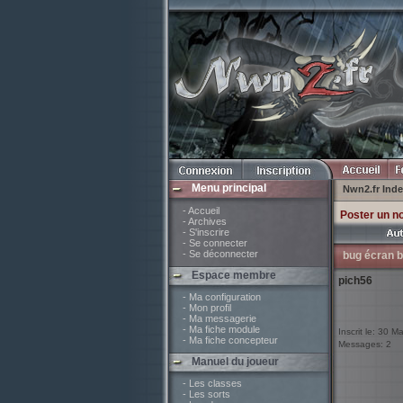
Menu principal
Nwn2.fr Ind
- Accueil
Poster un n
- Archives
- S'inscrire
- Se connecter
- Se déconnecter
bug écran b
Espace membre
pich56
- Ma configuration
- Mon profil
- Ma messagerie
- Ma fiche module
Inscrit le: 30 M
- Ma fiche concepteur
Messages: 2
Manuel du joueur
- Les classes
- Les sorts