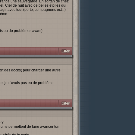
i l'ancé une sauvegarde; En sortan de chez
el. Ciel de nuit avec de belles étoiles qui
éragir avec tout (porte, compagnons ect...)
ème...
ais eu de problèmes avant)
rt des docks( pour charger une autre
s et je n'avais pas eu de problème.
e ?
ui te permettent de faire avancer ton