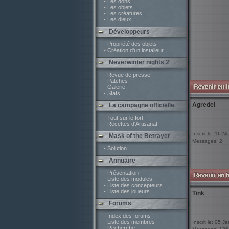
- Les dons
- Les objets
- Les créatures
- Les dieux
Développeurs
- Propriété des objets
- Création d'un installeur
Neverwinter nights 2
- Revue de presse
- Patches
- Galerie
- Stats
Agredel
La campagne officielle
- Tout sur le fort
- Recettes d'Artisanat
Inscrit le: 16 N
Mask of the Betrayer
Messages: 2
- Solution
Annuaire
- Présentation
- Liste des modules
- Liste des concepteurs
- Liste des joueurs
Tink
Forums
- Index des forums
- Liste des membres
Inscrit le: 05 J
- Recherche