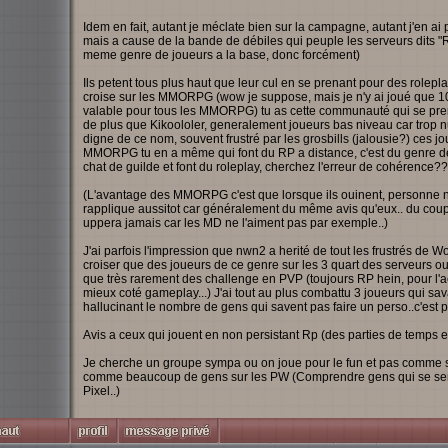
Idem en fait, autant je méclate bien sur la campagne, autant j'en ai
mais a cause de la bande de débiles qui peuple les serveurs dits "R
meme genre de joueurs a la base, donc forcément)
Ils petent tous plus haut que leur cul en se prenant pour des rolepl
croise sur les MMORPG (wow je suppose, mais je n'y ai joué que 10
valable pour tous les MMORPG) tu as cette communauté qui se prend
de plus que Kikoololer, generalement joueurs bas niveau car trop n
digne de ce nom, souvent frustré par les grosbills (jalousie?) ces j
MMORPG tu en a même qui font du RP a distance, c'est du genre deu
chat de guilde et font du roleplay, cherchez l'erreur de cohérence??
(L'avantage des MMORPG c'est que lorsque ils ouinent, personne 
rapplique aussitot car généralement du même avis qu'eux.. du coup le
uppera jamais car les MD ne l'aiment pas par exemple..)
J'ai parfois l'impression que nwn2 a herité de tout les frustrés de 
croiser que des joueurs de ce genre sur les 3 quart des serveurs ou j
que très rarement des challenge en PVP (toujours RP hein, pour l'
mieux coté gameplay...) J'ai tout au plus combattu 3 joueurs qui sav
hallucinant le nombre de gens qui savent pas faire un perso..c'est 
Avis a ceux qui jouent en non persistant Rp (des parties de temps 
Je cherche un groupe sympa ou on joue pour le fun et pas comme s
comme beaucoup de gens sur les PW (Comprendre gens qui se sent
Pixel..)