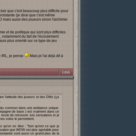
lair que c'est beaucoup plus difficile pour
rsistante (je dirai que c'est même
MD mais aussi des joueurs sinon l'alchimie
e et de politique qui sont plus difficiles
, notamment du fait de l'écoulement
suis plus orienté sur ce type de jeu
te IRL, je pense
Mais je l'ai déjà dit à
ant l'attitude des joueurs et des DMs (ça
.
ors du commun dans une ambiance unique.
campagne de base ) est vraiment dans ce
 envie de retrouver ses sensations et je
nes solos le permettent.
s qu'on se dise : "bon qu'est ce que je
 sensation que WOW est plus agréable pour
 spontanée sont aussi un grand plus de la