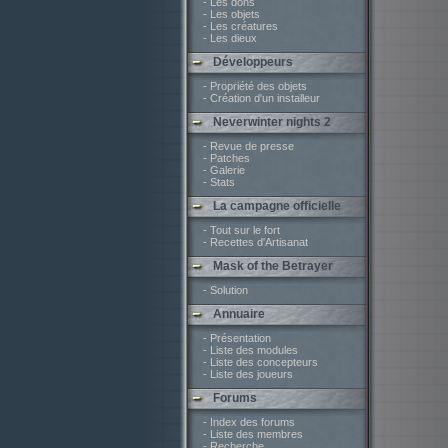
- Les dons
- Les objets
- Les créatures
- Les dieux
Développeurs
- Propriété des objets
- Création d'un installeur
Neverwinter nights 2
- Revue de presse
- Patches
- Galerie
- Stats
La campagne officielle
- Tout sur le fort
- Recettes d'Artisanat
Mask of the Betrayer
- Solution
Annuaire
- Présentation
- Liste des modules
- Liste des concepteurs
- Liste des joueurs
Forums
- Index des forums
- Liste des membres
- Recherche