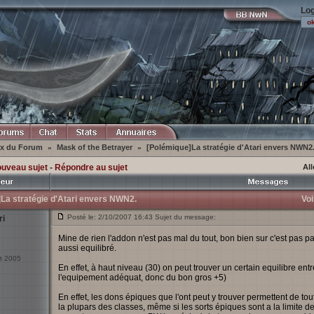
Log
ex du Forum
Mask of the Betrayer
[Polémique]La stratégie d'Atari envers NWN2
»
»
ouveau sujet
-
Répondre au sujet
All
La stratégie d'Atari envers NWN2.
Voi
Posté le: 2/10/2007 16:43 Sujet du message:
ri
Mine de rien l'addon n'est pas mal du tout, bon bien sur c'est pas par
aussi equilibré.
ct 2005
En effet, à haut niveau (30) on peut trouver un certain equilibre ent
l'equipement adéquat, donc du bon gros +5)
En effet, les dons épiques que l'ont peut y trouver permettent de 
la plupars des classes, même si les sorts épiques sont a la limite d