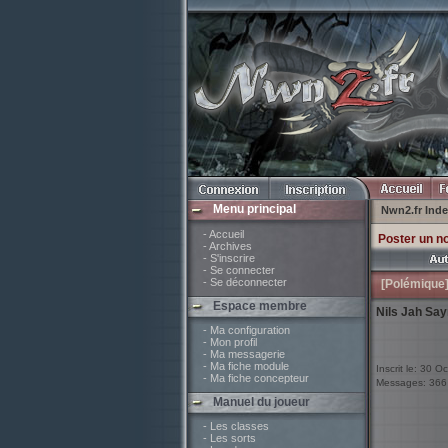
Menu principal
Nwn2.fr Ind
- Accueil
Poster un n
- Archives
- S'inscrire
- Se connecter
- Se déconnecter
[Polémique]
Espace membre
Nils Jah Say
- Ma configuration
- Mon profil
- Ma messagerie
- Ma fiche module
Inscrit le: 30 O
- Ma fiche concepteur
Messages: 366
Manuel du joueur
- Les classes
- Les sorts