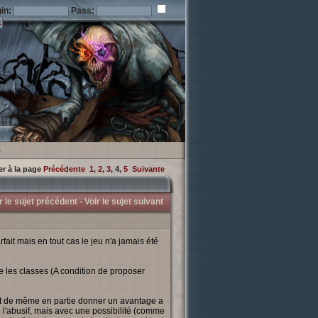
in:
Pass:
.
er à la page
Précédente
1
,
2
,
3
,
4
,
5
Suivante
r le sujet précédent -
Voir le sujet suivant
fait mais en tout cas le jeu n'a jamais été
re les classes (A condition de proposer
tout de même en partie donner un avantage a
e l'abusif, mais avec une possibilité (comme