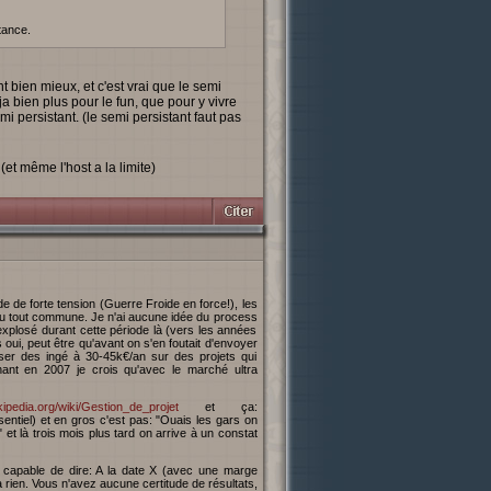
tance.
 bien mieux, et c'est vrai que le semi
a bien plus pour le fun, que pour y vivre
mi persistant. (le semi persistant faut pas
(et même l'host a la limite)
du tout commune. Je n'ai aucune idée du process
plosé durant cette période là (vers les années
 oui, peut être qu'avant on s'en foutait d'envoyer
sser des ingé à 30-45k€/an sur des projets qui
nant en 2007 je crois qu'avec le marché ultra
wikipedia.org/wiki/Gestion_de_projet
et ça:
sentiel) et en gros c'est pas: "Ouais les gars on
et là trois mois plus tard on arrive à un constat
 à rien. Vous n'avez aucune certitude de résultats,