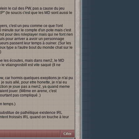
 plein le cul des PW, pas a cause du jeu
P" (le soucis c'est que les MD sont aussi le
ayers, c'est un peu comme ce que l'ont
 minute sur le compte d'un pote mais c'est
 pour des roleplayer mais qui ne font rien
uls pour arriver a avoir un personnage
oueurs passent leur temps à ouiner. (Sur les
x type a l'autre bout du monde chat sur le
)
ne les écoutes, mais dans nwn2, le MD
 vilaingrosbill est vite saqué (Il ne
Wow, car hormis quelques exeptions je n'ai pu
e suis allé, pour etre honette, je n'ai eu
action je joue pas a nwn2, ya quand meme
aient jouer. (Même en arene, c'est
pourtant pas compliqué..)
en temps.)
ubstitue de pathétique existence IRL
ent froissés IRL quand on touche à leur