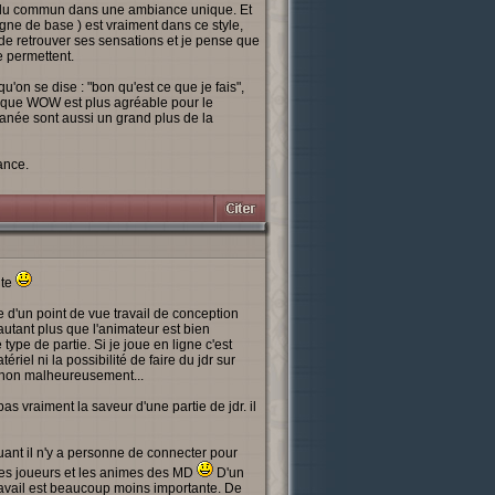
rs du commun dans une ambiance unique. Et
gne de base ) est vraiment dans ce style,
de retrouver ses sensations et je pense que
e permettent.
'on se dise : "bon qu'est ce que je fais",
on que WOW est plus agréable pour le
tanée sont aussi un grand plus de la
ance.
ute
re d'un point de vue travail de conception
autant plus que l'animateur est bien
ype de partie. Si je joue en ligne c'est
riel ni la possibilité de faire du jdr sur
r non malheureusement...
 vraiment la saveur d'une partie de jdr. il
ant il n'y a personne de connecter pour
utres joueurs et les animes des MD
D'un
travail est beaucoup moins importante. De