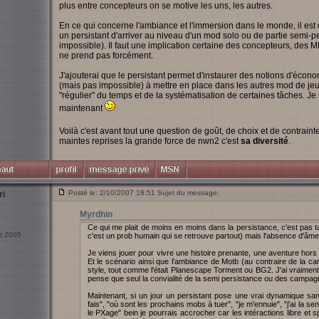
plus entre concepteurs on se motive les uns, les autres.
En ce qui concerne l'ambiance et l'immersion dans le monde, il est c
un persistant d'arriver au niveau d'un mod solo ou de partie semi-pe
impossible). Il faut une implication certaine des concepteurs, des 
ne prend pas forcément.
J'ajouterai que le persistant permet d'instaurer des notions d'économi
(mais pas impossible) à mettre en place dans les autres mod de jeu
"régulier" du temps et de la systématisation de certaines tâches. Je 
maintenant
Voilà c'est avant tout une question de goût, de choix et de contrain
maintes reprises la grande force de nwn2 c'est
sa diversité
.
Posté le: 2/10/2007 18:51 Sujet du message:
ri
Myrdhin
Ce qui me plait de moins en moins dans la persistance, c'est pas t
ct 2005
c'est un prob humain qui se retrouve partout) mais l'absence d'âme
Je viens jouer pour vivre une histoire prenante, une aventure h
Et le scénario ainsi que l'ambiance de Motb (au contraire de la 
style, tout comme l'était Planescape Torment ou BG2. J'ai vraiment
pense que seul la convialité de la semi persistance ou des campag
Maintenant, si un jour un persistant pose une vrai dynamique san
fais", "où sont les prochains mobs à tuer", "je m'ennuie", "j'ai la
le PXage" bein je pourrais accrocher car les intéractions libre et