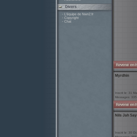
Divers
- L'équipe de Nwn2.fr
- Copyright
- Chat
Myrdhin
Inscrit le: 31 M
Messages: 335
Nils Jah Say
Inscrit le: 30 O
Messages: 366