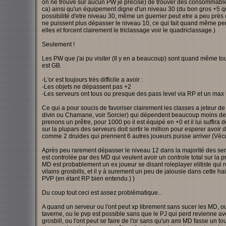
on ne trouve sur aucun PW je précise) de trouver des consommables 
ca) ainsi qu'un équipement digne d'un niveau 30 (du bon gros +5 qui
possibilité d'etre niveau 30, même un guerrier peut etre a peu prè
ne puissent plus dépasser le niveau 10, ce qui fait quand même perd
elles et forcent clairement le triclassage voir le quadriclassage.)
Seulement !
Les PW que j'ai pu visiter (Il y en a beaucoup) sont quand même tou
est GB.
-L'or est toujours très difficile a avoir :
-Les objets ne dépassent pas +2
-Les serveurs ont tous ou presque des pass level via RP et un max l
Ce qui a pour soucis de favoriser clairement les classes a jeteur de 
divin ou Chamane, voir Sorcier) qui dépendent beaucoup moins des 
prenons un prêtre, pour 1000 po il est équipé en +0 et il lui suffira de
sur la plupars des serveurs doit sortir le million pour esperer avoir
comme 2 druides qui prennent 6 autres joueurs puisse arriver (Vécu
Après peu rarement dépasser le niveau 12 dans la majorité des serveu
est controlée par des MD qui veulent avoir un controle total sur la
MD est probablement un ex joueur se disant roleplayer elitiste qui re
vilains grosbills, et il y à surement un peu de jalousie dans cette h
PVP (en étant RP bien entendu.) )
Du coup tout ceci est assez problématique..
A quand un serveur ou l'ont peut xp librement sans sucer les MD, ou
taverne, ou le pvp est possible sans que le PJ qui perd revienne av
grosbill, ou l'ont peut se faire de l'or sans qu'un ami MD fasse un to