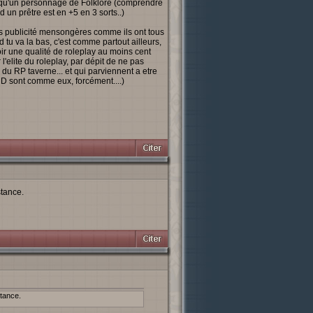
e qu'un personnage de Folklore (comprendre
 un prêtre est en +5 en 3 sorts..)
es publicité mensongères comme ils ont tous
 tu va la bas, c'est comme partout ailleurs,
avoir une qualité de roleplay au moins cent
'elite du roleplay, par dépit de ne pas
ue du RP taverne... et qui parviennent a etre
 MD sont comme eux, forcément....)
stance.
stance.