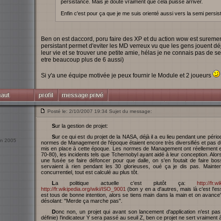
persistance. Mais je doute vraiment que cela puisse arriver.
Enfin c'est pour ça que je me suis orienté aussi vers la semi persis
Ben on est daccord, poru faire des XP et du action wow est surement
persistant permet d'eviter les MD verreux vu que les gens jouent déj
leur vie et se trouver une petite amie, hélas je ne connais pas de se
etre beaucoup plus de 6 aussi)
Si y'a une équipe motivée je peux fournir le Module et 2 joueurs
Posté le: 2/10/2007 19:34 Sujet du message:
Sur la gestion de projet:
Sur ce qui est du projet de la NASA, déjà il a eu lieu pendant une période de forte tension (Guerre Froide en force!), les
uin 2005
normes de Management de l'époque étaient encore très diversifiés et pas 
mis en place à cette époque. Les normes de Management ont réellement ex
70-80), les incidents tels que Tchernobyl ayant aidé à leur conception. Alors
une fusée se faire défoncer pour que dalle, on s'en foutait de faire bo
servaient à rien pendant les 30 glorieuses, oué ça je dis pas. Mainte
concurrentiel, tout est calculé au plus tôt.
La politique actuelle c'est plutôt ça:
http://fr.
http://fr.wikipedia.org/wiki/ISO_9001
(bon y en a d'autres, mais là c'est l'es
est tous de bonne intention, alors se tiens main dans la main et on avance" 
désolant: "Merde ça marche pas".
Donc non, un projet qui avant son lancement d'application n'est pas capable de dire: A la date X (avec une marge
définie) l'indicateur Y sera passé au seuil Z, ben ce projet ne sert vraiment