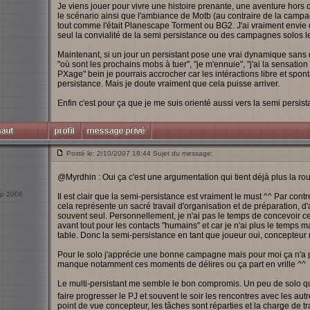
Je viens jouer pour vivre une histoire prenante, une aventure ho
le scénario ainsi que l'ambiance de Motb (au contraire de la campa
tout comme l'était Planescape Torment ou BG2. J'ai vraiment envie 
seul la convialité de la semi persistance ou des campagnes solos l
Maintenant, si un jour un persistant pose une vrai dynamique sans qu
"où sont les prochains mobs à tuer", "je m'ennuie", "j'ai la sensati
PXage" bein je pourrais accrocher car les intéractions libre et spon
persistance. Mais je doute vraiment que cela puisse arriver.
Enfin c'est pour ça que je me suis orienté aussi vers la semi persist
Posté le: 2/10/2007 18:44 Sujet du message:
@Myrdhin : Oui ça c'est une argumentation qui tient déjà plus la ro
Sep 2006
Il est clair que la semi-persistance est vraiment le must ^^ Par cont
cela représente un sacré travail d'organisation et de préparation, d'
souvent seul. Personnellement, je n'ai pas le temps de concevoir ce t
avant tout pour les contacts "humains" et car je n'ai plus le temps maté
table. Donc la semi-persistance en tant que joueur oui, concepteu
Pour le solo j'apprécie une bonne campagne mais pour moi ça n'a pas
manque notamment ces moments de délires ou ça part en vrille ^^
Le multi-persistant me semble le bon compromis. Un peu de solo qu
faire progresser le PJ et souvent le soir les rencontres avec les a
point de vue concepteur, les tâches sont réparties et la charge de 