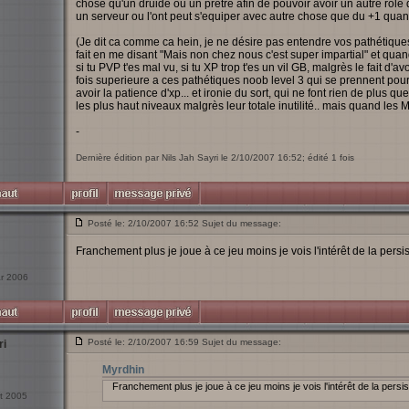
chose qu'un druide ou un prêtre afin de pouvoir avoir un autre rol
un serveur ou l'ont peut s'equiper avec autre chose que du +1 quand
(Je dit ca comme ca hein, je ne désire pas entendre vos pathétiqu
fait en me disant "Mais non chez nous c'est super impartial" et quand
si tu PVP t'es mal vu, si tu XP trop t'es un vil GB, malgrès le fait d'
fois superieure a ces pathétiques noob level 3 qui se prennent pour l
avoir la patience d'xp... et ironie du sort, qui ne font rien de plus q
les plus haut niveaux malgrès leur totale inutilité.. mais quand les
-
Dernière édition par Nils Jah Sayri le 2/10/2007 16:52; édité 1 fois
Posté le: 2/10/2007 16:52 Sujet du message:
Franchement plus je joue à ce jeu moins je vois l'intérêt de la persi
ar 2006
Posté le: 2/10/2007 16:59 Sujet du message:
ri
Myrdhin
Franchement plus je joue à ce jeu moins je vois l'intérêt de la persi
ct 2005