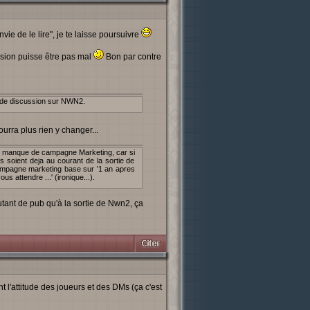
e de le lire", je te laisse poursuivre
nsion puisse être pas mal
Bon par contre
ns de discussion sur NWN2.
urra plus rien y changer...
 le manque de campagne Marketing, car si
s soient deja au courant de la sortie de
campagne marketing base sur '1 an apres
s attendre ...' (ironique...).
utant de pub qu'à la sortie de Nwn2, ça
t l'attitude des joueurs et des DMs (ça c'est