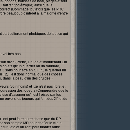
(potions, trousses de heal, pieges et tout
 fait tant polémique) ainsi que la
s correct (Dommage toutefois que les PRC
re beaucoup d'intéret a la majorité d'entre
t particulierement phobiques de tout ce qui
evel très bas.
sort divin (Pretre, Druide et maintenant Elu
objets qu'un guerrier ou un roublard,
 3 sorts pour etre en full +5, le guerrier lui
 du +2, il est donc normal que des choses
, dans la peau d'un des druides.)
rs (voir moins) et l'xp n'est pas libre, et
 progression des joueurs (Comprendre que le
fuse d'assumer qu'il est froissé par les
aine envers les joueurs qui font des XP et du
 l'ont peut faire autre chose que du RP
ec son compte MD pour chatîer le vilain
ur sur Leto et ou l'ont peut monter autre