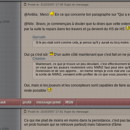
Posté le: 2/10/2007 17:09 Sujet du message:
@Antilia : Merci
En ce qui concerne ton paragraphe sur "Qui a envi
Sep 2006
@Nils : Bravo, je commençais à douter que tu dises que cette exte
par la suite tu repars dans tes travers et ça devient du HS de HS
Garrath
Si le jeu etait sorti comme cela, je pense qu'il y aurait eu bcq moi
Oui ça c'est sûr
D'un autre côté maintenant que c'est fait on ne po
Citation
Maintenant, ce que je trouve un peu desolant, c'est effectivement
on veut que les joueurs reviennent vers NWN2 faut peut etre qu'il
l'extension et de ses apports... en meme temps je vois mal une 
la sortie de NWN2, venaient enfin profiter de ce que vous pouviez vou
Oui, mais si les joueurs et les concepteurs sont capables de faire a
reste possible
Posté le: 2/10/2007 17:41 Sujet du message:
Ce qui me plait de moins en moins dans la persistance, c'est pas tan
un prob humain qui se retrouve partout) mais l'absence d'âme.
ar 2006