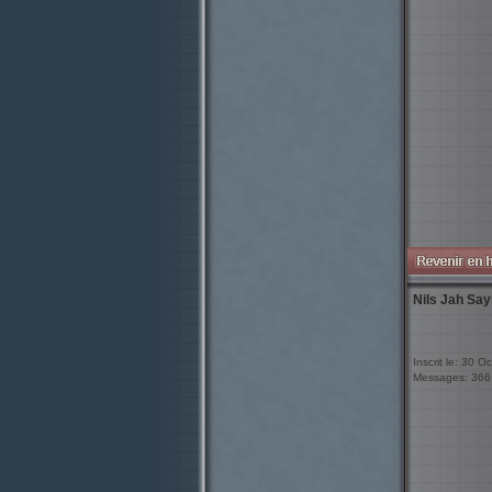
Nils Jah Say
Inscrit le: 30 O
Messages: 366