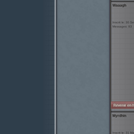
Waaagh
Inscrit le: 30 
Messages: 83
Myrdhin
Inscrit le: 31 M