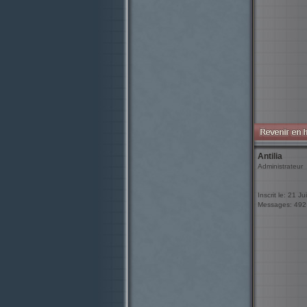
Antilia
Administrateur
Inscrit le: 21 J
Messages: 492