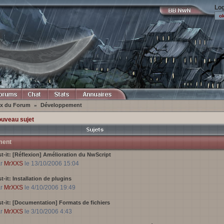
Log
ex du Forum
Développement
»
ouveau sujet
ment
t-it:
[Réflexion] Amélioration du NwScript
ar
MrXXS
le 13/10/2006 15:04
t-it:
Installation de plugins
ar
MrXXS
le 4/10/2006 19:49
t-it:
[Documentation] Formats de fichiers
ar
MrXXS
le 3/10/2006 4:43