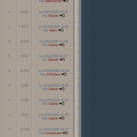
Par
Anthraxcite
0
5663
Le 8/12/2006 13:25
Par
Rayek
4
8072
Le 30/11/2006 15:06
Par
Mars
13
16131
Le 9/11/2006 12:09
Par
Gloirin
5
9552
Le 1/11/2006 21:47
Par
Elendir
5
11056
Le 19/10/2006 10:56
Par
ZeGolem
0
5368
Le 11/10/2006 20:29
Par
Gloirin
0
5375
Le 11/10/2006 11:41
Par
Gloirin
1
6187
Le 11/10/2006 11:35
Par
Gloirin
9
12759
Le 10/10/2006 23:17
Par
nonpoluant