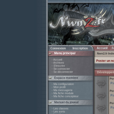
Menu principal
Nwn2.fr Ind
- Accueil
Poster un n
- Archives
- S'inscrire
- Se connecter
- Se déconnecter
Développe
Espace membre
Pos
P
- Ma configuration
- Mon profil
- Ma messagerie
Pos
- Ma fiche module
P
- Ma fiche concepteur
Manuel du joueur
Pos
P
- Les classes
- Les sorts