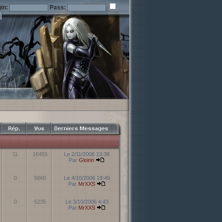
in:
Pass:
11
16455
Le 2/11/2006 13:38
Par
Gloirin
0
5660
Le 4/10/2006 19:49
Par
MrXXS
0
5235
Le 3/10/2006 4:43
Par
MrXXS