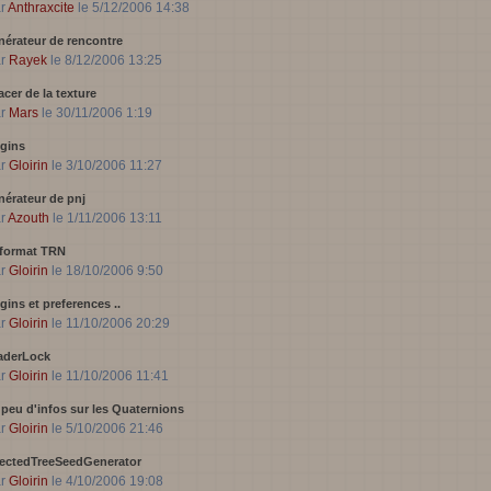
ar
Anthraxcite
le 5/12/2006 14:38
érateur de rencontre
ar
Rayek
le 8/12/2006 13:25
acer de la texture
ar
Mars
le 30/11/2006 1:19
gins
ar
Gloirin
le 3/10/2006 11:27
érateur de pnj
ar
Azouth
le 1/11/2006 13:11
 format TRN
ar
Gloirin
le 18/10/2006 9:50
gins et preferences ..
ar
Gloirin
le 11/10/2006 20:29
aderLock
ar
Gloirin
le 11/10/2006 11:41
peu d'infos sur les Quaternions
ar
Gloirin
le 5/10/2006 21:46
lectedTreeSeedGenerator
ar
Gloirin
le 4/10/2006 19:08