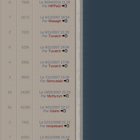
0
7928
Le 30/04/2010 11:26
Par
HiPPiaS
7
11171
Le 6/12/2007 16:54
Par
Waaagh
2
7023
Le 8/11/2007 21:29
Par
Tuvatch
0
5235
Le 8/11/2007 18:04
Par
Tuvatch
4
8362
Le 8/11/2007 17:58
Par
Tuvatch
3
8503
Le 7/11/2007 13:28
Par
Semcatala
16
24282
Le 19/05/2007 22:23
Par
Mythyzyn
61
62160
Le 4/01/2007 22:17
Par
Gloirin
2
7421
Le 22/12/2006 21:12
Par
nonpoluant
7
11551
Le 8/12/2006 15:19