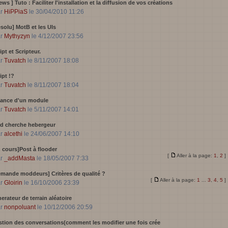
ews ]
Tuto : Faciliter l'installation et la diffusion de vos créations
ar
HiPPiaS
le 30/04/2010 11:26
solu] MotB et les UIs
ar
Mythyzyn
le 4/12/2007 23:56
ipt et Scripteur.
ar
Tuvatch
le 8/11/2007 18:08
ipt !?
ar
Tuvatch
le 8/11/2007 18:04
lance d'un module
ar
Tuvatch
le 5/11/2007 14:01
d cherche hebergeur
ar
alcethi
le 24/06/2007 14:10
 cours]Post à flooder
[
Aller à la page:
1
,
2
]
ar
_addMasta
le 18/05/2007 7:33
mande moddeurs] Critères de qualité ?
[
Aller à la page:
1
...
3
,
4
,
5
]
ar
Gloirin
le 16/10/2006 23:39
erateur de terrain aléatoire
ar
nonpoluant
le 10/12/2006 20:59
tion des conversations(comment les modifier une fois crée