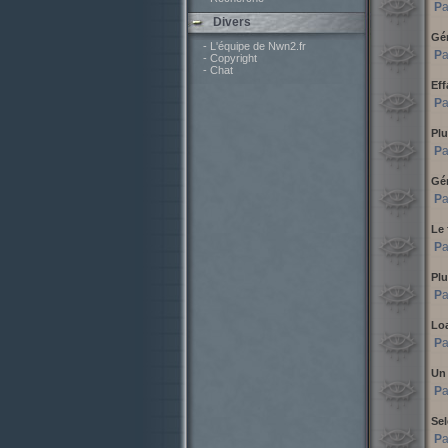
P
Divers
Gén
- L'équipe de Nwn2.fr
P
- Copyright
- Chat
Eff
P
Plu
P
Gén
P
Le
P
Plu
P
Lo
P
Un 
P
Se
P