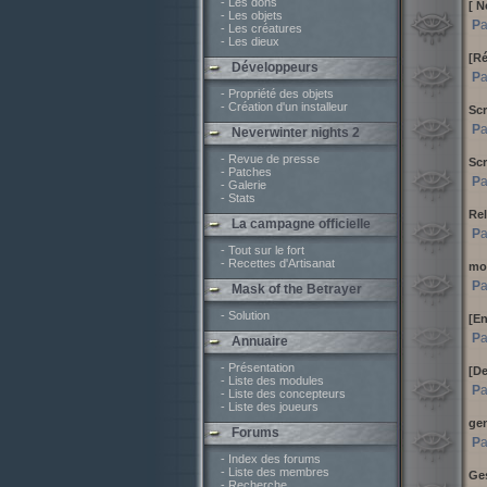
- Les dons
[ N
- Les objets
P
- Les créatures
- Les dieux
[Ré
Développeurs
P
- Propriété des objets
- Création d'un installeur
Scr
P
Neverwinter nights 2
- Revue de presse
Scr
- Patches
P
- Galerie
- Stats
Re
La campagne officielle
P
- Tout sur le fort
- Recettes d'Artisanat
mo
P
Mask of the Betrayer
- Solution
[En
P
Annuaire
- Présentation
[De
- Liste des modules
P
- Liste des concepteurs
- Liste des joueurs
gen
Forums
P
- Index des forums
- Liste des membres
Ges
- Recherche