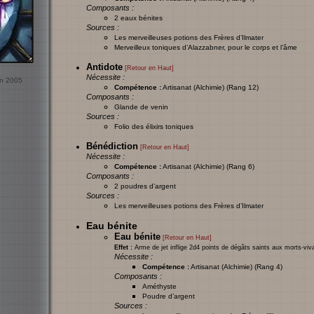
Composants :
2 eaux bénites
Sources :
Les merveilleuses potions des Frères d’Ilmater
Merveilleux toniques d’Alazzabner, pour le corps et l’âme
Antidote
[Retour en Haut]
Nécessite :
uin 2005
Compétence :
Artisanat (Alchimie) (Rang 12)
Composants :
Glande de venin
Sources :
Folio des élixirs toniques
Bénédiction
[Retour en Haut]
Nécessite :
Compétence :
Artisanat (Alchimie) (Rang 6)
Composants :
2 poudres d’argent
Sources :
Les merveilleuses potions des Frères d’Ilmater
Eau bénite
Eau bénite
[Retour en Haut]
Effet :
Arme de jet inflige 2d4 points de dégâts saints aux morts-viv
Nécessite :
Compétence :
Artisanat (Alchimie) (Rang 4)
Composants :
Améthyste
Poudre d’argent
Sources :