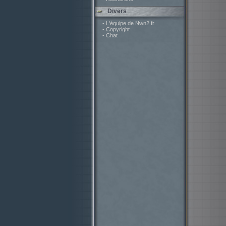
Divers
- L'équipe de Nwn2.fr
- Copyright
- Chat