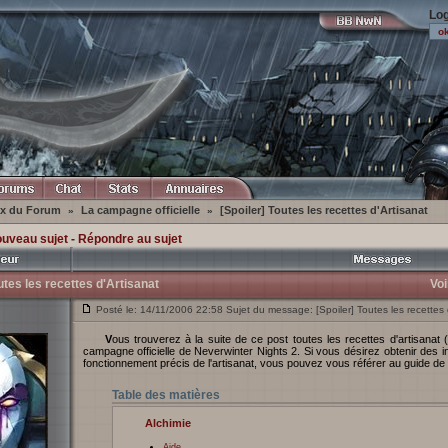
Log
ex du Forum
La campagne officielle
[Spoiler] Toutes les recettes d'Artisanat
»
»
ouveau sujet
-
Répondre au sujet
utes les recettes d'Artisanat
Voi
Posté le: 14/11/2006 22:58 Sujet du message: [Spoiler] Toutes les recettes 
Vous trouverez à la suite de ce post toutes les recettes d'artisanat (et uniquement les recettes) disponibles dans la
campagne officielle de Neverwinter Nights 2. Si vous désirez obtenir des 
fonctionnement précis de l'artisanat, vous pouvez vous référer au guide de
Table des matières
Alchimie
Aide