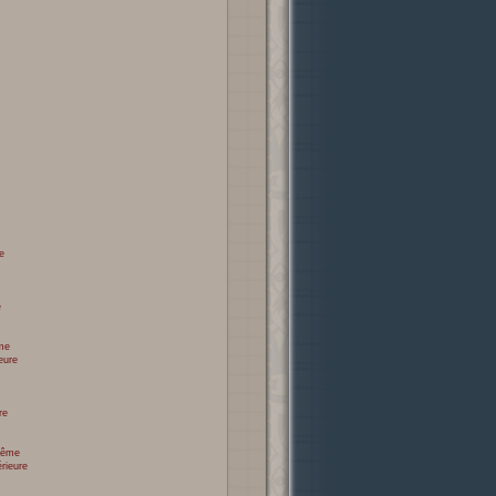
e
e
me
eure
re
prême
érieure