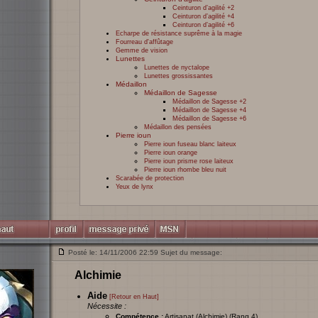
Ceinturon d’agilité +2
Ceinturon d’agilité +4
Ceinturon d’agilité +6
Echarpe de résistance suprême à la magie
Fourreau d'affûtage
Gemme de vision
Lunettes
Lunettes de nyctalope
Lunettes grossissantes
Médaillon
Médaillon de Sagesse
Médaillon de Sagesse +2
Médaillon de Sagesse +4
Médaillon de Sagesse +6
Médaillon des pensées
Pierre ioun
Pierre ioun fuseau blanc laiteux
Pierre ioun orange
Pierre ioun prisme rose laiteux
Pierre ioun rhombe bleu nuit
Scarabée de protection
Yeux de lynx
Posté le: 14/11/2006 22:59 Sujet du message:
Alchimie
Aide
[Retour en Haut]
Nécessite :
Compétence :
Artisanat (Alchimie) (Rang 4)