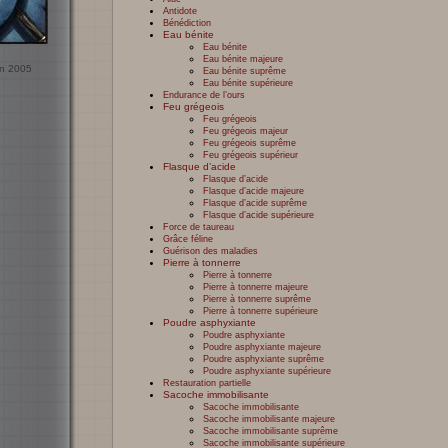
Antidote
Bénédiction
Eau bénite
Eau bénite
Eau bénite majeure
uin 2005
Eau bénite suprême
Eau bénite supérieure
Endurance de l’ours
Feu grégeois
Feu grégeois
Feu grégeois majeur
Feu grégeois suprême
Feu grégeois supérieur
Flasque d’acide
Flasque d’acide
Flasque d’acide majeure
Flasque d’acide suprême
Flasque d’acide supérieure
Force de taureau
Grâce féline
Guérison des maladies
Pierre à tonnerre
Pierre à tonnerre
Pierre à tonnerre majeure
Pierre à tonnerre suprême
Pierre à tonnerre supérieure
Poudre asphyxiante
Poudre asphyxiante
Poudre asphyxiante majeure
Poudre asphyxiante suprême
Poudre asphyxiante supérieure
Restauration partielle
Sacoche immobilisante
Sacoche immobilisante
Sacoche immobilisante majeure
Sacoche immobilisante suprême
Sacoche immobilisante supérieure