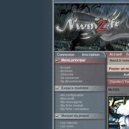
Menu principal
Nwn2.fr Ind
- Accueil
Poster un n
- Archives
- S'inscrire
- Se connecter
- Se déconnecter
[Spoiler] To
Espace membre
MrXXS
Administrateur
- Ma configuration
- Mon profil
- Ma messagerie
- Ma fiche module
- Ma fiche concepteur
Manuel du joueur
- Les classes
- Les sorts