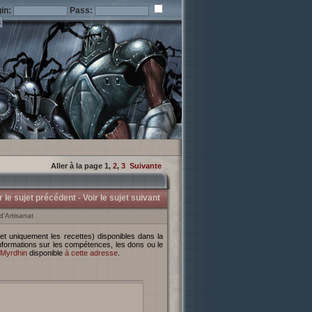
in:
Pass:
Aller à la page
1
,
2
,
3
Suivante
r le sujet précédent -
Voir le sujet suivant
d'Artisanat
informations sur les compétences, les dons ou le
Myrdhin
disponible
à cette adresse
.