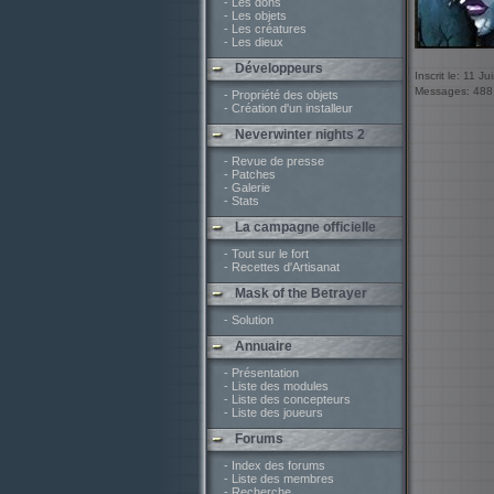
- Les dons
- Les objets
- Les créatures
- Les dieux
Développeurs
Inscrit le: 11 J
Messages: 488
- Propriété des objets
- Création d'un installeur
Neverwinter nights 2
- Revue de presse
- Patches
- Galerie
- Stats
La campagne officielle
- Tout sur le fort
- Recettes d'Artisanat
Mask of the Betrayer
- Solution
Annuaire
- Présentation
- Liste des modules
- Liste des concepteurs
- Liste des joueurs
Forums
- Index des forums
- Liste des membres
- Recherche