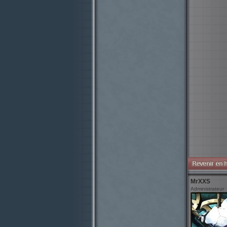
MrXXS
Administrateur