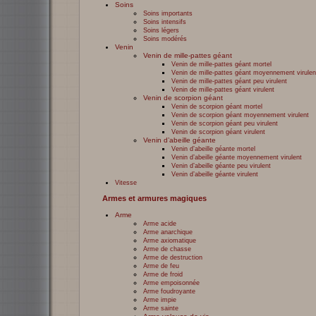
Soins
Soins importants
Soins intensifs
Soins légers
Soins modérés
Venin
Venin de mille-pattes géant
Venin de mille-pattes géant mortel
Venin de mille-pattes géant moyennement virulen
Venin de mille-pattes géant peu virulent
Venin de mille-pattes géant virulent
Venin de scorpion géant
Venin de scorpion géant mortel
Venin de scorpion géant moyennement virulent
Venin de scorpion géant peu virulent
Venin de scorpion géant virulent
Venin d’abeille géante
Venin d’abeille géante mortel
Venin d’abeille géante moyennement virulent
Venin d’abeille géante peu virulent
Venin d’abeille géante virulent
Vitesse
Armes et armures magiques
Arme
Arme acide
Arme anarchique
Arme axiomatique
Arme de chasse
Arme de destruction
Arme de feu
Arme de froid
Arme empoisonnée
Arme foudroyante
Arme impie
Arme sainte