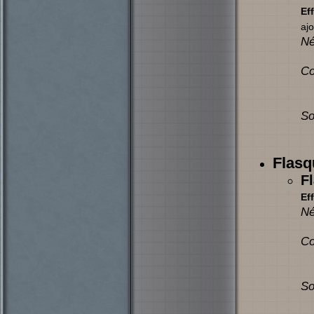
Eff
ajo
Né
Co
So
Flasq
F
Eff
Né
Co
So