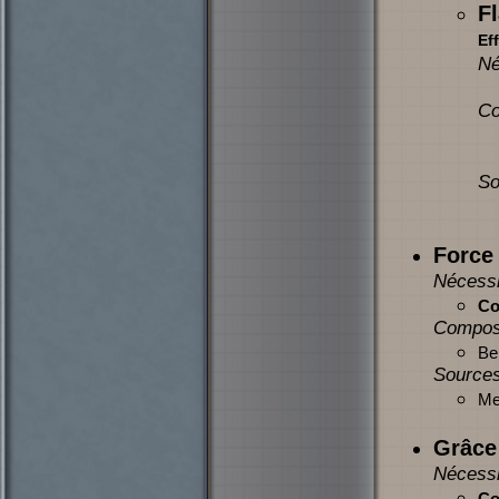
F
Eff
Né
Co
So
Force
Nécessi
Co
Compos
Be
Sources
Mer
Grâce 
Nécessi
Co