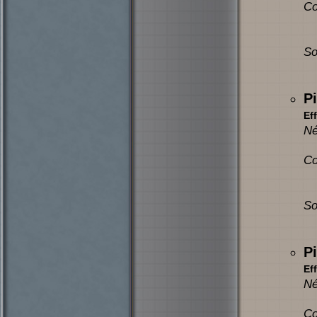
Co
So
P
Eff
Né
Co
So
P
Eff
Né
Co