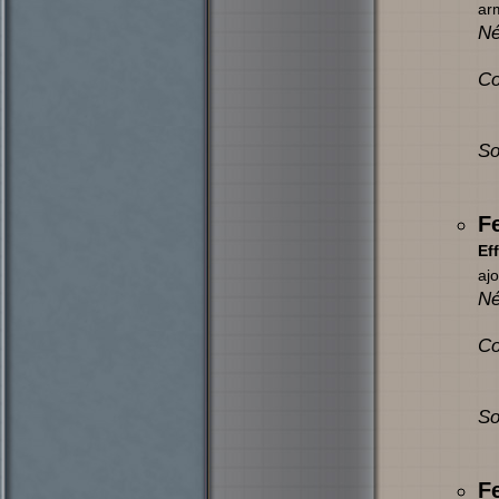
arm
Né
Co
So
F
Eff
ajo
Né
Co
So
F