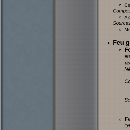
Co
Compos
Alc
Sources
Mer
Feu g
F
Eff
ajo
Né
Co
So
F
Eff