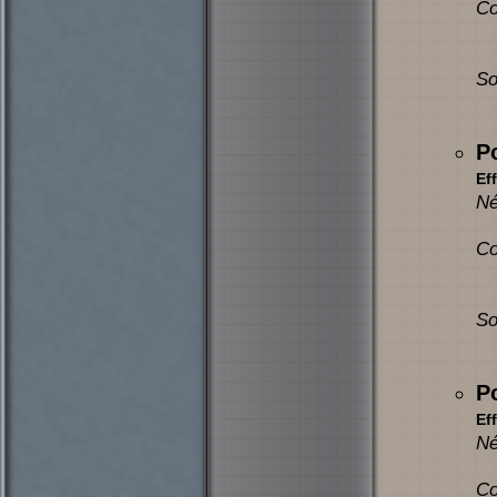
Co
So
P
Eff
Né
Co
So
P
Eff
Né
Co