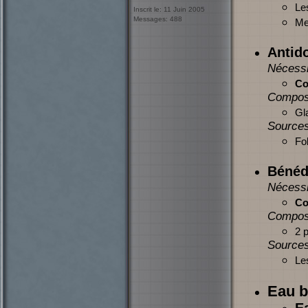
Le
Inscrit le: 11 Juin 2005
Messages: 488
Mer
Antid
Nécessi
Co
Compos
Gl
Sources
Fol
Bénéd
Nécessi
Co
Compos
2 
Sources
Le
Eau b