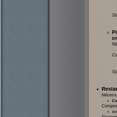
So
P
Eff
Né
Co
So
Restau
Nécessi
Co
Compos
Am
Sources