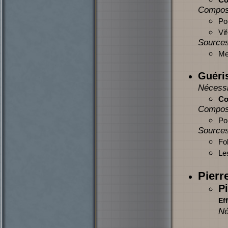
Compos
Po
Vif
Sources
Mer
Guéri
Nécessi
Co
Compos
Po
Sources
Fol
Le
Pierr
Pi
Eff
Né