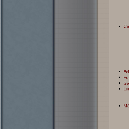
Ce
Ec
Fo
Ge
Lu
Mé