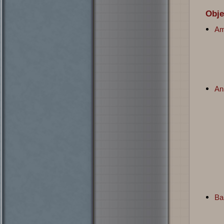
Obj
Am
An
Ba