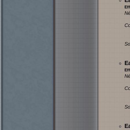
E
Eff
Né
Co
So
E
Eff
Né
Co
So
E