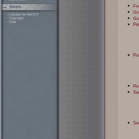
Fo
Divers
Grâ
- L'équipe de Nwn2.fr
Gu
- Copyright
- Chat
Pie
Po
Res
Sa
So