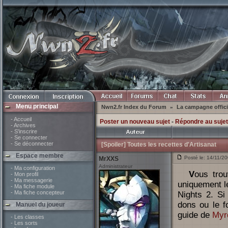
Menu principal
Nwn2.fr Index du Forum
La campagne offici
»
- Accueil
Poster un nouveau sujet
-
Répondre au sujet
- Archives
- S'inscrire
- Se connecter
- Se déconnecter
[Spoiler] Toutes les recettes d'Artisanat
Espace membre
Posté le: 14/11/20
MrXXS
Administrateur
- Ma configuration
Vous trouverez à la suite de ce post toutes les recettes d'artisanat (et
- Mon profil
- Ma messagerie
uniquement le
- Ma fiche module
- Ma fiche concepteur
Nights 2. Si
dons ou le f
Manuel du joueur
guide de
Myr
- Les classes
- Les sorts