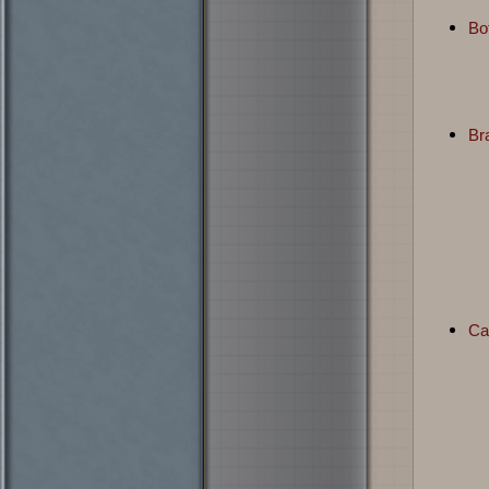
Bo
Br
Ca