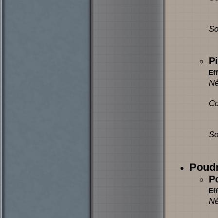
So
Pi
Eff
Né
Co
So
Poudr
P
Eff
Né