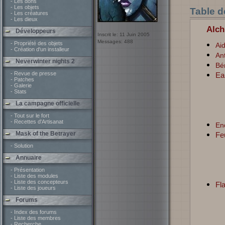
- Les dons
- Les objets
Table d
- Les créatures
- Les dieux
Alc
Développeurs
Inscrit le: 11 Juin 2005
Messages: 488
- Propriété des objets
Ai
- Création d'un installeur
Ant
Neverwinter nights 2
Bé
- Revue de presse
Ea
- Patches
- Galerie
- Stats
La campagne officielle
- Tout sur le fort
- Recettes d'Artisanat
En
Mask of the Betrayer
Fe
- Solution
Annuaire
- Présentation
- Liste des modules
- Liste des concepteurs
Fl
- Liste des joueurs
Forums
- Index des forums
- Liste des membres
- Recherche