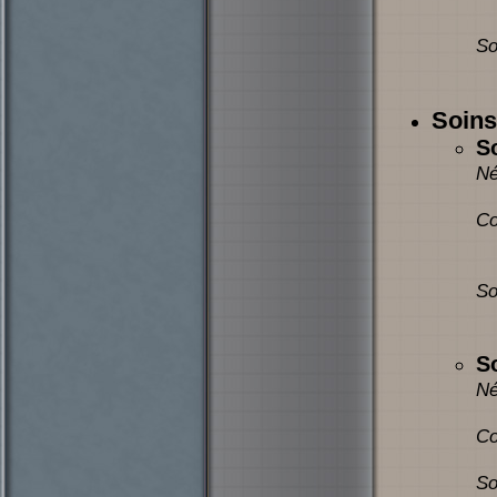
So
Soins
S
Né
Co
So
So
Né
Co
So