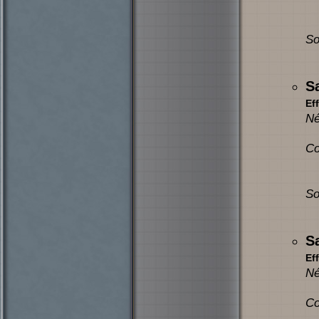
So
S
Eff
Né
Co
So
S
Eff
Né
Co