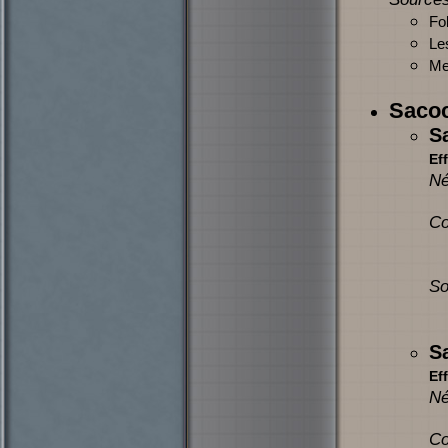
Fol
Le
Mer
Sacoc
S
Eff
Né
Co
So
S
Eff
Né
Co