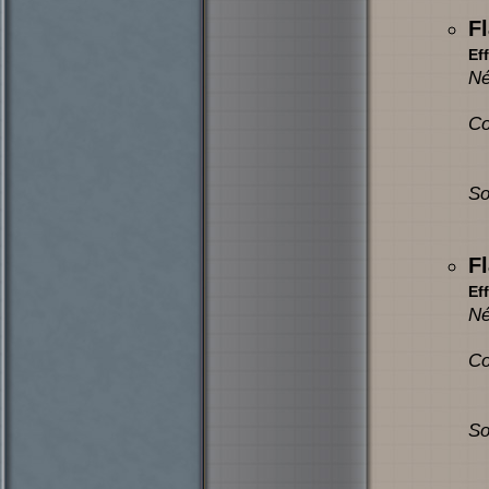
F
Eff
Né
Co
So
F
Eff
Né
Co
So