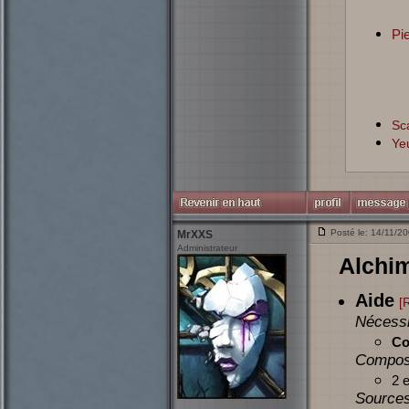
Pie
Sc
Ye
Posté le: 14/11/2
MrXXS
Administrateur
Alchi
Aide
[
Nécessi
Co
Compos
2 
Sources