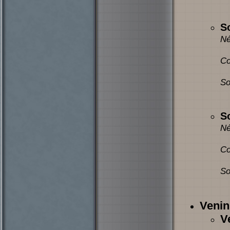
S
Né
Co
So
S
Né
Co
So
Venin
V