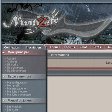
Menu principal
Informations
- Accueil
- Archives
Le s
- S'inscrire
- Se connecter
- Se déconnecter
Espace membre
- Ma configuration
- Mon profil
- Ma messagerie
- Ma fiche module
- Ma fiche concepteur
Manuel du joueur
- Les classes
- Les sorts