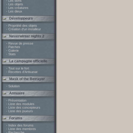
- Les dons
- Les objets
- Les créatures
- Les dieux
Développeurs
- Propriété des objets
- Création d'un installeur
Neverwinter nights 2
- Revue de presse
- Patches
- Galerie
- Stats
La campagne officielle
- Tout sur le fort
- Recettes d'Artisanat
Mask of the Betrayer
- Solution
Annuaire
- Présentation
- Liste des modules
- Liste des concepteurs
- Liste des joueurs
Forums
- Index des forums
- Liste des membres
- Recherche