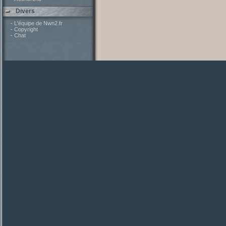
Divers
- L'équipe de Nwn2.fr
- Copyright
- Chat