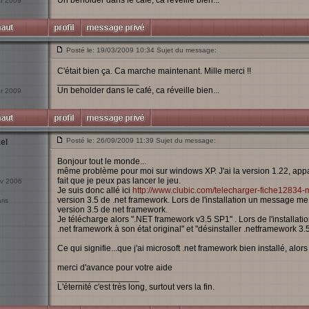
Un beholder dans le café, ca réveille bien...
ar 2009
Posté le: 19/03/2009 10:34 Sujet du message:
C'était bien ça. Ca marche maintenant. Mille merci !!
_________________
Un beholder dans le café, ca réveille bien...
ar 2009
Posté le: 26/09/2009 11:39 Sujet du message:
el
Bonjour tout le monde...
même problème pour moi sur windows XP. J'ai la version 1.22, appa
fait que je peux pas lancer le jeu.
ov 2006
Je suis donc allé ici
http://www.clubic.com/telecharger-fiche12834-m
version 3.5 de .net framework. Lors de l'installation un message me di
ris
version 3.5 de net framework.
Je télécharge alors ".NET framework v3.5 SP1" . Lors de l'installation
.net framework à son état original" et "désinstaller .netframework 3.
Ce qui signifie...que j'ai microsoft .net framework bien installé, alor
merci d'avance pour votre aide
_________________
L'éternité c'est très long, surtout vers la fin.