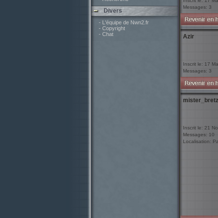
Inscrit le: 17 M
Messages: 3
Divers
- L'équipe de Nwn2.fr
- Copyright
- Chat
Azir
Inscrit le: 17 M
Messages: 3
mister_bretz
Inscrit le: 21 N
Messages: 10
Localisation: Pa