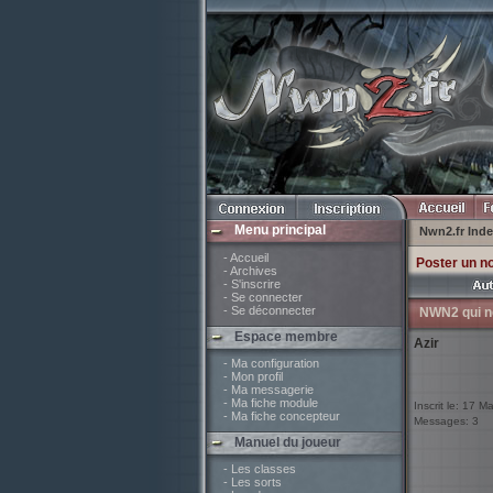
Menu principal
Nwn2.fr Ind
- Accueil
Poster un n
- Archives
- S'inscrire
- Se connecter
- Se déconnecter
NWN2 qui n
Espace membre
Azir
- Ma configuration
- Mon profil
- Ma messagerie
- Ma fiche module
Inscrit le: 17 M
- Ma fiche concepteur
Messages: 3
Manuel du joueur
- Les classes
- Les sorts