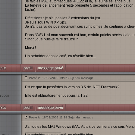
Je fait les MAJ automatiques -> 1.22 et là, le jeu ne se lance plus.
La fenêtre de lancement reste présente 5 secondes et l'application s
tâche).
Précisions : je n'ai pas les 2 extensions du jeu.
Je suis sous WIN XP Sp3.
Je n'ai pas vu de post décrivant ces symptômes. Je continue à cherc
Dans NWN1, si mon souvenir est bon, certain patchs nécéssitaient 
Sinon, que puis-je faire d'autre ?
Merci !
_________________
Un beholder dans le café, ca réveille bien...
Posté le: 17/03/2009 19:06 Sujet du message:
Est ce que tu possèdes la version 3.5 de .NET Framwork?
Elle est obligatoirement depuis la 1.22
ct 2008
Posté le: 18/03/2009 11:28 Sujet du message:
J'ai toutes les MAJ Windows (MAJ Auto). Je vérifierais ce soir. Merci
_________________