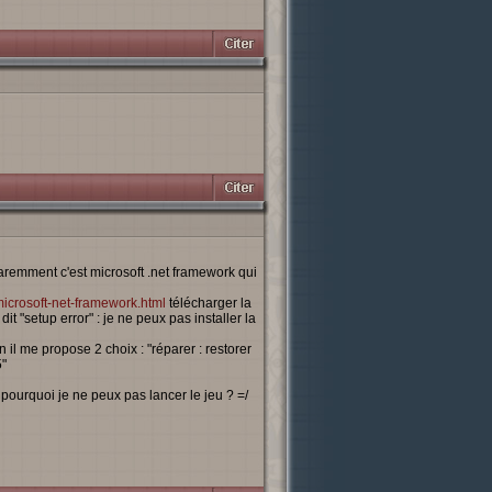
remment c'est microsoft .net framework qui
icrosoft-net-framework.html
télécharger la
t "setup error" : je ne peux pas installer la
 il me propose 2 choix : "réparer : restorer
5"
s pourquoi je ne peux pas lancer le jeu ? =/