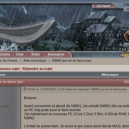
Log
ex du Forum
Aide technique
NWN2 qui ne se lance pas
»
»
ouveau sujet
-
Répondre au sujet
e se lance pas
Voi
Posté le: 17/03/2009 17:28 Sujet du message: NWN2 qui ne se lance pas
Bonjour,
Ayant consommé et abusé de NWN1, j'ai acheté NWN2 dès sa sortie.
ar 2009
un PC trop juste pour le faire tourner.
J'ai maintenant un nouveau PC (Core 2 Duo 3 Ghz, 4 GO de RAM, Rad
NWN2.
L'install se passe bien. Je lance le jeu (sans avoir fait de MAJ), don