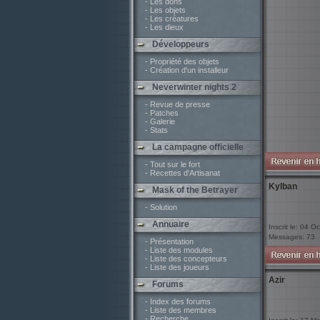
- Les dons
- Les objets
- Les créatures
- Les dieux
Développeurs
- Propriété des objets
- Création d'un installeur
Neverwinter nights 2
- Revue de presse
- Patches
- Galerie
- Stats
La campagne officielle
- Tout sur le fort
- Recettes d'Artisanat
Kylban
Mask of the Betrayer
- Solution
Annuaire
Inscrit le: 04 O
Messages: 73
- Présentation
- Liste des modules
- Liste des concepteurs
- Liste des joueurs
Azir
Forums
- Index des forums
- Liste des membres
- Recherche