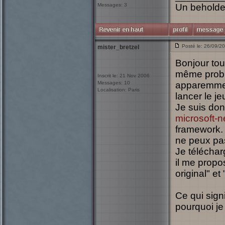
Messages: 3
Un beholder 
Posté le: 26/09/2
mister_bretzel
Bonjour tou
même problè
Inscrit le: 21 Nov 2006
Messages: 10
apparemment
Localisation: Paris
lancer le je
Je suis donc
microsoft-n
framework. L
ne peux pas
Je téléchar
il me propos
original" et
Ce qui signi
pourquoi je