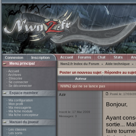
Menu principal
Nwn2.fr Index du Forum
Aide technique
»
»
- Accueil
Poster un nouveau sujet
-
Répondre au sujet
- Archives
- S'inscrire
- Se connecter
- Se déconnecter
NWN2 qui ne se lance pas
Espace membre
Posté le: 17/03/2
Azir
- Ma configuration
Bonjour,
- Mon profil
- Ma messagerie
- Ma fiche module
Inscrit le: 17 Mar 2009
- Ma fiche concepteur
Messages: 3
Ayant cons
Manuel du joueur
sortie... M
- Les classes
faire tourner
- Les sorts