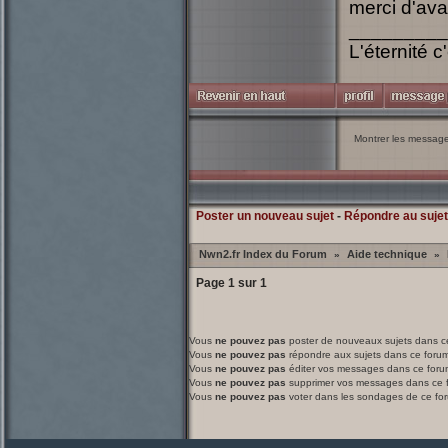
merci d'ava
_________
L'éternité c'
Montrer les messag
Poster un nouveau sujet
-
Répondre au sujet
Nwn2.fr Index du Forum
Aide technique
»
»
Page
1
sur
1
Vous
ne pouvez pas
poster de nouveaux sujets dans c
Vous
ne pouvez pas
répondre aux sujets dans ce foru
Vous
ne pouvez pas
éditer vos messages dans ce foru
Vous
ne pouvez pas
supprimer vos messages dans ce 
Vous
ne pouvez pas
voter dans les sondages de ce fo