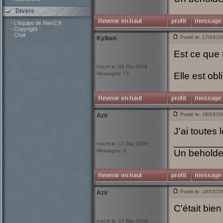
Divers
- L'équipe de Nwn2.fr
- Copyright
- Chat
Posté le: 17/03/2
Kylban
Est ce que
Inscrit le: 04 Oct 2008
Messages: 73
Elle est ob
Posté le: 18/03/2
Azir
J'ai toutes
_________
Inscrit le: 17 Mar 2009
Messages: 3
Un beholder 
Posté le: 19/03/2
Azir
C'était bie
_________
Inscrit le: 17 Mar 2009