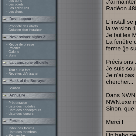
J'ai maint
- Les dons
- Les objets
Radéon 4850
- Les créatures
- Les dieux
Développeurs
L'install se
- Propriété des objets
la version 
- Création d'un installeur
Je fait les 
Neverwinter nights 2
La fenêtre 
- Revue de presse
ferme (je su
- Patches
- Galerie
- Stats
Précisions :
La campagne officielle
Je suis so
- Tout sur le fort
- Recettes d'Artisanat
Je n'ai pas
Mask of the Betrayer
chercher...
- Solution
Dans NWN1, 
Annuaire
NWN.exe mod
- Présentation
- Liste des modules
Sinon, que p
- Liste des concepteurs
- Liste des joueurs
Forums
Merci !
_________
- Index des forums
- Liste des membres
Un beholder 
- Recherche