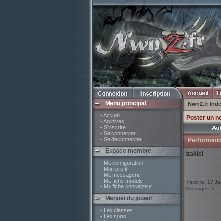
Menu principal
Nwn2.fr Ind
- Accueil
Poster un n
- Archives
- S'inscrire
- Se connecter
- Se déconnecter
Performanc
Espace membre
izakiel
- Ma configuration
- Mon profil
- Ma messagerie
- Ma fiche module
Inscrit le: 17 J
- Ma fiche concepteur
Messages: 2
Manuel du joueur
- Les classes
- Les sorts