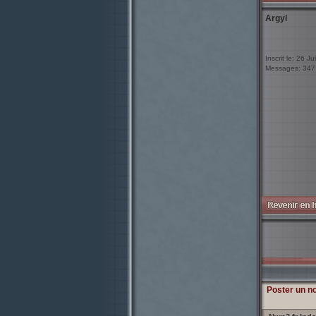
Argyl
Inscrit le: 26 Ju
Messages: 347
Poster un n