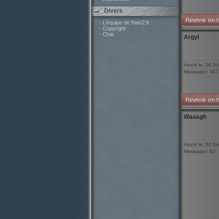
Divers
- L'équipe de Nwn2.fr
- Copyright
- Chat
Argyl
Inscrit le: 26 Ju
Messages: 347
Waaagh
Inscrit le: 30 
Messages: 83