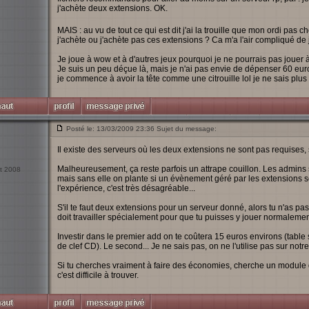
j'achète deux extensions. OK.
MAIS : au vu de tout ce qui est dit j'ai la trouille que mon ordi pas 
j'achète ou j'achète pas ces extensions ? Ca m'a l'air compliqué de jo
Je joue à wow et à d'autres jeux pourquoi je ne pourrais pas jouer à
Je suis un peu déçue là, mais je n'ai pas envie de dépenser 60 euros
je commence à avoir la tête comme une citrouille lol je ne sais plu
Posté le: 13/03/2009 23:36 Sujet du message:
Il existe des serveurs où les deux extensions ne sont pas requis
Malheureusement, ça reste parfois un attrape couillon. Les admins st
ct 2008
mais sans elle on plante si un évènement géré par les extensions se p
l'expérience, c'est très désagréable...
S'il te faut deux extensions pour un serveur donné, alors tu n'as pas
doit travailler spécialement pour que tu puisses y jouer normalement,
Investir dans le premier add on te coûtera 15 euros environs (table
de clef CD). Le second... Je ne sais pas, on ne l'utilise pas sur notre
Si tu cherches vraiment à faire des économies, cherche un module qu
c'est difficile à trouver.