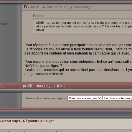
Posté le: 14/03/2009 11:19 Sujet du message:
Popine
MAIS : au vu de tout ce qui est dit j'ai la trouille que mon ordi p
il 2006
alors j'achète ou j'achète pas ces extensions ? Ca m'a l'air compliq
envie.
Pour répondre à la question principale : est-ce que ton ordi pas ch
La réponse est oui, s'il arrive à faire tourner NwN2 seul, il fera d
des apports de contenu et bien entendu la campagne qui va avec.
Pour répondre à la question sous-entendue : Est-ce qu'il sera suffi
NwN2 en jeu en ligne ?
Il existe des modules qui ne nécessitent pas les extensions tels L
que je connais vraiment.
Montrer les messages depuis:
ouveau sujet
-
Répondre au sujet