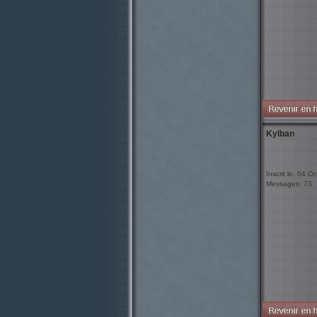
Kylban
Inscrit le: 04 O
Messages: 73