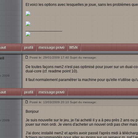
Et voici les options avec lesquelles je joue, sans les problèmes que
_________________
Posté le: 29/01/2009 17:40 Sujet du message:
eil
De toutes façons nwn2 n'est pas optimisé pour jouer sur un dual-co
dual-core (cf. readme point 10).
an 2009
Il faut normalement paramétrer la machine pour qu'elle n'utilise qu
Posté le: 13/03/2009 20:10 Sujet du message:
Bonjour
Je suis nouvelle sur le jeu, je l'ai acheté il y a à peu près 2 ans ou 
ar 2009
jouer sur mon ordi. Je viens d'acheter un nouvel ordi pas cher mai
J'ai donc installé nwn2 et après avoir passé l'après midi à télécharg
fichiers recommandés pour aller au moins sur un serveur rp, paf ! je