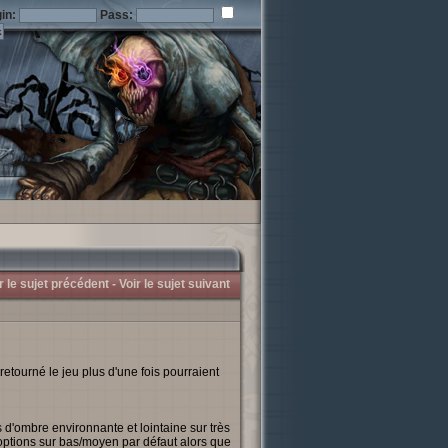
in:
Pass:
r le sujet précédent -
Voir le sujet suivant
retourné le jeu plus d'une fois pourraient
 d'ombre environnante et lointaine sur très
 options sur bas/moyen par défaut alors que