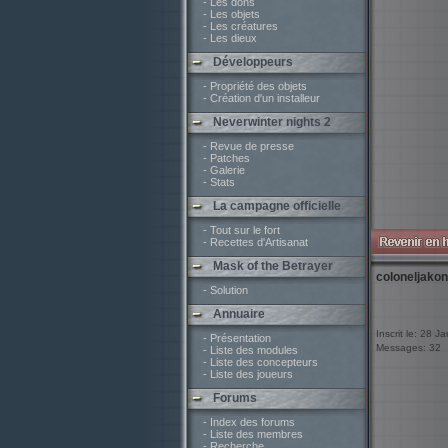
- Les dons
- Les objets
- Les créatures
- Les dieux
Développeurs
- Propriété des objets
- Création d'un installeur
Neverwinter nights 2
- Revue de presse
- Patches
- Galerie
- Stats
La campagne officielle
- Tout sur le fort
- Recettes d'Artisanat
Mask of the Betrayer
coloneljakon
- Solution
Annuaire
Inscrit le: 28 J
- Présentation
Messages: 32
- Liste des modules
- Liste des concepteurs
- Liste des joueurs
Forums
- Index des forums
- Liste des membres
- Recherche