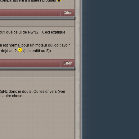
comparativent à d'autres produits
outi que celui de NwN2... Ceci explique
 est normal pour un moteur qui doit avoir
t déjà au 2
(et bientôt au 3)).
2gHz donc je doute. Ou tes drivers (voir
 autre chose...