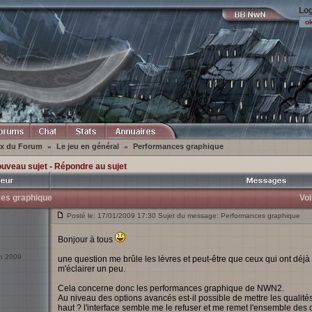
Log
ex du Forum
Le jeu en général
Performances graphique
»
»
ouveau sujet
-
Répondre au sujet
es graphique
Voi
Posté le: 17/01/2009 17:30 Sujet du message: Performances graphique
Bonjour à tous
an 2009
une question me brûle les lèvres et peut-être que ceux qui ont déjà 
m'éclairer un peu.
Cela concerne donc les performances graphique de NWN2.
Au niveau des options avancés est-il possible de mettre les qualités
haut ? l'interface semble me le refuser et me remet l'ensemble des