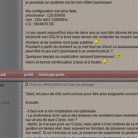
je possède un système ma foi loin d'être bas/moyen.
Ma configuration est ainsi faite.
processeur : c2d E6400
ram : 2Go ddr2 1066MHz
CG : HD4870 OC
Le jeu ayant aujourd'hui plus de deux ans je suis très étonné de p
bioshock voir GTa IV à fond mais devoir me contenter du moyen sans
d'ombre et de lumière sont juste sublime
Pourtant à partir du moment ou je met tout sur élevé ca laaaaaaaaa
peut-être le jeu est il gourmand à un endroit précis ?
Quelques tweaks ou explication seraient bienvenues
merci et bonne continuation à tous et à toutes
Posté le: 29/01/2009 0:24 Sujet du message:
eil
Salut, les jeux de rôle sont connus pour être plus exigeants concerna
Ensuite :
an 2009
- Il faut voir si ton installation est optimisée
- La profondeur et le calcul des textures me semblent bien moindre
sur un jeu tel que
Crysis
, non ?
- Après, je n'ai pas joué sur Crysis, mais gère-t-il les ombres de l
gestion en temps réel, bien souvent en fonction de plusieurs source
sur nwn2. Si ce n'est pas le cas, je propose de supprimer la gestion