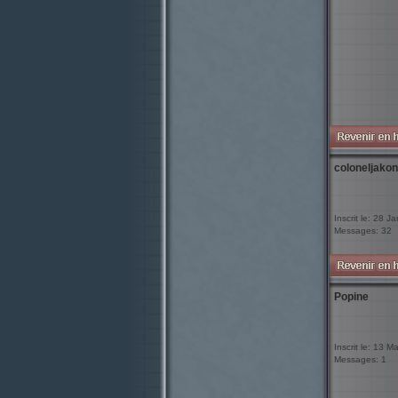
coloneljakon
Inscrit le: 28 J
Messages: 32
Popine
Inscrit le: 13 M
Messages: 1