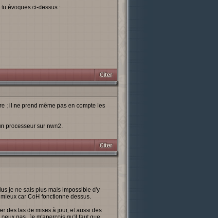
 tu évoques ci-dessus :
re ; il ne prend même pas en compte les
'un processeur sur nwn2.
plus je ne sais plus mais impossible d'y
s mieux car CoH fonctionne dessus.
er des tas de mises à jour, et aussi des
 peux pas. Je m'aperçois qu'il faut que