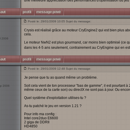
une meilleure appréciation des performances d'optimisation du jeu 
Posté le: 29/01/2009 10:05 Sujet du message:
Crysis est réalisé grâce au moteur CryEngine2 qui est bien plus ab
cela.
il 2006
Le moteur NwN2 est plus gourmand, car moins bien optimisé (ce qui
dans les 4-5 ans seulement, contrairement au CryEngine qui en es
Posté le: 29/01/2009 12:48 Sujet du message:
Je pense que tu as quand même un problème.
Soit cela vient de ton processeur "bas de gamme", il est pourtant à 
Sep 2006
même ceux de la carte son) ou directX ne sont pas à jour. Ou encore
Quel système d'exploitation utilises-tu ?
As-tu patché le jeu en version 1.21 ?
Pour info ma config :
Intel core2duo E6600
2 giga de DDRII
HD4850