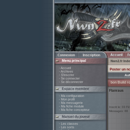
Menu principal
Nwn2.fr Ind
- Accueil
Poster un n
- Archives
- S'inscrire
- Se connecter
- Se déconnecter
bon Build r
Espace membre
Flanraus
- Ma configuration
- Mon profil
- Ma messagerie
- Ma fiche module
Inscrit le: 03 F
- Ma fiche concepteur
Messages: 88
Manuel du joueur
- Les classes
- Les sorts