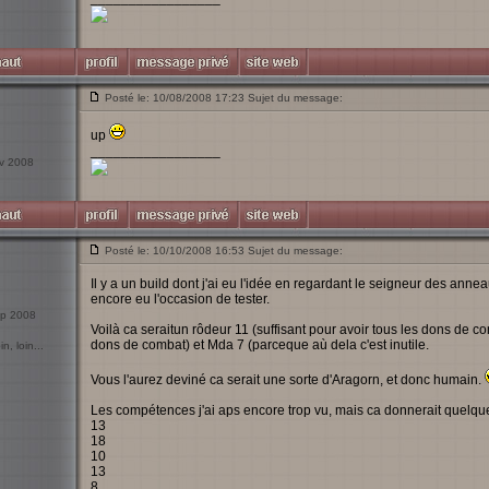
Posté le: 10/08/2008 17:23 Sujet du message:
up
_________________
év 2008
Posté le: 10/10/2008 16:53 Sujet du message:
Il y a un build dont j'ai eu l'idée en regardant le seigneur des anne
encore eu l'occasion de tester.
Sep 2008
Voilà ca seraitun rôdeur 11 (suffisant pour avoir tous les dons de c
dons de combat) et Mda 7 (parceque aù dela c'est inutile.
n, loin...
Vous l'aurez deviné ca serait une sorte d'Aragorn, et donc humain.
Les compétences j'ai aps encore trop vu, mais ca donnerait quelque
13
18
10
13
8