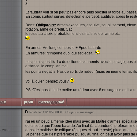
8
Et faudrait voir si on peut pas encore plus booster la force au passa
En comp. surtout survie, detection et percept. auditive, après le rest
Dons:
Obligatoire:
Armes exotiques, esquive, soupl. serpent, eleve st
rotation, arme de predil. Cac
le reste au choix, probablement les maîtrise de l'arme etc.
En armes: Arc long composite + Epée batarde
En armures: N'importe quoi qui est leger...
Les points positifs: La detectiondes ennemis avec le pistage, posibil
distance, le comp. animal
les points négatifs: Pas de sorts de rôdeur (mais en même temsp ils
Voilà, qu'en pensez vous?
P.S: C'est possible de mettre un rôdeur avec 8 en sagesse ou il a
Posté le: 11/10/2008 9:57 Sujet du message:
j'ai eu un peut la meme idée mais avec un Maître d'armes spéciali
de critique que l'épée batarde. Au final j'ai abandoné, préférant mê
dons de maitrise de critique (épiques et tout le reste) plutot que le
év 2008
Je pense que c'est préférable puisqu'au final on peut avoir plus d