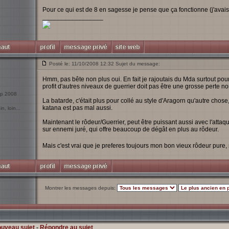
Pour ce qui est de 8 en sagesse je pense que ça fonctionne (j'avais
_________________
Posté le: 11/10/2008 12:32 Sujet du message:
Hmm, pas bête non plus oui. En fait je rajoutais du Mda surtout pou
profit d'autres niveaux de guerrier doit pas être une grosse perte no
Sep 2008
La batarde, c'était plus pour collé au style d'Aragorn qu'autre chose
katana est pas mal aussi.
n, loin...
Maintenant le rôdeur/Guerrier, peut être puissant aussi avec l'atta
sur ennemi juré, qui offre beaucoup de dégât en plus au rôdeur.
Mais c'est vrai que je preferes toujours mon bon vieux rôdeur pure, sp
Montrer les messages depuis:
ouveau sujet
-
Répondre au sujet