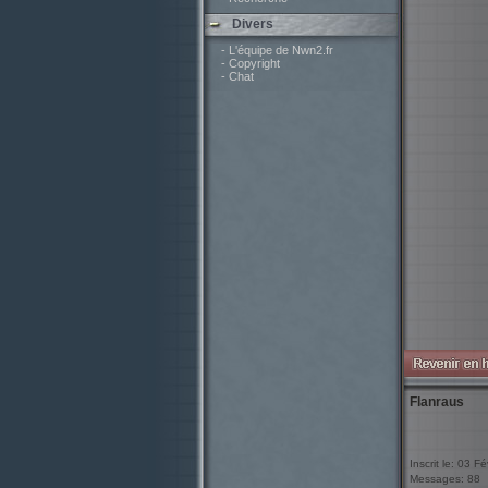
Divers
- L'équipe de Nwn2.fr
- Copyright
- Chat
Flanraus
Inscrit le: 03 F
Messages: 88