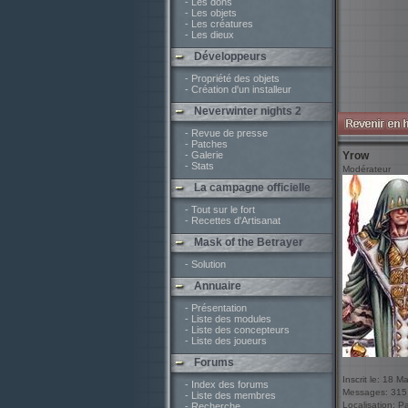
- Les dons
- Les objets
- Les créatures
- Les dieux
Développeurs
- Propriété des objets
- Création d'un installeur
Neverwinter nights 2
- Revue de presse
- Patches
- Galerie
Yrow
- Stats
Modérateur
La campagne officielle
- Tout sur le fort
- Recettes d'Artisanat
Mask of the Betrayer
- Solution
Annuaire
- Présentation
- Liste des modules
- Liste des concepteurs
- Liste des joueurs
Forums
Inscrit le: 18 M
- Index des forums
Messages: 315
- Liste des membres
Localisation: P
- Recherche