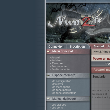
Menu principal
Nwn2.fr Ind
- Accueil
Poster un n
- Archives
- S'inscrire
- Se connecter
- Se déconnecter
Appareil my
Espace membre
Squalariel
- Ma configuration
- Mon profil
- Ma messagerie
- Ma fiche module
Inscrit le: 19 O
- Ma fiche concepteur
Messages: 3
Localisation: L
Manuel du joueur
- Les classes
- Les sorts