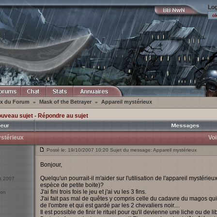
Log
ex du Forum
Mask of the Betrayer
Appareil mystérieux
»
»
ouveau sujet
-
Répondre au sujet
stérieux
Voi
Posté le: 19/10/2007 10:20 Sujet du message: Appareil mystérieux
Bonjour,
Quelqu'un pourrait-il m'aider sur l'utilisation de l'appareil mystéri
ct 2007
espèce de petite boite)?
J'ai fini trois fois le jeu et j'ai vu les 3 fins.
yon
J'ai fait pas mal de quêtes y compris celle du cadavre du magos qui
de l'ombre et qui est gardé par les 2 chevaliers noir....
Il est possible de finir le rituel pour qu'il devienne une liche ou de l