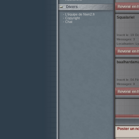
Divers
- L'équipe de Nwn2.fr
Squalariel
- Copyright
- Chat
Inscrit le: 19 O
Messages: 3
Localisation: L
baalhardam
Inscrit le: 04 F
Messages: 9
Poster un n