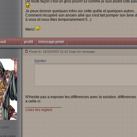
De toute façon c'est un gros pourri! Et comme je suis plutôt côté palad
Je peux donner quelques infos sur cette quête et quelques autres...
Comment récupéré son ancien allié qui s'est fait pomper son âme da
à vous et vous êtes temporairement 5...)
Merci
Posté le: 19/10/2007 11:42 Sujet du message:
Spoiler
Vous pouvez également fabriquer un golem avec les différentes pa
bras) que vous aurez trouver un peu partout, pour créer votre
façonnage de golems ainsi qu'une essence d'esprit puis utiliser vot
grâce a un cube trouver dans la première pièce a droite lors de votr
sur une essence d'esprit et voila vous aurez le pourvoir).
N'Hesite pas a exposer tes différences avec la solution, différences 
a celle-ci.
_________________
Lisez les regles!
ai 2005
as-de-calais