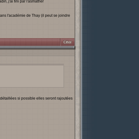
in, j'ai fini par l'asmather
ns l'académie de Thay (il peut se joindre
rties rassemblées (Torse, jambes, tête,
 golem déposer tout dans la station de
re pouvoir façonnage d'esprit (que l'on a
e arrivée a l'Académie, utiliser celui-ci
détaillées si possible elles seront rajoutées