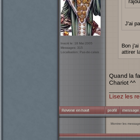
rajou
J'ai p
Inscrit le: 18 Mai 2005
Bon j'ai
Messages: 315
attirer 
Localisation: Pas-de-calais
Quand la fam
Chariot ^^
_________
Lisez les re
Montrer les messag