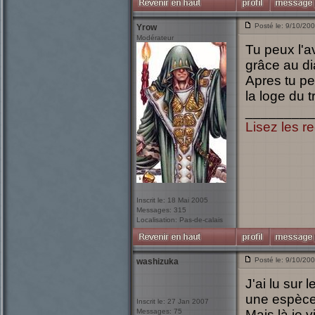
Posté le: 9/10/20
Yrow
Modérateur
Tu peux l'a
grâce au di
Apres tu p
la loge du t
_________
Lisez les re
Inscrit le: 18 Mai 2005
Messages: 315
Localisation: Pas-de-calais
Posté le: 9/10/20
washizuka
J'ai lu sur 
une espèce 
Inscrit le: 27 Jan 2007
Messages: 75
Mais là je vi