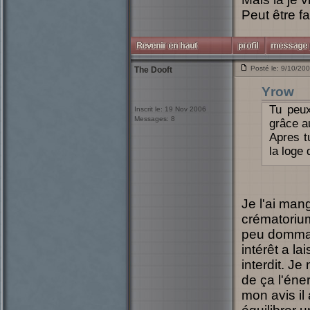
Peut être fa
Posté le: 9/10/20
The Dooft
Yrow
Tu peux
Inscrit le: 19 Nov 2006
Messages: 8
grâce a
Apres t
la loge 
Je l'ai ma
crématorium
peu dommage
intérêt a l
interdit. Je
de ça l'éne
mon avis il