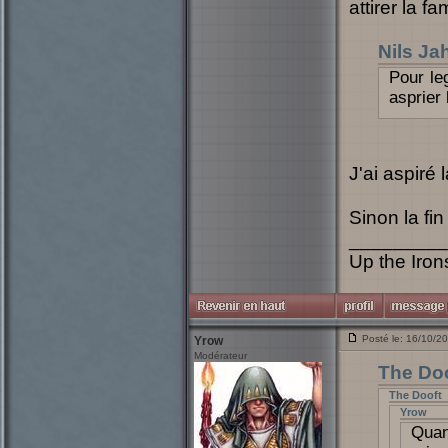
attirer la f
Nils Ja
Pour leg
asprier 
J'ai aspiré
Sinon la fin
_________
Up the Irons
Posté le: 16/10/2
Yrow
Modérateur
The Doo
The Dooft
Yrow
Quan