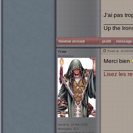
J'ai pas tr
_________
Up the Irons
Posté le: 11/10/2
Yrow
Modérateur
Merci bien
_________
Lisez les re
Inscrit le: 18 Mai 2005
Messages: 315
Localisation: Pas-de-calais