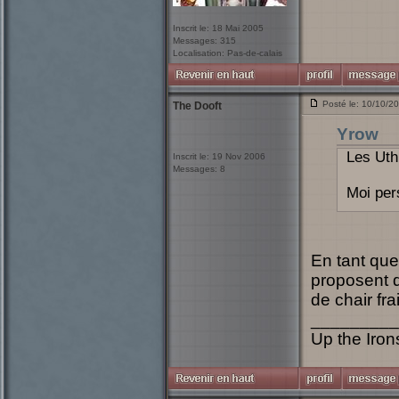
Inscrit le: 18 Mai 2005
Messages: 315
Localisation: Pas-de-calais
Posté le: 10/10/2
The Dooft
Yrow
Les Uth
Inscrit le: 19 Nov 2006
Messages: 8
Moi pers
En tant que
proposent 
de chair fra
_________
Up the Irons