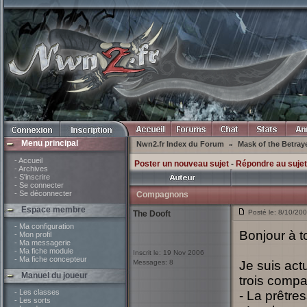
Menu principal
Nwn2.fr Index du Forum
Mask of the Betraye
»
- Accueil
Poster un nouveau sujet
-
Répondre au sujet
- Archives
- S'inscrire
- Se connecter
- Se déconnecter
Compagnons
Espace membre
Posté le: 8/10/2
The Dooft
- Ma configuration
Bonjour à t
- Mon profil
- Ma messagerie
- Ma fiche module
Inscrit le: 19 Nov 2006
- Ma fiche concepteur
Messages: 8
Je suis act
Manuel du joueur
trois comp
- Les classes
- La prêtre
- Les sorts