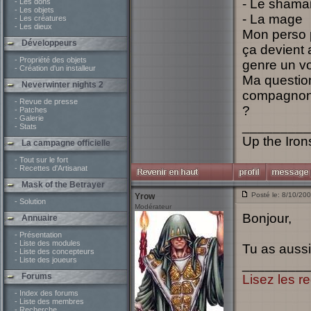
- Le shama
- Les dons
- Les objets
- La mage
- Les créatures
- Les dieux
Mon perso p
Développeurs
ça devient a
- Propriété des objets
genre un vo
- Création d'un installeur
Ma questio
Neverwinter nights 2
compagnon 
- Revue de presse
?
- Patches
- Galerie
_________
- Stats
Up the Irons
La campagne officielle
- Tout sur le fort
- Recettes d'Artisanat
Mask of the Betrayer
Posté le: 8/10/20
Yrow
- Solution
Modérateur
Bonjour,
Annuaire
- Présentation
- Liste des modules
Tu as aussi
- Liste des concepteurs
- Liste des joueurs
_________
Forums
Lisez les re
- Index des forums
- Liste des membres
- Recherche