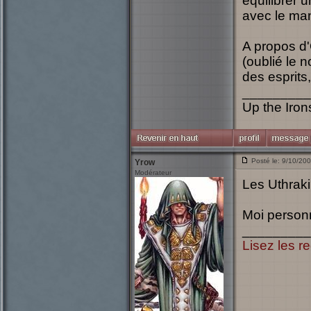
équilibrer 
avec le ma
A propos d'
(oublié le 
des esprits
_________
Up the Irons
Posté le: 9/10/20
Yrow
Modérateur
Les Uthrak
Moi personn
_________
Lisez les re