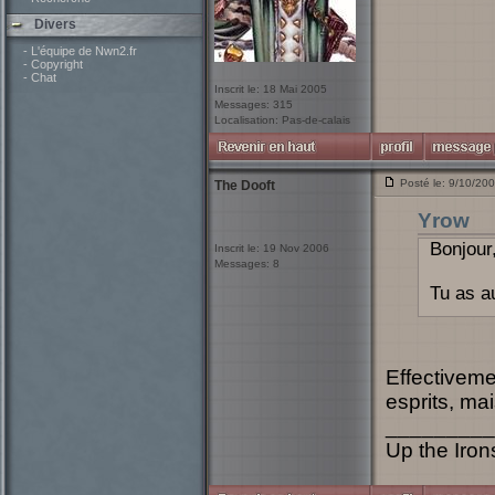
Divers
- L'équipe de Nwn2.fr
- Copyright
- Chat
Inscrit le: 18 Mai 2005
Messages: 315
Localisation: Pas-de-calais
Posté le: 9/10/20
The Dooft
Yrow
Bonjour
Inscrit le: 19 Nov 2006
Messages: 8
Tu as au
Effectiveme
esprits, ma
_________
Up the Irons