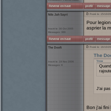
Posté le: 15/10/2
Nils Jah Sayri
Pour legion 
asprier la m
Inscrit le: 30 Oct 2005
Messages: 366
Posté le: 16/10/2
The Dooft
The Doo
Yrow
Inscrit le: 19 Nov 2006
Messages: 8
Quand
rajout
J'ai pas
Bon j'ai fini