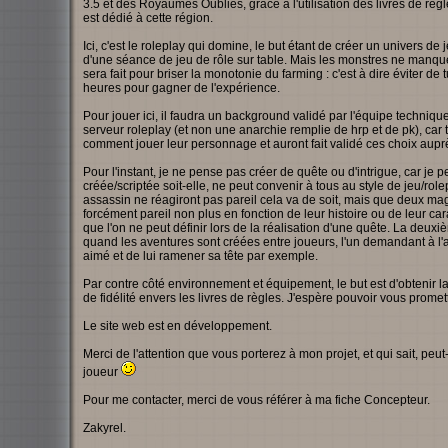
3.5 et des Royaumes Oubliés, gràce à l'utilisation des livres de rè
est dédié à cette région.
Ici, c'est le roleplay qui domine, le but étant de créer un univers de 
d'une séance de jeu de rôle sur table. Mais les monstres ne manqu
sera fait pour briser la monotonie du farming : c'est à dire éviter 
heures pour gagner de l'expérience.
Pour jouer ici, il faudra un background validé par l'équipe techniq
serveur roleplay (et non une anarchie remplie de hrp et de pk), car
comment jouer leur personnage et auront fait validé ces choix auprè
Pour l'instant, je ne pense pas créer de quête ou d'intrigue, car je 
créée/scriptée soit-elle, ne peut convenir à tous au style de jeu/rol
assassin ne réagiront pas pareil cela va de soit, mais que deux ma
forcément pareil non plus en fonction de leur histoire ou de leur cara
que l'on ne peut définir lors de la réalisation d'une quête. La deuxi
quand les aventures sont créées entre joueurs, l'un demandant à l'a
aimé et de lui ramener sa tête par exemple.
Par contre côté environnement et équipement, le but est d'obtenir 
de fidélité envers les livres de règles. J'espère pouvoir vous prome
Le site web est en développement.
Merci de l'attention que vous porterez à mon projet, et qui sait, peut
joueur
Pour me contacter, merci de vous référer à ma fiche Concepteur.
Zakyrel.