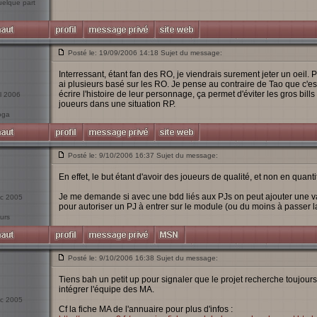
uelque part
Posté le: 19/09/2006 14:18 Sujet du message:
Interressant, étant fan des RO, je viendrais surement jeter un oeil. 
ai plusieurs basé sur les RO. Je pense au contraire de Tao que c'es
écrire l'histoire de leur personnage, ça permet d'éviter les gros bills
il 2006
joueurs dans une situation RP.
oga
Posté le: 9/10/2006 16:37 Sujet du message:
En effet, le but étant d'avoir des joueurs de qualité, et non en quanti
Je me demande si avec une bdd liés aux PJs on peut ajouter une va
éc 2005
pour autoriser un PJ à entrer sur le module (ou du moins à passer l
urs
Posté le: 9/10/2006 16:38 Sujet du message:
Tiens bah un petit up pour signaler que le projet recherche toujou
intégrer l'équipe des MA.
éc 2005
Cf la fiche MA de l'annuaire pour plus d'infos :