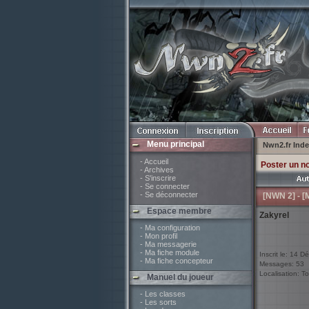
Menu principal
Nwn2.fr Ind
- Accueil
Poster un n
- Archives
- S'inscrire
- Se connecter
- Se déconnecter
[NWN 2] - [
Espace membre
Zakyrel
- Ma configuration
- Mon profil
- Ma messagerie
- Ma fiche module
Inscrit le: 14 D
- Ma fiche concepteur
Messages: 53
Localisation: To
Manuel du joueur
- Les classes
- Les sorts