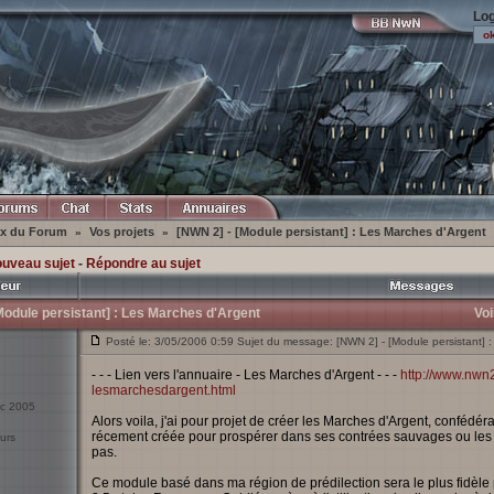
Log
ex du Forum
Vos projets
[NWN 2] - [Module persistant] : Les Marches d'Argent
»
»
ouveau sujet
-
Répondre au sujet
Module persistant] : Les Marches d'Argent
Voi
Posté le: 3/05/2006 0:59 Sujet du message: [NWN 2] - [Module persistant] 
- - - Lien vers l'annuaire - Les Marches d'Argent - - -
http://www.nwn2
lesmarchesdargent.html
éc 2005
Alors voila, j'ai pour projet de créer les Marches d'Argent, confédér
récement créée pour prospérer dans ses contrées sauvages ou les
urs
pas.
Ce module basé dans ma région de prédilection sera le plus fidèl