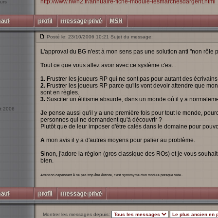
http://www.nwn2.fr/annuaire-fiche-module-lesmarchesdargent.html
urs
Posté le: 23/10/2006 10:21 Sujet du message:
L
'approval du BG n'est à mon sens pas une solution anti "non rôle p
T
out ce que vous allez avoir avec ce système c'est :
1.
Frustrer les joueurs RP qui ne sont pas pour autant des écrivains
2.
Frustrer les joueurs RP parce qu'ils vont devoir attendre que monsi
sont en règles.
3.
Susciter un élitisme absurde, dans un monde où il y a normalemen
ct 2006
J
e pense aussi qu'il y a une première fois pour tout le monde, pour
personnes qui ne demandent qu'à découvrir ?
Plutôt que de leur imposer d'être calés dans le domaine pour pouvoi
A
mon avis il y a d'autres moyens pour palier au problème.
S
inon, j'adore la région (gros classique des ROs) et je vous souha
bien.
A
ttention cependant à ne pas trop être élitiste, c'est synomyme d'un module presque vide..
Montrer les messages depuis: