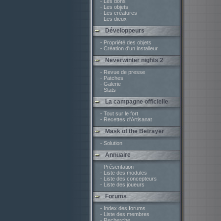
- Les dons
- Les objets
- Les créatures
- Les dieux
Développeurs
- Propriété des objets
- Création d'un installeur
Neverwinter nights 2
- Revue de presse
- Patches
- Galerie
- Stats
La campagne officielle
- Tout sur le fort
- Recettes d'Artisanat
Mask of the Betrayer
- Solution
Annuaire
- Présentation
- Liste des modules
- Liste des concepteurs
- Liste des joueurs
Forums
- Index des forums
- Liste des membres
- Recherche