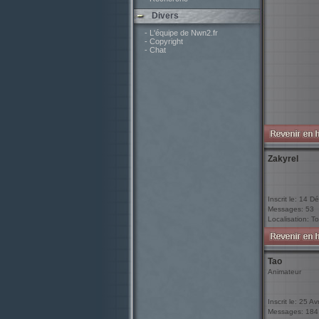
Divers
- L'équipe de Nwn2.fr
- Copyright
- Chat
Zakyrel
Inscrit le: 14 D
Messages: 53
Localisation: To
Tao
Animateur
Inscrit le: 25 A
Messages: 184