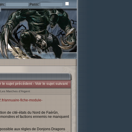
in:
Pass:
r le sujet précédent -
Voir le sujet suivant
: Les Marches d'Argent
.fr/annuaire-fiche-module-
ation de cité-états du Nord de Faérûn,
 monstres et factions ennemis ne manquent
e possible aux règles de Donjons Dragons