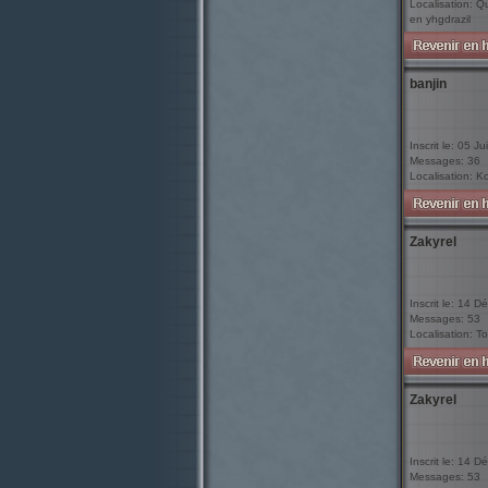
Localisation: Q
en yhgdrazil
banjin
Inscrit le: 05 Ju
Messages: 36
Localisation: K
Zakyrel
Inscrit le: 14 D
Messages: 53
Localisation: To
Zakyrel
Inscrit le: 14 D
Messages: 53