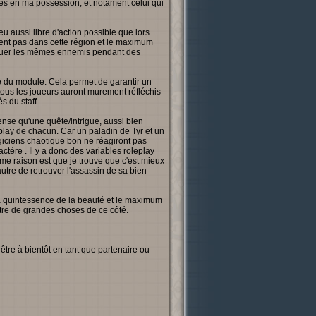
gles en ma possession, et notament celui qui
jeu aussi libre d'action possible que lors
ent pas dans cette région et le maximum
de tuer les mêmes ennemis pendant des
ue du module. Cela permet de garantir un
 tous les joueurs auront murement réfléchis
s du staff.
pense qu'une quête/intrigue, aussi bien
eplay de chacun. Car un paladin de Tyr et un
giciens chaotique bon ne réagiront pas
ctère . Il y a donc des variables roleplay
ème raison est que je trouve que c'est mieux
utre de retrouver l'assassin de sa bien-
la quintessence de la beauté et le maximum
ttre de grandes choses de ce côté.
-être à bientôt en tant que partenaire ou