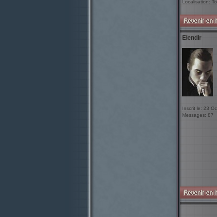
Localisation: To
Elendir
Inscrit le: 23 O
Messages: 87