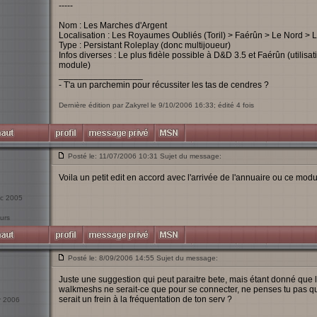
-----
Nom : Les Marches d'Argent
Localisation : Les Royaumes Oubliés (Toril) > Faérûn > Le Nord > 
Type : Persistant Roleplay (donc multijoueur)
Infos diverses : Le plus fidèle possible à D&D 3.5 et Faérûn (utilisati
module)
_________________
- T'a un parchemin pour récussiter les tas de cendres ?
Dernière édition par Zakyrel le 9/10/2006 16:33; édité 4 fois
Posté le: 11/07/2006 10:31 Sujet du message:
Voila un petit edit en accord avec l'arrivée de l'annuaire ou ce modul
éc 2005
urs
Posté le: 8/09/2006 14:55 Sujet du message:
Juste une suggestion qui peut paraitre bete, mais étant donné que l
walkmeshs ne serait-ce que pour se connecter, ne penses tu pas qu
serait un frein à la fréquentation de ton serv ?
vr 2006