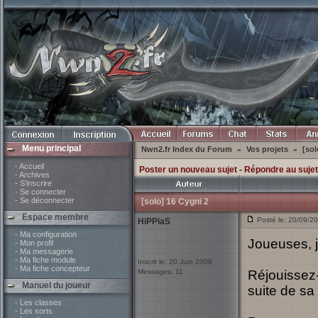
Menu principal
Nwn2.fr Index du Forum
Vos projets
[sol
»
»
- Accueil
Poster un nouveau sujet
-
Répondre au sujet
- Archives
- S'inscrire
- Se connecter
- Se déconnecter
[solo] 16 Cygni 2
Espace membre
Posté le: 20/09/2
HiPPiaS
- Ma configuration
Joueuses, 
- Mon profil
- Ma messagerie
- Ma fiche module
Inscrit le: 20 Juin 2009
- Ma fiche concepteur
Messages: 11
Réjouissez-
Manuel du joueur
suite de s
- Les classes
- Les sorts