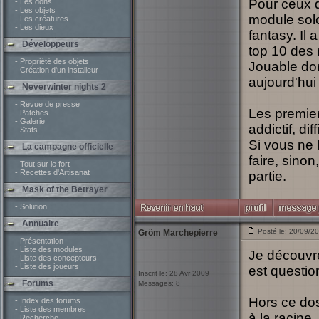
Pour ceux q
- Les dons
- Les objets
module solo
- Les créatures
- Les dieux
fantasy. Il
Développeurs
top 10 des 
- Propriété des objets
Jouable do
- Création d'un installeur
aujourd'hui
Neverwinter nights 2
- Revue de presse
Les premier
- Patches
- Galerie
addictif, dif
- Stats
Si vous ne 
La campagne officielle
faire, sino
- Tout sur le fort
- Recettes d'Artisanat
partie.
Mask of the Betrayer
- Solution
Annuaire
Posté le: 20/09/2
Gröm Marchepierre
- Présentation
- Liste des modules
Je découvre 
- Liste des concepteurs
- Liste des joueurs
est questio
Inscrit le: 28 Avr 2009
Forums
Messages: 8
Hors ce dos
- Index des forums
- Liste des membres
à la racine
- Recherche