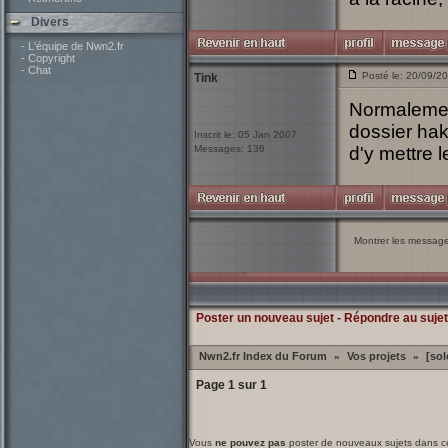
Divers
- L'équipe de Nwn2.fr
- Copyright
- Chat
Posté le: 20/09/2
Tink
Normalement
dossier hak 
Inscrit le: 05 Jan 2007
Messages: 136
d'y mettre l
Montrer les messag
Poster un nouveau sujet
-
Répondre au sujet
Nwn2.fr Index du Forum
Vos projets
[sol
»
»
Page
1
sur
1
Vous
ne pouvez pas
poster de nouveaux sujets dans c