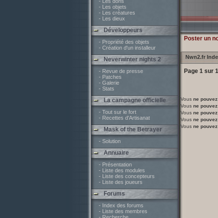
- Les dons
- Les objets
- Les créatures
- Les dieux
Développeurs
Poster un n
- Propriété des objets
- Création d'un installeur
Nwn2.fr Ind
Neverwinter nights 2
Page
1
sur
- Revue de presse
- Patches
- Galerie
- Stats
Vous
ne pouvez
La campagne officielle
Vous
ne pouvez
- Tout sur le fort
Vous
ne pouvez
- Recettes d'Artisanat
Vous
ne pouvez
Vous
ne pouvez
Mask of the Betrayer
- Solution
Annuaire
- Présentation
- Liste des modules
- Liste des concepteurs
- Liste des joueurs
Forums
- Index des forums
- Liste des membres
- Recherche