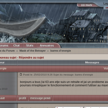
Log
ex du Forum
Mask of the Betrayer
barres d'energie
»
»
ouveau sujet
-
Répondre au sujet
ergie
Voi
Posté le: 25/02/2010 9:26 Sujet du message: barres d'energie
bonjours a tous j'ai 63 ans etje suis un retraite et jai un probleme 
pourrais m'expliquer le fonctionnement et comment l'utilser au m
év 2010