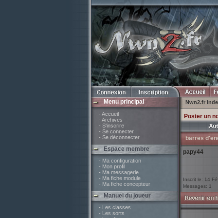
Menu principal
Nwn2.fr Ind
- Accueil
Poster un n
- Archives
- S'inscrire
- Se connecter
- Se déconnecter
barres d'en
Espace membre
papy44
- Ma configuration
- Mon profil
- Ma messagerie
- Ma fiche module
Inscrit le: 14 F
- Ma fiche concepteur
Messages: 1
Manuel du joueur
- Les classes
- Les sorts