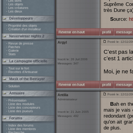
- Les dons
Suprême Comm
- Les objets
- Les créatures
très Dune ça
- Les dieux
Développeurs
Source:
h
- Propriété des objets
- Création d'un installeur
Neverwinter nights 2
Posté le: 12/11/2
Argyl
- Revue de presse
- Patches
- Galerie
C'est pas la
- Stats
c'est 1 artic
Inscrit le: 26 Juil 2006
La campagne officielle
Messages: 347
- Tout sur le fort
Moi, je ne 
- Recettes d'Artisanat
Mask of the Betrayer
- Solution
Annuaire
Posté le: 12/11/2
Antilia
Administrateur
- Présentation
Bah en théorie une tous les trimestres je présume (enfin c'est pas une news
- Liste des modules
- Liste des concepteurs
mais je vais
- Liste des joueurs
Inscrit le: 21 Juin 2005
redondant (p
Messages: 492
Forums
qu'on ait gra
- Index des forums
de plus.
- Liste des membres
- Recherche