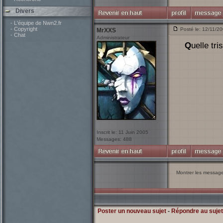
Divers
- L'équipe de Nwn2.fr
- Copyright
Posté le: 12/11/2
MrXXS
- Chat
Administrateur
Quelle tr
Inscrit le: 11 Juin 2005
Messages: 488
Montrer les messag
Poster un nouveau sujet
-
Répondre au sujet