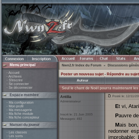
Menu principal
Nwn2.fr Index du Forum
Discussions génér
»
- Accueil
Poster un nouveau sujet
-
Répondre au sujet
- Archives
- S'inscrire
- Se connecter
- Se déconnecter
Seul le chant de Noël pourra maintenant les 
Espace membre
Posté le: 12/11/20
Antilia
Administrateur
- Ma configuration
Et vi, Ata
- Mon profil
- Ma messagerie
- Ma fiche module
Inscrit le: 21 Juin 2005
Pauvre d
- Ma fiche concepteur
Messages: 492
Mais bon, peut être que le chant de Noël de MrXXS va permettre de leurs
Manuel du joueur
redonner espo
- Les classes
- Les sorts
improbable: 