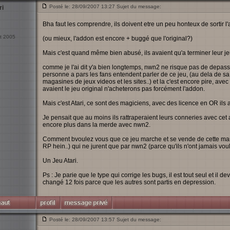
Posté le: 28/09/2007 13:27 Sujet du message:
ri
Bha faut les comprendre, ils doivent etre un peu honteux de sortir 
ct 2005
(ou mieux, l'addon est encore + buggé que l'original?)
Mais c'est quand même bien abusé, ils avaient qu'a terminer leur jeu 
comme je l'ai dit y'a bien longtemps, nwn2 ne risque pas de depass
personne a pars les fans entendent parler de ce jeu, (au dela de sa 
magasines de jeux videos et les sites..) et la c'est encore pire, av
avaient le jeu original n'acheterons pas forcément l'addon.
Mais c'est Atari, ce sont des magiciens, avec des licence en OR ils ar
Je pensait que au moins ils rattraperaient leurs conneries avec cet
encore plus dans la merde avec nwn2.
Comment bvoulez vous que ce jeu marche et se vende de cette man
RP hein..) qui ne jurent que par nwn2 (parce qu'ils n'ont jamais vou
Un Jeu Atari.
Ps : Je parie que le type qui corrige les bugs, il est tout seul et il d
changé 12 fois parce que les autres sont partis en depression.
Posté le: 28/09/2007 13:57 Sujet du message: