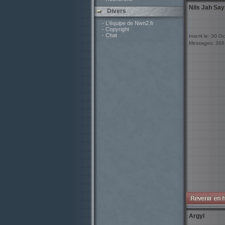
Nils Jah Say
Divers
- L'équipe de Nwn2.fr
- Copyright
- Chat
Inscrit le: 30 O
Messages: 366
Argyl