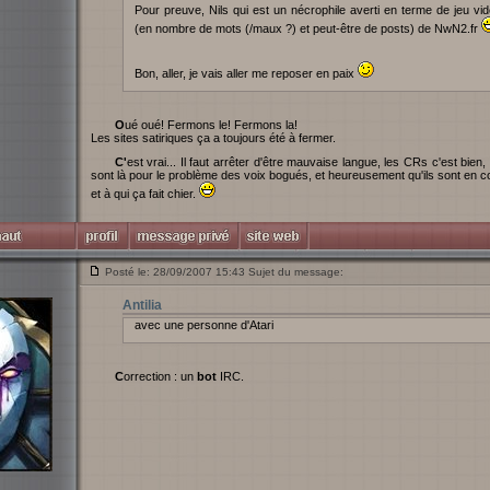
Pour preuve, Nils qui est un nécrophile averti en terme de jeu vid
(en nombre de mots (/maux ?) et peut-être de posts) de NwN2.fr
Bon, aller, je vais aller me reposer en paix
Oué oué! Fermons le! Fermons la!
Les sites satiriques ça a toujours été à fermer.
C'est vrai... Il faut arrêter d'être mauvaise langue, les CRs c'est bien, c'est utile. D'ailleurs heureusement que les CRs
sont là pour le problème des voix bogués, et heureusement qu'ils sont en c
et à qui ça fait chier.
Posté le: 28/09/2007 15:43 Sujet du message:
Antilia
avec une personne d'Atari
Correction : un
bot
IRC.