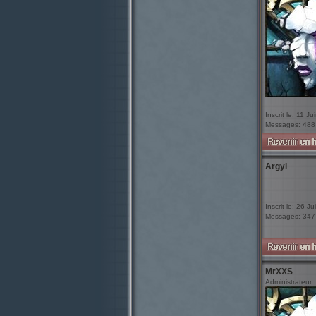
Inscrit le: 11 J
Messages: 488
Argyl
Inscrit le: 26 Ju
Messages: 347
MrXXS
Administrateur