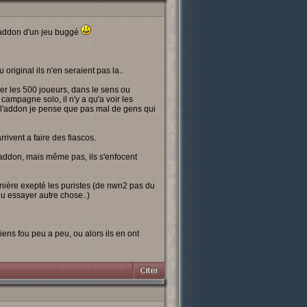
l'addon d'un jeu buggé
original ils n'en seraient pas la..
er les 500 joueurs, dans le sens ou
campagne solo, il n'y a qu'a voir les
ec l'addon je pense que pas mal de gens qui
rivent a faire des fiascos.
 addon, mais même pas, ils s'enfocent
ière exepté les puristes (de nwn2 pas du
lu essayer autre chose..)
eviens fou peu a peu, ou alors ils en ont