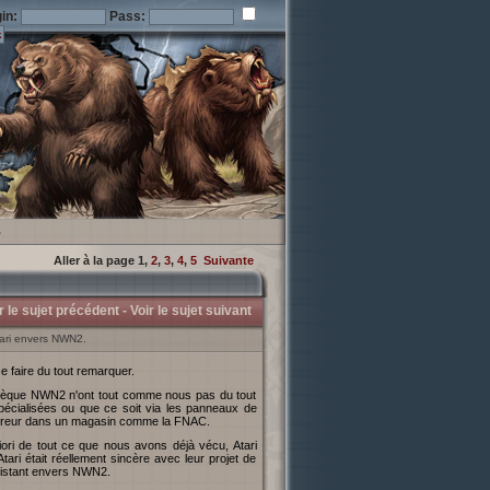
in:
Pass:
.
Aller à la page
1
,
2
,
3
,
4
,
5
Suivante
r le sujet précédent -
Voir le sujet suivant
tari envers NWN2.
e faire du tout remarquer.
spécialisées ou que ce soit via les panneaux de
ar erreur dans un magasin comme la FNAC.
Atari était réellement sincère avec leur projet de
existant envers NWN2.