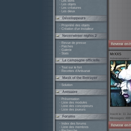
- Les dons
- Les objets
- Les créatures
- Les dieux
Développeurs
- Propriété des objets
- Création d'un installeur
Neverwinter nights 2
- Revue de presse
- Patches
- Galerie
- Stats
MrXXS
Administrateur
La campagne officielle
- Tout sur le fort
- Recettes d'Artisanat
Mask of the Betrayer
- Solution
Annuaire
- Présentation
- Liste des modules
- Liste des concepteurs
- Liste des joueurs
Inscrit le: 11 J
Forums
Messages: 488
- Index des forums
- Liste des membres
- Recherche