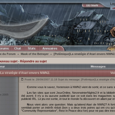
Log
ex du Forum
Mask of the Betrayer
[Polémique]La stratégie d'Atari envers NWN2
»
»
ouveau sujet
-
Répondre au sujet
La stratégie d'Atari envers NWN2.
Voi
Posté le: 28/09/2007 11:18 Sujet du message: [Polémique]La stratégie d'A
Comme vous le savez, l'extension à NWN2 vient de sortir, et ce sans s
Les fan sites que sont JeuxOnline, NeverwinterNights2.fr et la bibliothèque NWN2 n'ont tout comme nous pas du tout
uin 2005
été averti. Il n'y a eu aucune publicité que ce soit dans les magazines 
publicité IRL. Le jeu est sortie, et tout le monde l'a découvert en allant p
Nous vient alors une question: Mais qu'attend Atari de NWN2? A fortiori de tout ce que nous avons déjà vécu, Atari
semblait porter un intérêt réduit (bon y a deux trois poires qui ont cru qu'
"Community Representative", Rest In Peace dira t'on) pour ne pas dire in