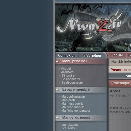
Menu principal
Nwn2.fr Ind
- Accueil
Poster un n
- Archives
- S'inscrire
- Se connecter
- Se déconnecter
[Polémique]
Espace membre
Antilia
Administrateur
- Ma configuration
- Mon profil
- Ma messagerie
- Ma fiche module
Inscrit le: 21 J
- Ma fiche concepteur
Messages: 492
Manuel du joueur
- Les classes
- Les sorts