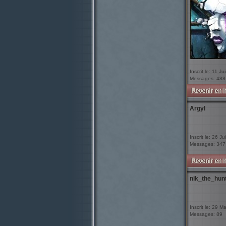
Inscrit le: 11 J
Messages: 488
Argyl
Inscrit le: 26 Ju
Messages: 347
nik_the_hun
Inscrit le: 29 M
Messages: 89