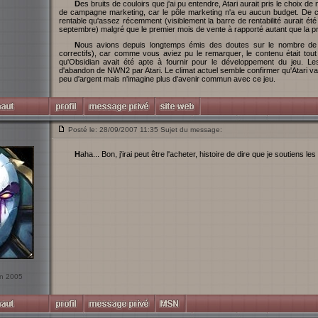
Des bruits de couloirs que j'ai pu entendre, Atari aurait pris le choix de ne plus débourser 1€ dans NWN2. Il n'y a pas eu
de campagne marketing, car le pôle marketing n'a eu aucun budget. De c
rentable qu'assez récemment (visiblement la barre de rentabilité aurait été
septembre) malgré que le premier mois de vente à rapporté autant que la
Nous avions depuis longtemps émis des doutes sur le nombre de personnes payés pour le support du jeu (les
correctifs), car comme vous aviez pu le remarquer, le contenu était tou
qu'Obsidian avait été apte à fournir pour le développement du jeu. Les
d'abandon de NWN2 par Atari. Le climat actuel semble confirmer qu'Atari v
peu d'argent mais n'imagine plus d'avenir commun avec ce jeu.
Posté le: 28/09/2007 11:35 Sujet du message:
Haha... Bon, j'irai peut être l'acheter, histoire de dire que je soutiens l
uin 2005