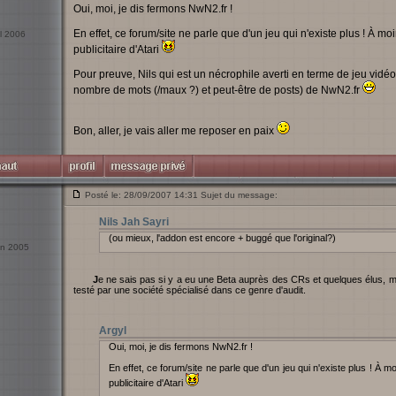
Oui, moi, je dis fermons NwN2.fr !
En effet, ce forum/site ne parle que d'un jeu qui n'existe plus ! À m
il 2006
publicitaire d'Atari
Pour preuve, Nils qui est un nécrophile averti en terme de jeu vidéo
nombre de mots (/maux ?) et peut-être de posts) de NwN2.fr
Bon, aller, je vais aller me reposer en paix
Posté le: 28/09/2007 14:31 Sujet du message:
Nils Jah Sayri
(ou mieux, l'addon est encore + buggé que l'original?)
uin 2005
Je ne sais pas si y a eu une Beta auprès des CRs et quelques élus, mais j'ai des doutes quand au fait que MotB ait été
testé par une société spécialisé dans ce genre d'audit.
Argyl
Oui, moi, je dis fermons NwN2.fr !
En effet, ce forum/site ne parle que d'un jeu qui n'existe plus ! À 
publicitaire d'Atari