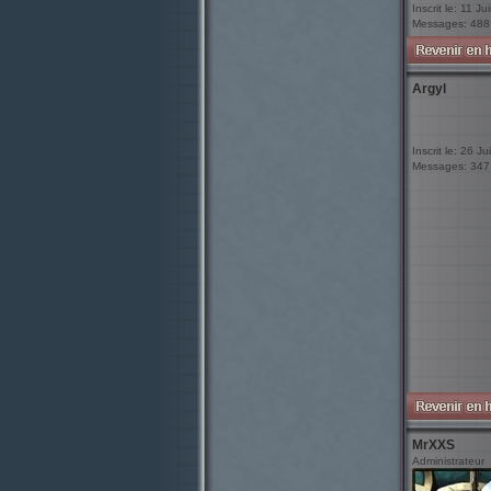
Inscrit le: 11 J
Messages: 488
Argyl
Inscrit le: 26 Ju
Messages: 347
MrXXS
Administrateur