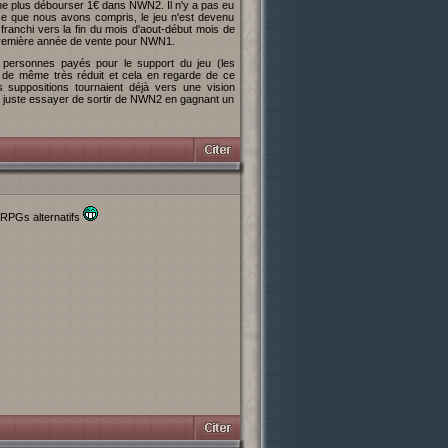
e que nous avons compris, le jeu n'est devenu
 franchi vers la fin du mois d'aout-début mois de
 première année de vente pour NWN1.
t de même très réduit et cela en regarde de ce
 suppositions tournaient déjà vers une vision
a juste essayer de sortir de NWN2 en gagnant un
es RPGs alternatifs