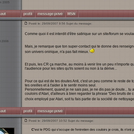
uin 2005
Posté le: 29/09/2007 9:56 Sujet du message:
Comme quoi il est interdit d'être satirique sur un site/forum se voula
il 2006
Mais, je remarque que ton super-contact qui te donne des renseignem
son univers onirique, n'a pas fait mieux.
Et puis, les CR ça marche, au moins à venir lire un peu n'importe qu
l'audience pour les sites qu'ils soient ou non à la dérive...
Pour ce qui est de tes doutes Anti, c'est un peu comme le reste de ton
tes oreilles et à t'aider à te sentir moins seul.
Personnellement, quand je ne sais pas, je ne dis pas je doute... tu 
couloirs d'Atari, d'ailleurs à bien regarder ta phrase "Des bruits de c
choix employé par Atari, soit tu fais partie de la société de nettoya
Posté le: 29/09/2007 10:52 Sujet du message:
C'est le PDG qui s'occupe de l'entretien des couloirs je crois, ils n'on