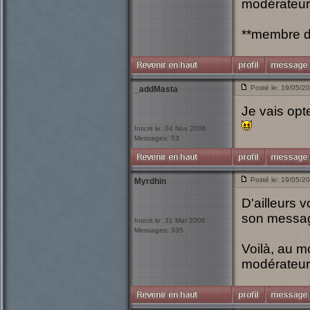
modérateur 
**membre du
Posté le: 19/05/2
_addMasta
Je vais opte
Inscrit le: 04 Nov 2006
Messages: 53
Posté le: 19/05/2
Myrdhin
D'ailleurs 
son messa
Inscrit le: 31 Mar 2006
Messages: 335
Voilà, au m
modérateurs