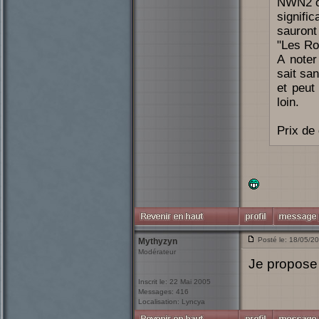
NWN2 où
signifi
sauront
"Les Ro
A noter
sait san
et peut
loin.
Prix de 
Posté le: 18/05/2
Mythyzyn
Modérateur
Je propose
Inscrit le: 22 Mai 2005
Messages: 416
Localisation: Lyncya