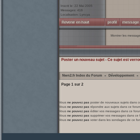
Inscrit le: 22 Mai 2005
Messages: 416
Localisation: Lyncya
Montrer les messag
Poster un nouveau sujet
-
Ce sujet est verro
Nwn2.fr Index du Forum
Développement
»
»
Page
1
sur
2
Vous
ne pouvez pas
poster de nouveaux sujets dans c
Vous
ne pouvez pas
répondre aux sujets dans ce foru
Vous
ne pouvez pas
éditer vos messages dans ce foru
Vous
ne pouvez pas
supprimer vos messages dans ce 
Vous
ne pouvez pas
voter dans les sondages de ce fo