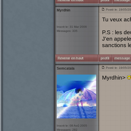
Posté le: 19/05/2
Myrdhin
Tu veux ac
Inscrit le: 31 Mar 2006
Messages: 335
P.S : les d
J'en appele
sanctions le
Posté le: 19/05/2
Semcatala
Myrdhin>
Inscrit le: 08 Aoû 2005
Messages: 282