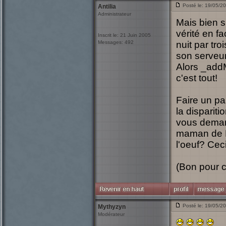
Posté le: 19/05/2
Antilia
Administrateur
Mais bien s
vérité en fa
Inscrit le: 21 Juin 2005
Messages: 492
nuit par tr
son serveur
Alors _addM
c'est tout!
Faire un pa
la dispariti
vous demand
maman de My
l'oeuf? Cec
(Bon pour c
Posté le: 19/05/2
Mythyzyn
Modérateur