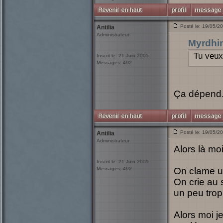
Posté le: 19/05/2
Antilia
Administrateur
Myrdhi
Tu veux
Inscrit le: 21 Juin 2005
Messages: 492
Ça dépend..
Posté le: 19/05/2
Antilia
Administrateur
Alors là moi
Inscrit le: 21 Juin 2005
Messages: 492
On clame un
On crie au
un peu trop
Alors moi j