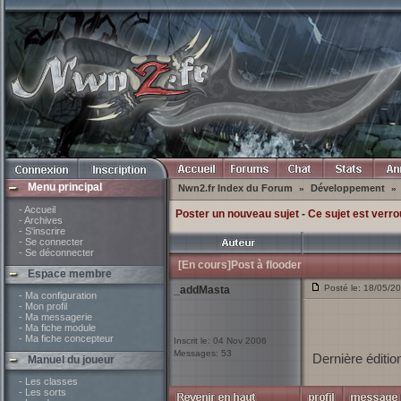
Menu principal
Nwn2.fr Index du Forum
Développement
»
»
- Accueil
Poster un nouveau sujet
-
Ce sujet est verro
- Archives
- S'inscrire
- Se connecter
- Se déconnecter
[En cours]Post à flooder
Espace membre
Posté le: 18/05/2
_addMasta
- Ma configuration
- Mon profil
- Ma messagerie
- Ma fiche module
- Ma fiche concepteur
Inscrit le: 04 Nov 2006
Messages: 53
Dernière éditio
Manuel du joueur
- Les classes
- Les sorts