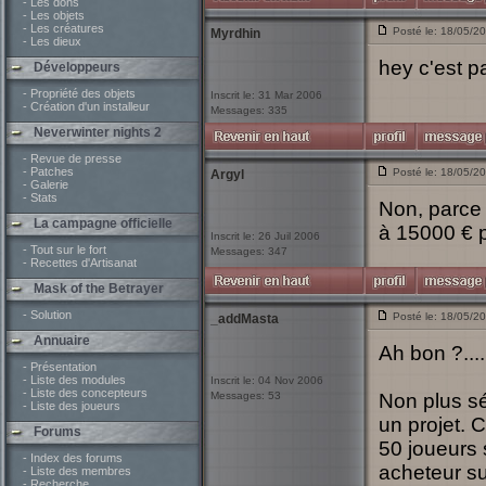
- Les dons
- Les objets
- Les créatures
Posté le: 18/05/2
Myrdhin
- Les dieux
hey c'est p
Développeurs
- Propriété des objets
Inscrit le: 31 Mar 2006
- Création d'un installeur
Messages: 335
Neverwinter nights 2
- Revue de presse
- Patches
Posté le: 18/05/2
Argyl
- Galerie
- Stats
Non, parce 
La campagne officielle
à 15000 € p
Inscrit le: 26 Juil 2006
- Tout sur le fort
Messages: 347
- Recettes d'Artisanat
Mask of the Betrayer
- Solution
Posté le: 18/05/2
_addMasta
Annuaire
Ah bon ?...
- Présentation
- Liste des modules
Inscrit le: 04 Nov 2006
- Liste des concepteurs
Messages: 53
Non plus sé
- Liste des joueurs
un projet. 
Forums
50 joueurs 
- Index des forums
acheteur su
- Liste des membres
- Recherche