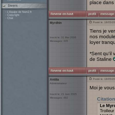
place dans 
Divers
- L'équipe de Nwn2.fr
- Copyright
- Chat
Posté le: 18/05/2
Myrdhin
Tiens je ve
nos module
Inscrit le: 31 Mar 2006
Messages: 335
loyer tranq
*Sent qu'il
de Staline
Posté le: 18/05/2
Antilia
Administrateur
Moi je vous 
Inscrit le: 21 Juin 2005
Messages: 492
Citatio
Le Myr
Trolleu