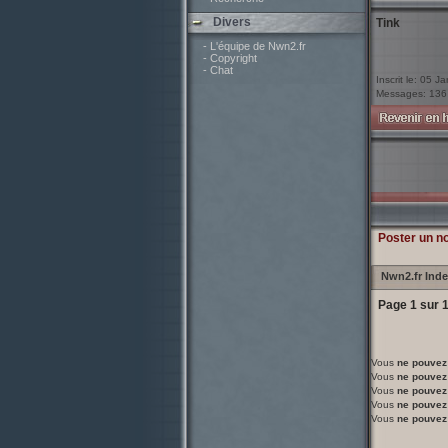
Divers
Tink
- L'équipe de Nwn2.fr
- Copyright
- Chat
Inscrit le: 05 J
Messages: 136
Poster un n
Nwn2.fr Ind
Page
1
sur
Vous
ne pouvez
Vous
ne pouvez
Vous
ne pouvez
Vous
ne pouvez
Vous
ne pouvez