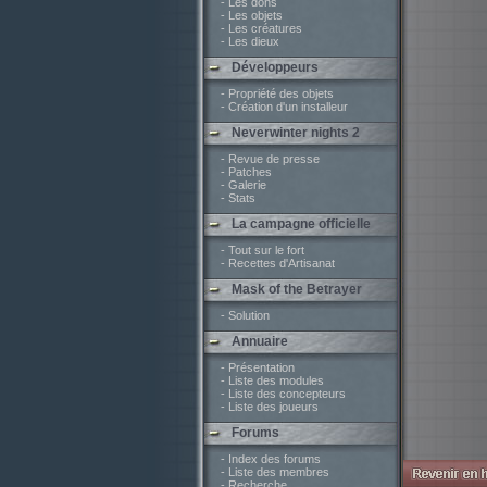
- Les dons
- Les objets
- Les créatures
- Les dieux
Développeurs
- Propriété des objets
- Création d'un installeur
Neverwinter nights 2
- Revue de presse
- Patches
- Galerie
- Stats
La campagne officielle
- Tout sur le fort
- Recettes d'Artisanat
Mask of the Betrayer
- Solution
Annuaire
- Présentation
- Liste des modules
- Liste des concepteurs
- Liste des joueurs
Forums
- Index des forums
- Liste des membres
- Recherche