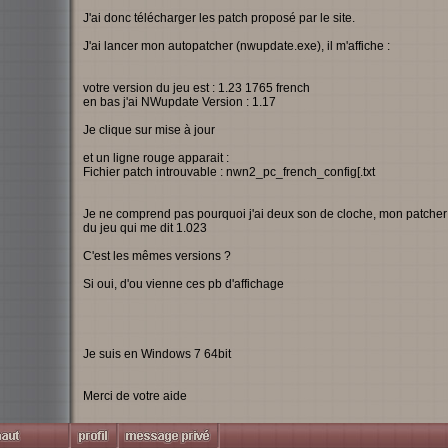
J'ai donc télécharger les patch proposé par le site.
J'ai lancer mon autopatcher (nwupdate.exe), il m'affiche :
votre version du jeu est : 1.23 1765 french
en bas j'ai NWupdate Version : 1.17
Je clique sur mise à jour
et un ligne rouge apparait :
Fichier patch introuvable : nwn2_pc_french_config[.txt
Je ne comprend pas pourquoi j'ai deux son de cloche, mon patcher qu
du jeu qui me dit 1.023
C'est les mêmes versions ?
Si oui, d'ou vienne ces pb d'affichage
Je suis en Windows 7 64bit
Merci de votre aide