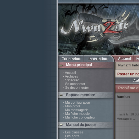
Menu principal
Nwn2.fr Ind
- Accueil
Poster un n
- Archives
- S'inscrire
- Se connecter
- Se déconnecter
Problème d'
Espace membre
humlun
- Ma configuration
- Mon profil
- Ma messagerie
- Ma fiche module
Inscrit le: 18 Ju
- Ma fiche concepteur
Messages: 1
Manuel du joueur
- Les classes
- Les sorts