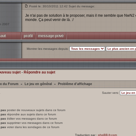
Posté le: 30/10/2011 12:42 Sujet du message:
Je n'ai pas de solution à te proposer, mais il me semble que NwN2 
monde. Ça peut venir de là. :/
an 2007
Montrer les messages depuis:
ouveau sujet
-
Répondre au sujet
ex du Forum
Le jeu en général
Problème d'affichage
»
»
1
Sauter vers:
 pas
poster de nouveaux sujets dans ce forum
 pas
répondre aux sujets dans ce forum
 pas
éditer vos messages dans ce forum
 pas
supprimer vos messages dans ce forum
 pas
voter dans les sondages de ce forum
Traduction par :
phpBB-fr.com