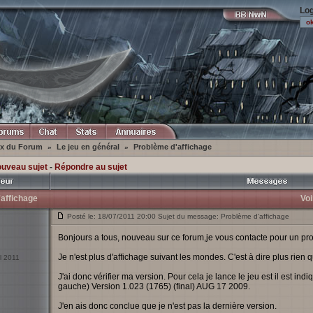
Log
ex du Forum
Le jeu en général
Problème d'affichage
»
»
ouveau sujet
-
Répondre au sujet
affichage
Voi
Posté le: 18/07/2011 20:00 Sujet du message: Problème d'affichage
Bonjours a tous, nouveau sur ce forum,je vous contacte pour un pro
Je n'est plus d'affichage suivant les mondes. C'est à dire plus rien
il 2011
J'ai donc vérifier ma version. Pour cela je lance le jeu est il est ind
gauche) Version 1.023 (1765) (final) AUG 17 2009.
J'en ais donc conclue que je n'est pas la dernière version.