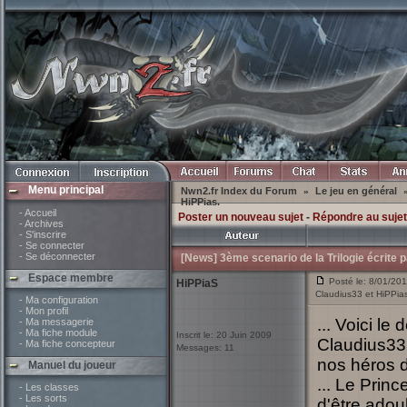
Menu principal
Nwn2.fr Index du Forum
Le jeu en général
»
HiPPias.
- Accueil
Poster un nouveau sujet
-
Répondre au sujet
- Archives
- S'inscrire
- Se connecter
- Se déconnecter
[News] 3ème scenario de la Trilogie écrite 
Espace membre
Posté le: 8/01/201
HiPPiaS
Claudius33 et HiPPias
- Ma configuration
- Mon profil
... Voici le
- Ma messagerie
- Ma fiche module
Inscrit le: 20 Juin 2009
Claudius33 
- Ma fiche concepteur
Messages: 11
nos héros
Manuel du joueur
... Le Princ
- Les classes
- Les sorts
d'être adou