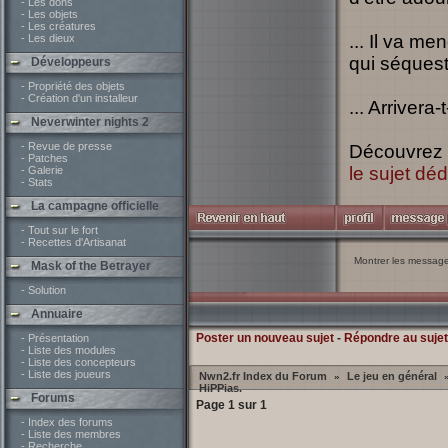
- Les dons
- Les objets
- Les créatures
... Il va me
- Les dieux
qui séquest
Développeurs
- Propriété des objets
- Création d'un installeur
... Arrivera
Neverwinter nights 2
- Revue de presse
Découvrez l
- Patches
le sujet déd
- Galerie
- Stats
La campagne officielle
- Tout sur le fort
- Recettes d'Artisanat
Montrer les messag
Mask of the Betrayer
- Solution
Annuaire
Poster un nouveau sujet
-
Répondre au sujet
- Présentation
- Liste des modules
- Liste des concepteurs
- Liste des joueurs
Nwn2.fr Index du Forum
Le jeu en général
»
HiPPias.
Forums
Page
1
sur
1
- Index des forums
- Liste des membres
- Recherche