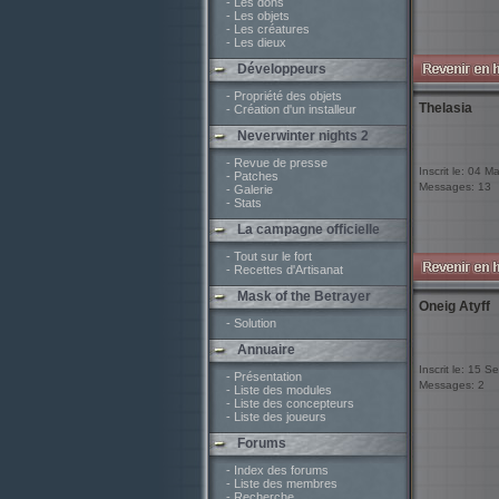
- Les dons
- Les objets
- Les créatures
- Les dieux
Développeurs
- Propriété des objets
Thelasia
- Création d'un installeur
Neverwinter nights 2
- Revue de presse
Inscrit le: 04 M
- Patches
Messages: 13
- Galerie
- Stats
La campagne officielle
- Tout sur le fort
- Recettes d'Artisanat
Mask of the Betrayer
Oneig Atyff
- Solution
Annuaire
Inscrit le: 15 
- Présentation
Messages: 2
- Liste des modules
- Liste des concepteurs
- Liste des joueurs
Forums
- Index des forums
- Liste des membres
- Recherche