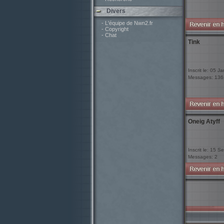
Divers
- L'équipe de Nwn2.fr
- Copyright
- Chat
Tink
Inscrit le: 05 J
Messages: 136
Oneig Atyff
Inscrit le: 15 
Messages: 2