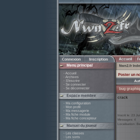
Menu principal
Nwn2.fr Ind
- Accueil
Poster un n
- Archives
- S'inscrire
- Se connecter
- Se déconnecter
bug graphi
Espace membre
crack
- Ma configuration
- Mon profil
- Ma messagerie
- Ma fiche module
Inscrit le: 23 Ju
- Ma fiche concepteur
Messages: 4
Localisation: B
Manuel du joueur
- Les classes
- Les sorts