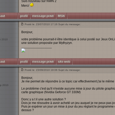
Suis nouveau sur NWN 2
Merci
Posté le: 23/07/2010 17:16 Sujet du message:
Bonjour,
votre problème pourrait-il être identique à celui posté sur Jeux OnL
ai 2010
une solution proposée par Mythyzyn.
_________________
Posté le: 15/09/2010 19:06 Sujet du message:
Bonjour,
Je me permet de répondre à ce topic car effectivement j'ai le même 
Sep 2010
Le problème c'est qu'il n'existe aucune mise à jour du pilote gra
carte graphique (Nvidia Geforce GT 330M)
Donc y a t il une autre solution ?
Dois je me résoudre à avoir acheté un jeu auquel je ne peux pas jo
Puis je espérer un jour un mise à jour du jeu réglant le programme 
dessus ?