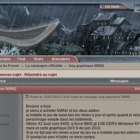
Log
ex du Forum
La campagne officielle
bug graphique NWN2
»
»
ouveau sujet
-
Répondre au sujet
que NWN2
Voi
Posté le: 23/07/2010 13:43 Sujet du message: bug graphique NWN2
Bonjour a tous
je viens d acheter NWN2 et les deux addon.
ai installe le jeu de base,fais les mises a jour et après quand je rel
il 2010
personnage exepte dans les batiments.
Athlon X2 dual core 6400- g force 9800 gt 1GB DDR3-Windows XP S
elgique
mere et carte graphique.DirX 9 de juin 2010.
Si je ne fait pas les mises a jour du jeu ou n installe pas les addon
Si quelqu'un peu m'aider ce serai sympa.