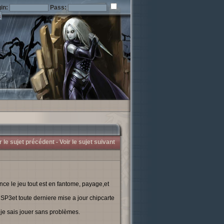
in:
Pass:
r le sujet précédent -
Voir le sujet suivant
ance le jeu tout est en fantome, payage,et
P3et toute derniere mise a jour chipcarte
s je sais jouer sans problèmes.