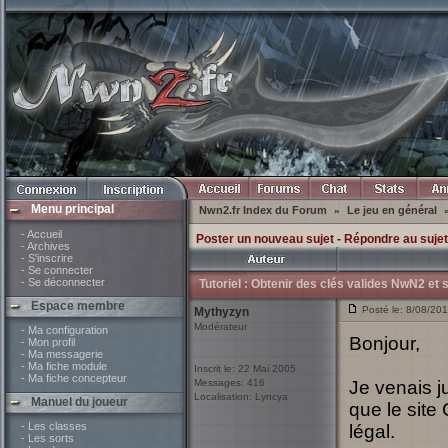
Menu principal
Nwn2.fr Index du Forum
Le jeu en général
»
- Accueil
Poster un nouveau sujet
-
Répondre au sujet
- Archives
- S'inscrire
- Se connecter
- Se déconnecter
Tutoriel : Obtenir des clés valides NwN2 et
Espace membre
Posté le: 8/08/201
Mythyzyn
Modérateur
- Ma configuration
Bonjour,
- Mon profil
- Ma messagerie
- Ma fiche module
Inscrit le: 22 Mai 2005
- Ma fiche concepteur
Messages: 416
Je venais j
Localisation: Lyncya
Manuel du joueur
que le site
- Les classes
légal.
- Les sorts