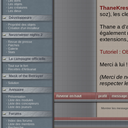
- Les dons
- Les objets
ThaneKres
- Les créatures
- Les dieux
soz), les c
Développeurs
- Propriété des objets
Thane a d'a
- Création d'un installeur
également ré
Neverwinter nights 2
extensions,
- Revue de presse
- Patches
- Galerie
Tutoriel : 
- Stats
La campagne officielle
Merci à lui !
- Tout sur le fort
- Recettes d'Artisanat
Mask of the Betrayer
(Merci de ne
respecter l
- Solution
Annuaire
- Présentation
- Liste des modules
- Liste des concepteurs
- Liste des joueurs
Montrer les messag
Forums
- Index des forums
- Liste des membres
- Recherche