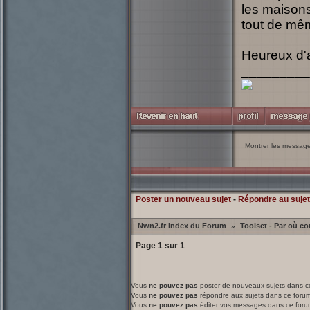
les maisons
tout de mê
Heureux d'
_________
Montrer les messag
Poster un nouveau sujet
-
Répondre au sujet
Nwn2.fr Index du Forum
Toolset - Par où 
»
Page
1
sur
1
Vous
ne pouvez pas
poster de nouveaux sujets dans c
Vous
ne pouvez pas
répondre aux sujets dans ce foru
Vous
ne pouvez pas
éditer vos messages dans ce foru