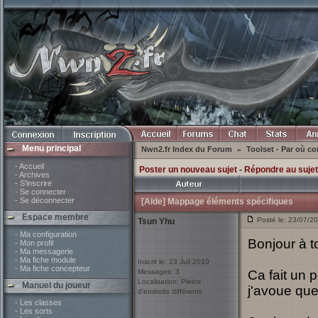
Menu principal
Nwn2.fr Index du Forum
Toolset - Par où 
»
- Accueil
Poster un nouveau sujet
-
Répondre au sujet
- Archives
- S'inscrire
- Se connecter
- Se déconnecter
[Aide] Mappage éléments spécifiques
Espace membre
Posté le: 23/07/2
Tsun Yhu
- Ma configuration
Bonjour à t
- Mon profil
- Ma messagerie
- Ma fiche module
Inscrit le: 23 Juil 2010
- Ma fiche concepteur
Messages: 3
Ca fait un 
Localisation: Pleins
Manuel du joueur
j'avoue qu
d'endroits différents
- Les classes
- Les sorts