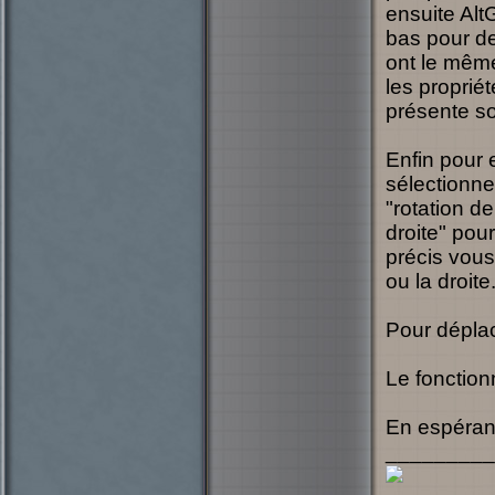
ensuite Alt
bas pour d
ont le même
les propriét
présente so
Enfin pour 
sélectionne
"rotation d
droite" pour
précis vous
ou la droite
Pour déplac
Le fonction
En espérant
_________