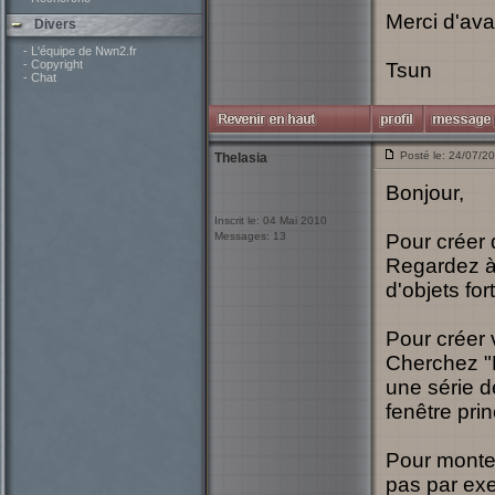
Merci d'av
Divers
- L'équipe de Nwn2.fr
- Copyright
Tsun
- Chat
Posté le: 24/07/2
Thelasia
Bonjour,
Inscrit le: 04 Mai 2010
Messages: 13
Pour créer 
Regardez à 
d'objets for
Pour créer 
Cherchez "P
une série de
fenêtre pri
Pour monter
pas par exe