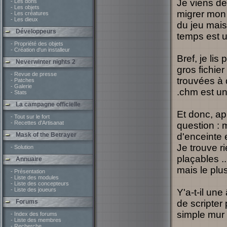
Je viens de
- Les dons
- Les objets
migrer mon 
- Les créatures
- Les dieux
du jeu mais 
Développeurs
temps est 
- Propriété des objets
- Création d'un installeur
Bref, je lis
Neverwinter nights 2
gros fichier
- Revue de presse
trouvées à 
- Patches
- Galerie
.chm est un
- Stats
La campagne officielle
Et donc, apr
- Tout sur le fort
- Recettes d'Artisanat
question : 
Mask of the Betrayer
d'enceinte 
Je trouve r
- Solution
plaçables .
Annuaire
mais le plus
- Présentation
- Liste des modules
- Liste des concepteurs
- Liste des joueurs
Y'a-t-il une
Forums
de scripter 
simple mur
- Index des forums
- Liste des membres
- Recherche