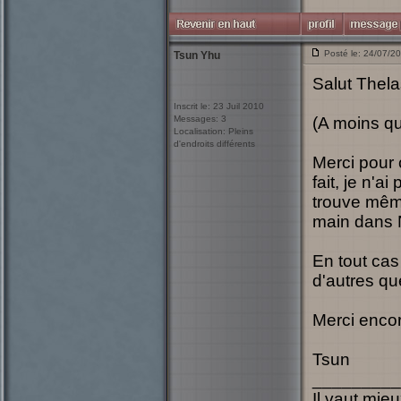
Posté le: 24/07/2
Tsun Yhu
Salut Thela
Inscrit le: 23 Juil 2010
Messages: 3
(A moins qu
Localisation: Pleins
d'endroits différents
Merci pour c
fait, je n'
trouve même
main dans N
En tout cas
d'autres qu
Merci encor
Tsun
_________
Il vaut mie