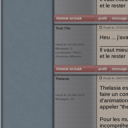
et le rester
Posté le: 27/07/2
Tsun Yhu
Heu ... j'av
_________
Inscrit le: 23 Juil 2010
Messages: 3
Il vaut mie
Localisation: Pleins
et le rester
d'endroits différents
Posté le: 29/07/2
Thelasia
Thelasia es
faire un co
Inscrit le: 04 Mai 2010
Messages: 13
d'animation
appeler "th
Pour les mu
incompréhen