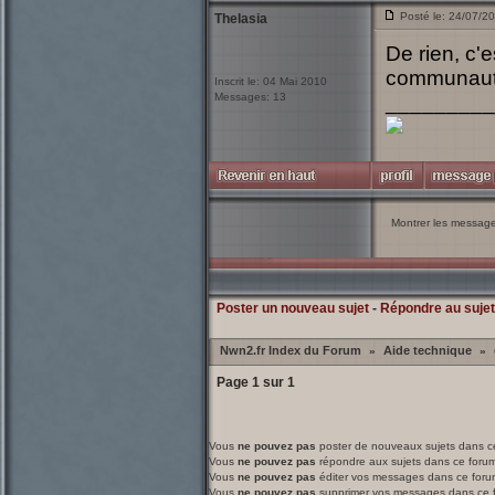
Posté le: 24/07/2
Thelasia
De rien, c'e
communaut
Inscrit le: 04 Mai 2010
Messages: 13
_________
Montrer les messag
Poster un nouveau sujet
-
Répondre au sujet
Nwn2.fr Index du Forum
Aide technique
»
»
Page
1
sur
1
Vous
ne pouvez pas
poster de nouveaux sujets dans c
Vous
ne pouvez pas
répondre aux sujets dans ce foru
Vous
ne pouvez pas
éditer vos messages dans ce foru
Vous
ne pouvez pas
supprimer vos messages dans ce 