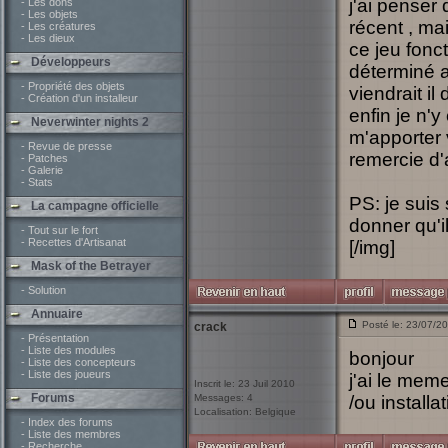
j'ai penser 
- Les dons
- Les objets
récent , ma
- Les créatures
- Les dieux
ce jeu fonct
Développeurs
déterminé a 
- Propriété des objets
viendrait il
- Création d'un installeur
enfin je n'
Neverwinter nights 2
m'apporter 
- Revue de presse
remercie d
- Patches
- Galerie
- Stats
PS: je suis
La campagne officielle
donner qu'il
- Tout sur le fort
- Recettes d'Artisanat
[/img]
Mask of the Betrayer
- Solution
Annuaire
Posté le: 23/07/2
crack
- Présentation
- Liste des modules
bonjour
- Liste des concepteurs
- Liste des joueurs
j'ai le mem
Inscrit le: 23 Juil 2010
Forums
Messages: 4
/ou install
Localisation: Belgique
- Index des forums
- Liste des membres
- Recherche