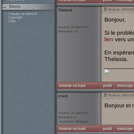
Divers
Posté le: 23/07/2
Thelasia
- L'équipe de Nwn2.fr
- Copyright
Bonjour,
- Chat
Inscrit le: 04 Mai 2010
Messages: 13
Si le probl
lien
vers un 
En espérant
Thelasia.
_________
Posté le: 24/07/2
crack
Bonjour et 
Inscrit le: 23 Juil 2010
Messages: 4
Localisation: Belgique