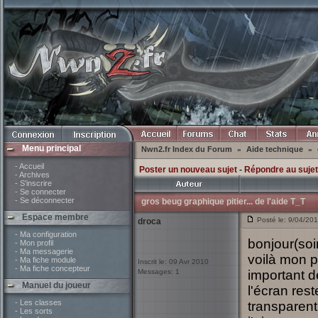
Menu principal
Nwn2.fr Index du Forum
Aide technique
»
»
- Accueil
Poster un nouveau sujet
-
Répondre au sujet
- Archives
- S'inscrire
- Se connecter
- Se déconnecter
gros beug graphique pitier... de l'aide T_T
Espace membre
Posté le: 9/04/201
droca
- Ma configuration
bonjour(soi
- Mon profil
- Ma messagerie
voilà mon 
- Ma fiche module
Inscrit le: 09 Avr 2010
- Ma fiche concepteur
Messages: 1
important de
Manuel du joueur
l'écran res
- Les classes
transparent
- Les sorts