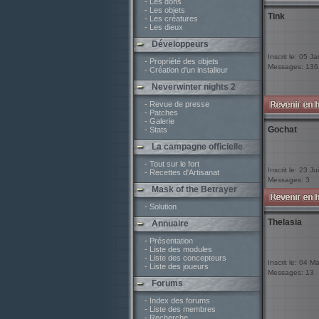
- Les dons
- Les objets
Tink
- Les créatures
- Les dieux
Développeurs
Inscrit le: 05 J
- Propriété des objets
Messages: 136
- Création d'un installeur
Neverwinter nights 2
- Revue de presse
- Patches
- Galerie
Gochat
- Stats
La campagne officielle
- Tout sur le fort
Inscrit le: 23 J
- Recettes d'Artisanat
Messages: 3
Mask of the Betrayer
- Solution
Thelasia
Annuaire
- Présentation
- Liste des modules
- Liste des concepteurs
Inscrit le: 04 M
- Liste des joueurs
Messages: 13
Forums
- Index des forums
- Liste des membres
- Recherche