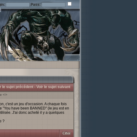
in:
Pass:
r le sujet précédent -
Voir le sujet suivant
e <!>
 c'est un jeu d'occasion. A chaque fois
ge "You have been BANNED" (le jeu est en
ilisée. J'ai donc acheté il y a quelques
e ?