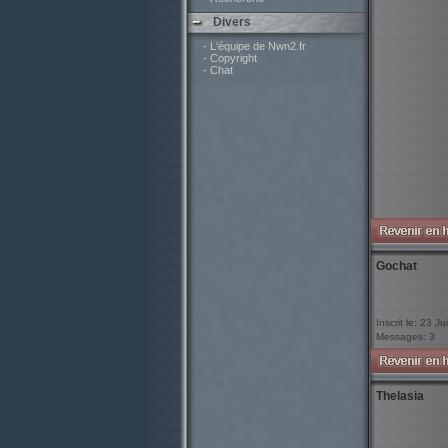
Divers
- L'équipe de Nwn2.fr
- Copyright
- Chat
Gochat
Inscrit le: 23 J
Messages: 3
Thelasia