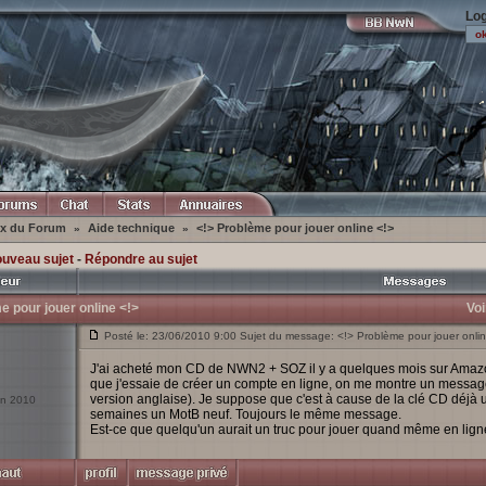
Log
ex du Forum
Aide technique
<!> Problème pour jouer online <!>
»
»
ouveau sujet
-
Répondre au sujet
e pour jouer online <!>
Voi
Posté le: 23/06/2010 9:00 Sujet du message: <!> Problème pour jouer onlin
J'ai acheté mon CD de NWN2 + SOZ il y a quelques mois sur Amazon,
que j'essaie de créer un compte en ligne, on me montre un messa
version anglaise). Je suppose que c'est à cause de la clé CD déjà ut
uin 2010
semaines un MotB neuf. Toujours le même message.
Est-ce que quelqu'un aurait un truc pour jouer quand même en lign