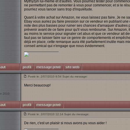
Mythyzyn lui-même et d'autres. Vous pourriez tester pour commencer
ne permettant pas de remonter à vous pour commencer, et si le résul
pourriez vous lancer sans trop d'inquiétude.
Quant à votre achat sur Amazon, ne vous laissez pas faire. Je ne 
Ebay vous auriez pu faire pression sur ce vendeur en publiant une 
note des plus basses pour ruiner ses chances d'arnaquer d'autres p
prévenir avant de ce faire pour qu'il vous rembourse. Sur Amazon, il
au moins le service pour signaler cet abus et que ce vendeur ait des
faut pas se laisser faire sur ce genre de comportements et empêcher 
déjà en place, cette remarque aura été parfaitement inutile mais mi
conseil amical qui n'engage que nous évidemment.
_________________
Posté le: 2/07/2010 9:54 Sujet du message:
Merci beaucoup!
uin 2010
Posté le: 2/07/2010 12:14 Sujet du message:
De rien, c'est un plaisir si nous avons pu vous aider !
_________________