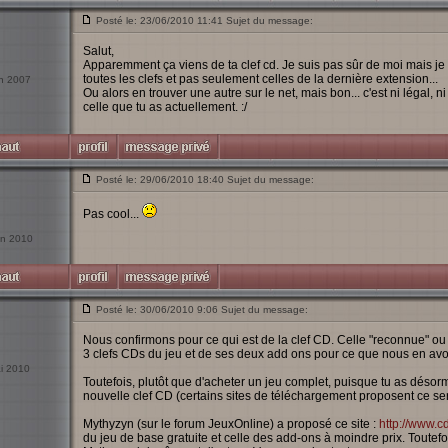
Posté le: 23/06/2010 11:41 Sujet du message:
Salut,
Apparemment ça viens de ta clef cd. Je suis pas sûr de moi mais je cr
toutes les clefs et pas seulement celles de la dernière extension...
an 2007
Ou alors en trouver une autre sur le net, mais bon... c'est ni légal, n
celle que tu as actuellement. :/
Posté le: 29/06/2010 18:40 Sujet du message:
Pas cool...
uin 2010
Posté le: 30/06/2010 9:06 Sujet du message:
Nous confirmons pour ce qui est de la clef CD. Celle "reconnue" ou 
3 clefs CDs du jeu et de ses deux add ons pour ce que nous en av
ai 2010
Toutefois, plutôt que d'acheter un jeu complet, puisque tu as déso
nouvelle clef CD (certains sites de téléchargement proposent ce ser
Mythyzyn (sur le forum JeuxOnline) a proposé ce site :
http://www.
du jeu de base gratuite et celle des add-ons à moindre prix. Toutef