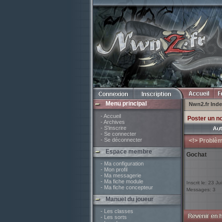
Menu principal
Nwn2.fr Ind
- Accueil
Poster un n
- Archives
- S'inscrire
- Se connecter
- Se déconnecter
<!> Problèm
Espace membre
Gochat
- Ma configuration
- Mon profil
- Ma messagerie
- Ma fiche module
Inscrit le: 23 J
- Ma fiche concepteur
Messages: 3
Manuel du joueur
- Les classes
- Les sorts