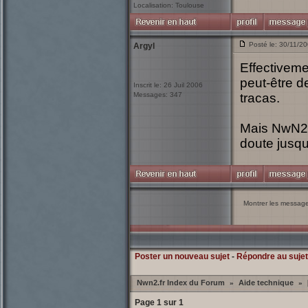
Localisation: Toulouse
Posté le: 30/11/2
Argyl
Effectivemen
peut-être d
Inscrit le: 26 Juil 2006
Messages: 347
tracas.
Mais NwN2 e
doute jusqu
Montrer les messag
Poster un nouveau sujet
-
Répondre au sujet
Nwn2.fr Index du Forum
Aide technique
»
»
Page
1
sur
1