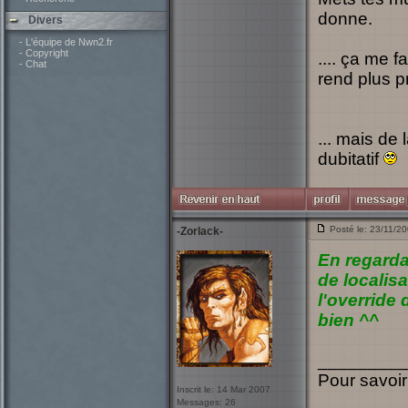
donne.
Divers
- L'équipe de Nwn2.fr
- Copyright
.... ça me f
- Chat
rend plus p
... mais de 
dubitatif
Posté le: 23/11/2
-Zorlack-
En regardan
de localisa
l'override 
bien ^^
_________
Pour savoir
Inscrit le: 14 Mar 2007
Messages: 26