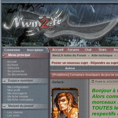
Menu principal
Nwn2.fr Index du Forum
Aide technique
»
»
- Accueil
Poster un nouveau sujet
-
Répondre au sujet
- Archives
- S'inscrire
- Se connecter
- Se déconnecter
[Problème] Certaines musiques du jeu ne se
Espace membre
Posté le: 4/11/20
-Zorlack-
- Ma configuration
Bonjour à 
- Mon profil
- Ma messagerie
Alors comme
- Ma fiche module
- Ma fiche concepteur
morceaux N
Manuel du joueur
TOUTES les
- Les classes
respectifs
- Les sorts