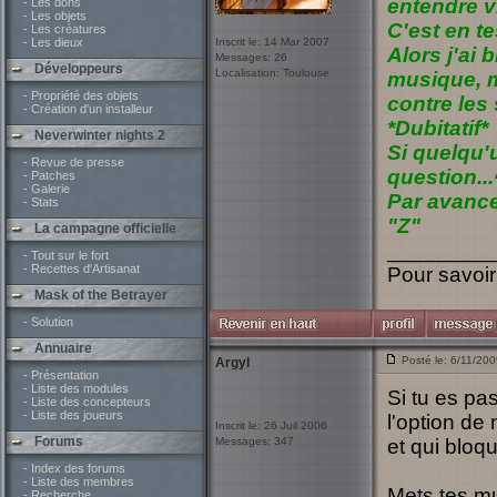
entendre vi
- Les dons
- Les objets
C'est en t
- Les créatures
- Les dieux
Inscrit le: 14 Mar 2007
Alors j'ai 
Messages: 26
Développeurs
Localisation: Toulouse
musique, ma
- Propriété des objets
contre les
- Création d'un installeur
*Dubitatif*
Neverwinter nights 2
Si quelqu'
- Revue de presse
question..
- Patches
- Galerie
Par avance
- Stats
"Z"
La campagne officielle
_________
- Tout sur le fort
- Recettes d'Artisanat
Pour savoir
Mask of the Betrayer
- Solution
Annuaire
Posté le: 6/11/20
Argyl
- Présentation
- Liste des modules
Si tu es pa
- Liste des concepteurs
- Liste des joueurs
l'option de
Inscrit le: 26 Juil 2006
Forums
Messages: 347
et qui bloq
- Index des forums
- Liste des membres
Mets tes mu
- Recherche