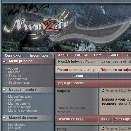
Menu principal
Nwn2.fr Index du Forum
La campagne offici
»
- Accueil
Poster un nouveau sujet
-
Répondre au sujet
- Archives
- S'inscrire
- Se connecter
- Se déconnecter
pnj a granroche
Espace membre
Posté le: 19/10/2
taupe50
- Ma configuration
bonjour a vous tou
- Mon profil
recuperer sur un
- Ma messagerie
- Ma fiche module
Inscrit le: 19 Oct 2009
- Ma fiche concepteur
Messages: 1
Manuel du joueur
- Les classes
- Les sorts
Posté le: 21/10/2
zoune