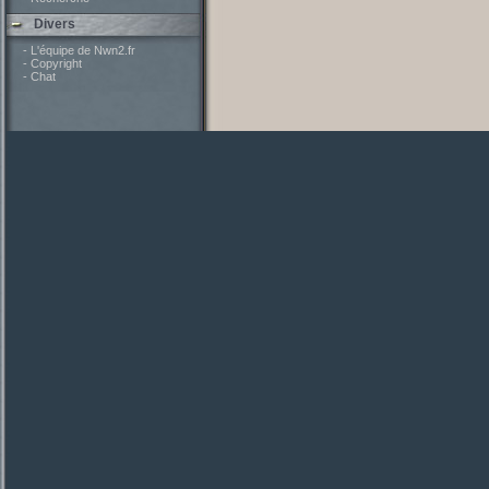
Divers
- L'équipe de Nwn2.fr
- Copyright
- Chat