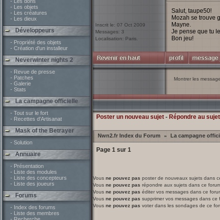
- Les dons
- Les objets
Salut, taupe50!
- Les créatures
Mozah se trouve gé
- Les dieux
Mayne.
Inscrit le: 07 Oct 2009
Développeurs
Je pense que tu le
Messages: 3
Bon jeu!
Localisation: Paris.
- Propriété des objets
- Création d'un installeur
Neverwinter nights 2
- Revue de presse
- Patches
Montrer les messag
- Galerie
- Stats
La campagne officielle
- Tout sur le fort
Poster un nouveau sujet
-
Répondre au sujet
- Recettes d'Artisanat
Mask of the Betrayer
Nwn2.fr Index du Forum
La campagne offici
»
- Solution
Page
1
sur
1
Annuaire
- Présentation
- Liste des modules
- Liste des concepteurs
Vous
ne pouvez pas
poster de nouveaux sujets dans c
- Liste des joueurs
Vous
ne pouvez pas
répondre aux sujets dans ce foru
Vous
ne pouvez pas
éditer vos messages dans ce foru
Forums
Vous
ne pouvez pas
supprimer vos messages dans ce 
Vous
ne pouvez pas
voter dans les sondages de ce fo
- Index des forums
- Liste des membres
- Recherche