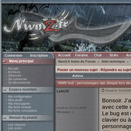
Menu principal
Nwn2.fr Index du Forum
Aide technique
»
»
- Accueil
Poster un nouveau sujet
-
Répondre au sujet
- Archives
- S'inscrire
- Se connecter
- Se déconnecter
NWN SoZ : personnages npc bloqué lors de
Espace membre
Posté le: 5/10/20
Laim26
- Ma configuration
Bonsoir. J'
- Mon profil
- Ma messagerie
avec cette
- Ma fiche module
Inscrit le: 05 Oct 2009
- Ma fiche concepteur
Messages: 1
Le bug est
Manuel du joueur
clavier ou 
- Les classes
personnages
- Les sorts