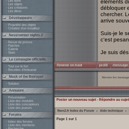
éléments du
- Les dons
- Les objets
débloquer e
- Les créatures
- Les dieux
chercher. L
Développeurs
arrive souv
- Propriété des objets
- Création d'un installeur
Suis-je le s
Neverwinter nights 2
c'est pesa
- Revue de presse
- Patches
- Galerie
Je suis dés
- Stats
La campagne officielle
- Tout sur le fort
- Recettes d'Artisanat
Mask of the Betrayer
Montrer les messag
- Solution
Annuaire
- Présentation
Poster un nouveau sujet
-
Répondre au sujet
- Liste des modules
- Liste des concepteurs
- Liste des joueurs
Nwn2.fr Index du Forum
Aide technique
»
»
Forums
Page
1
sur
1
- Index des forums
- Liste des membres
- Recherche