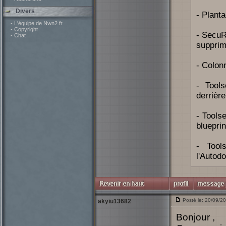
Divers
- Plant
- L'équipe de Nwn2.fr
- Copyright
- SecuR
- Chat
supprim
- Colon
- Tool
derrière
- Tools
blueprin
- Tool
l'Autod
Posté le: 20/09/2
akyiu13682
Bonjour ,