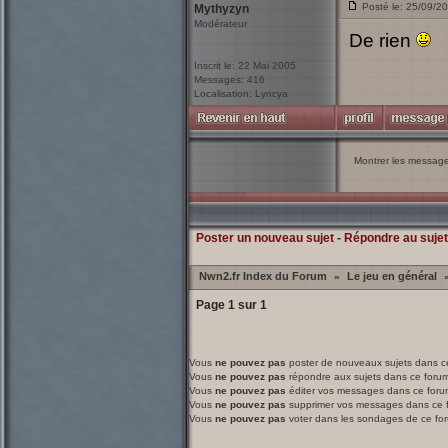
Posté le: 25/09/2
Mythyzyn
Modérateur
De rien
Inscrit le: 22 Mai 2005
Messages: 416
Localisation: Lyncya
Montrer les messag
Poster un nouveau sujet
-
Répondre au sujet
Nwn2.fr Index du Forum
Le jeu en général
»
Page
1
sur
1
Vous
ne pouvez pas
poster de nouveaux sujets dans c
Vous
ne pouvez pas
répondre aux sujets dans ce foru
Vous
ne pouvez pas
éditer vos messages dans ce foru
Vous
ne pouvez pas
supprimer vos messages dans ce 
Vous
ne pouvez pas
voter dans les sondages de ce fo