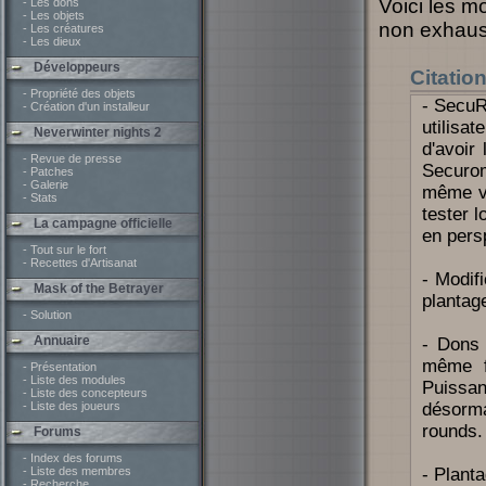
Voici les m
- Les dons
- Les objets
non exhausti
- Les créatures
- Les dieux
Développeurs
Citatio
- Propriété des objets
- SecuR
- Création d'un installeur
utilisa
Neverwinter nights 2
d'avoir
- Revue de presse
Securom
- Patches
- Galerie
même ve
- Stats
tester 
La campagne officielle
en pers
- Tout sur le fort
- Recettes d'Artisanat
- Modif
Mask of the Betrayer
plantag
- Solution
Annuaire
- Dons 
même f
- Présentation
- Liste des modules
Puissa
- Liste des concepteurs
- Liste des joueurs
désorm
rounds.
Forums
- Index des forums
- Liste des membres
- Plant
- Recherche