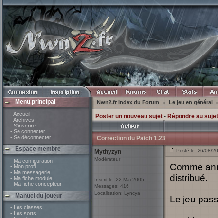
Menu principal
Nwn2.fr Index du Forum
Le jeu en général
»
- Accueil
Poster un nouveau sujet
-
Répondre au sujet
- Archives
- S'inscrire
- Se connecter
- Se déconnecter
Correction du Patch 1.23
Espace membre
Posté le: 26/08/2
Mythyzyn
Modérateur
- Ma configuration
Comme annon
- Mon profil
- Ma messagerie
distribué.
- Ma fiche module
Inscrit le: 22 Mai 2005
- Ma fiche concepteur
Messages: 416
Localisation: Lyncya
Manuel du joueur
Le jeu pass
- Les classes
- Les sorts