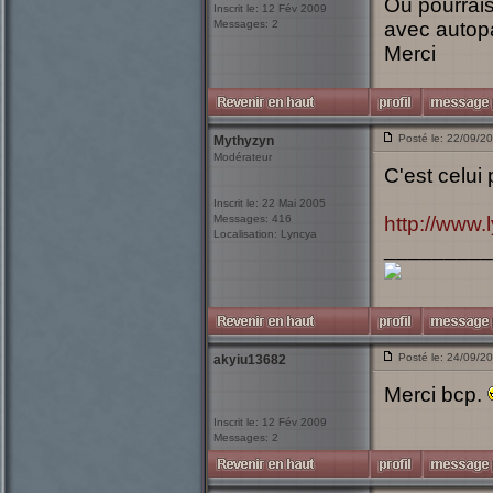
Ou pourrais-
Inscrit le: 12 Fév 2009
Messages: 2
avec autop
Merci
Posté le: 22/09/2
Mythyzyn
Modérateur
C'est celui
Inscrit le: 22 Mai 2005
Messages: 416
http://www
Localisation: Lyncya
_________
Posté le: 24/09/2
akyiu13682
Merci bcp.
Inscrit le: 12 Fév 2009
Messages: 2