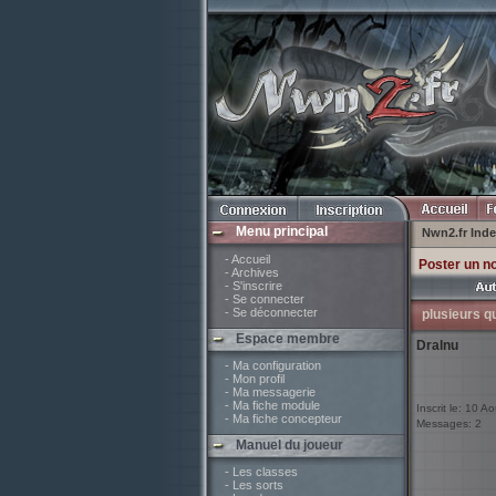
Menu principal
Nwn2.fr Ind
- Accueil
Poster un n
- Archives
- S'inscrire
- Se connecter
- Se déconnecter
plusieurs q
Espace membre
Dralnu
- Ma configuration
- Mon profil
- Ma messagerie
- Ma fiche module
Inscrit le: 10 A
- Ma fiche concepteur
Messages: 2
Manuel du joueur
- Les classes
- Les sorts