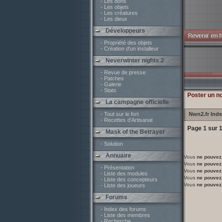
- Les dons
- Les objets
- Les créatures
- Les dieux
Développeurs
- Propriété des objets
- Création d'un installeur
Neverwinter nights 2
- Revue de presse
- Patches
- Galerie
- Stats
Poster un n
La campagne officielle
- Tout sur le fort
Nwn2.fr Ind
- Recettes d'Artisanat
Page
1
sur
Mask of the Betrayer
- Solution
Annuaire
Vous
ne pouvez
Vous
ne pouvez
- Présentation
Vous
ne pouvez
- Liste des modules
Vous
ne pouvez
- Liste des concepteurs
Vous
ne pouvez
- Liste des joueurs
Forums
- Index des forums
- Liste des membres
- Recherche