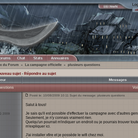
Log
ex du Forum
La campagne officielle
plusieurs questions
»
»
ouveau sujet
-
Répondre au sujet
uestions
Voi
Posté le: 10/08/2009 10:11 Sujet du message: plusieurs questions
Salut à tous!
Je sais qu'il est possible d'effectuer la campagne avec d'autres gen
oû 2009
Seulement, je n'y connais vraiment rien.
Quelqu'un pourrait m'indiquer un endroit ou je pourrais trouver tou
m'expliquer ici.
J'ai installer xfire et je possède le wifi chez moi.