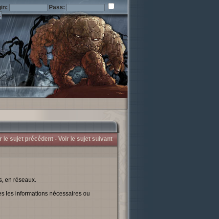
in:
Pass:
r le sujet précédent -
Voir le sujet suivant
s, en réseaux.
tes les informations nécessaires ou