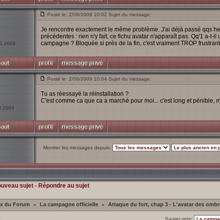
Posté le: 2/08/2009 10:02 Sujet du message:
Je rencontre exactement le même problème. J'ai déjà passé qqs h
précédentes : rien n'y fait, ce fichu avatar n'apparaît pas. Qq'1 a-t-i
campagne ? Bloquée si près de la fin, c'est vraiment TROP frustrant
oû 2009
Posté le: 2/08/2009 10:04 Sujet du message:
Tu as réessayé la réinstallation ?
C'est comme ca que ca a marché pour moi... c'est long et pénible, mai
il 2009
Montrer les messages depuis:
ouveau sujet
-
Répondre au sujet
ex du Forum
La campagne officielle
Attaque du fort, chap 3 - L'avatar des ombr
»
»
1
Sauter vers: