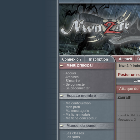
Menu principal
Nwn2.fr Ind
- Accueil
Poster un n
- Archives
- S'inscrire
- Se connecter
- Se déconnecter
Attaque du 
Espace membre
Zanrath
- Ma configuration
- Mon profil
- Ma messagerie
- Ma fiche module
Inscrit le: 04 Ju
- Ma fiche concepteur
Messages: 3
Manuel du joueur
- Les classes
- Les sorts