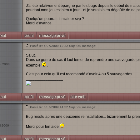
J'ai été relativement épargné par les bugs depuis le début de ma pa
pourtant mon jeu est bien à jour... et je serais bien dégoûté de ne pa
Quelqu'un pourrait-il m'aider svp ?
Merci d'avance
Posté le: 6/07/2009 12:22 Sujet du message:
Salut,
Dans ce genre de cas il faut tenter de reprendre une sauvegarde pré
év 2008
exemple
.
C'est pour cela qu'il est recomandé d'avoir 4 ou 5 sauvegardes .
_________________
Posté le: 6/07/2009 14:52 Sujet du message:
Bug résolu après une deuxième réinstallation... bizarrement la premi
il 2009
Merci pour ton aide