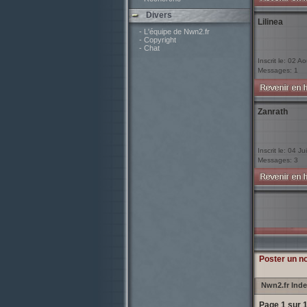
Divers
Lilinea
- L'équipe de Nwn2.fr
- Copyright
- Chat
Inscrit le: 02 A
Messages: 1
Zanrath
Inscrit le: 04 Ju
Messages: 3
Poster un n
Nwn2.fr Ind
Page
1
sur