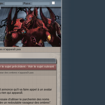
in:
Pass:
es n'apparaît pas
r le sujet précédent -
Voir le sujet suivant
atar des ombres n'apparaît pas
 annonce qu'il va faire appel à un avatar
 rien qui apparaît.
essaie d'utiliser le parchemin des noms
it être un redoutable ravageur des ombres".