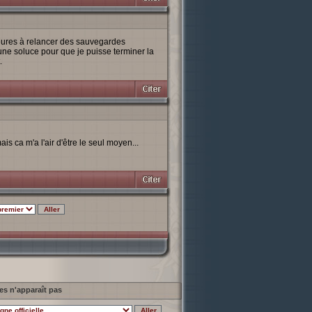
eures à relancer des sauvegardes
l une soluce pour que je puisse terminer la
.
s ca m'a l'air d'être le seul moyen...
es n'apparaît pas