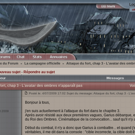
Log
ex du Forum
La campagne officielle
Attaque du fort, chap 3 - L'avatar des ombr
»
»
ouveau sujet
-
Répondre au sujet
fort, chap 3 - L'avatar des ombres n'apparaît pas
Voi
Posté le: 4/07/2009 17:02 Sujet du message: Attaque du fort, chap 3 - L'av
Bonjour à tous,
j'en suis actuellement à l'attaque du fort dans le chapitre 3.
il 2009
Après avoir résisté aux deux premières vagues, Garius débarque, et
du Roi des Ombres. Cinématique de la convocation... sauf qu'il n'y a
Début du combat, il n'y a donc que Garius à combattre... et quand j'
véritables, il me dit dans la console : "cible incorrecte, la cible do