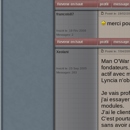
Posté le: 19/02/2
francois87
merci pour
Inscrit le: 19 Fév 2009
Messages: 2
Posté le: 7/04/20
Xeolani
Man O'War e
fondateurs..
Inscrit le: 23 Sep 2005
Messages: 263
actif avec 
Lyncia n'obl
Je vais pro
j'ai essayer
modules.
J'ai le clie
C'est pourt
sans avoir 