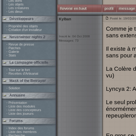
- Les dons
- Les objets
- Les créatures
- Les dieux
Développeurs
Posté le: 19/02/2
Kylban
- Propriété des objets
Comme je te
- Création d'un installeur
sans exten
Inscrit le: 04 Oct 2008
Neverwinter nights 2
Messages: 73
- Revue de presse
Il existe à
- Patches
- Galerie
sans pour a
- Stats
La campagne officielle
La Colère d
- Tout sur le fort
- Recettes d'Artisanat
vu)
Mask of the Betrayer
Lyncya 2: A
- Solution
Annuaire
Le seul pro
- Présentation
- Liste des modules
énormément 
- Liste des concepteurs
- Liste des joueurs
repeupleron
Forums
- Index des forums
- Liste des membres
En gros ce q
- Recherche