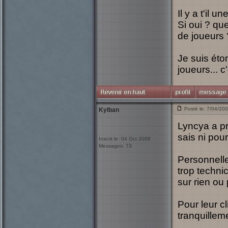
Il y a t'il 
Si oui ? qu
de joueurs 
Je suis éto
joueurs... c
Posté le: 7/04/20
Kylban
Lyncya a pr
sais ni pou
Inscrit le: 04 Oct 2008
Messages: 73
Personnelle
trop techni
sur rien ou
Pour leur c
tranquillem