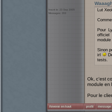
Waaag
Lut Xeol
Inscrit le: 23 Sep 2005
Messages: 263
Commen
Pour Ly
officie
module 
Sinon p
irl
De
tests.
Ok, c'est c
module en l
Pour le clie