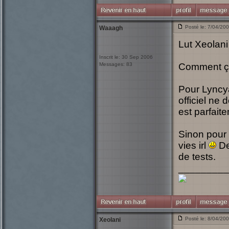
Posté le: 7/04/20
Waaagh
Lut Xeolani
Inscrit le: 30 Sep 2006
Messages: 83
Comment ça
Pour Lyncya
officiel ne 
est parfait
Sinon pour
vies irl
De
de tests.
_________
Posté le: 8/04/20
Xeolani