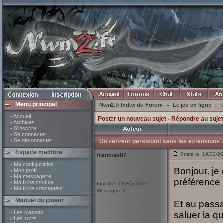
Menu principal
Nwn2.fr Index du Forum
Le jeu en ligne
»
»
- Accueil
Poster un nouveau sujet
-
Répondre au sujet
- Archives
- S'inscrire
- Se connecter
- Se déconnecter
Un serveur persistant sans les extensions 
Espace membre
Posté le: 19/02/20
francois87
- Ma configuration
Bonjour, je
- Mon profil
- Ma messagerie
préférence 
- Ma fiche module
Inscrit le: 19 Fév 2009
- Ma fiche concepteur
Messages: 2
Manuel du joueur
Et au passa
- Les classes
saluer la qu
- Les sorts