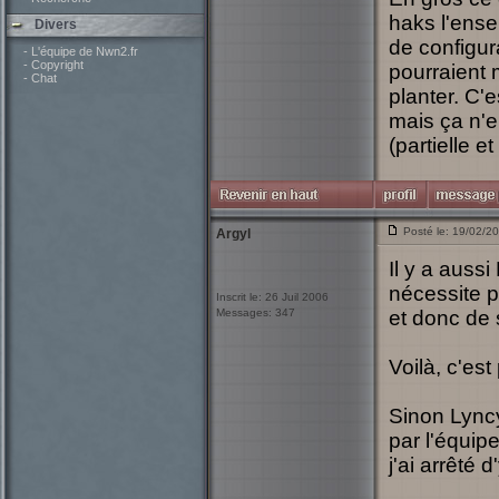
haks l'ense
Divers
de configur
- L'équipe de Nwn2.fr
- Copyright
pourraient 
- Chat
planter. C'
mais ça n'e
(partielle e
Posté le: 19/02/2
Argyl
Il y a aus
nécessite 
Inscrit le: 26 Juil 2006
Messages: 347
et donc de 
Voilà, c'est
Sinon Lyncy
par l'équipe.
j'ai arrêté 