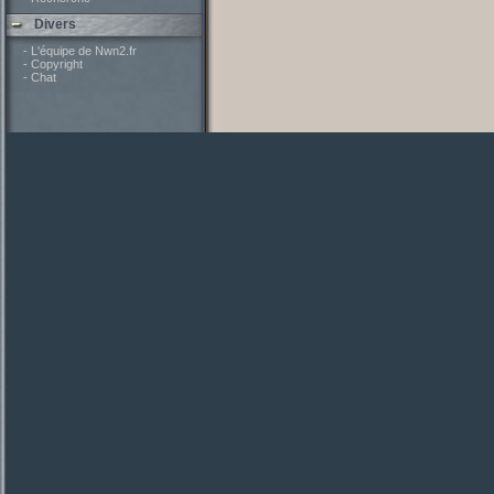
Divers
- L'équipe de Nwn2.fr
- Copyright
- Chat