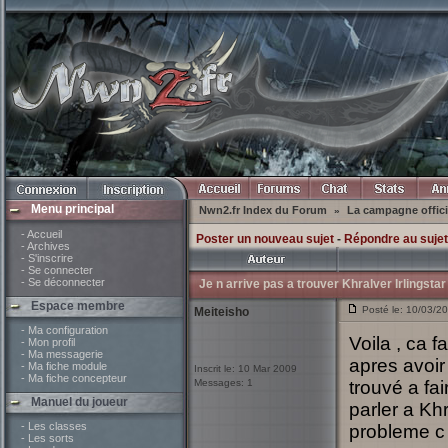
Menu principal
Nwn2.fr Index du Forum
La campagne offici
»
- Accueil
Poster un nouveau sujet
-
Répondre au sujet
- Archives
- S'inscrire
- Se connecter
- Se déconnecter
Je n arrive pas a trouver Khralver Irlingstar
Espace membre
Posté le: 10/03/20
Meiteisho
- Ma configuration
Voila , ca 
- Mon profil
- Ma messagerie
apres avoir 
- Ma fiche module
Inscrit le: 10 Mar 2009
- Ma fiche concepteur
Messages: 1
trouvé a fa
Manuel du joueur
parler a Khr
- Les classes
probleme c e
- Les sorts