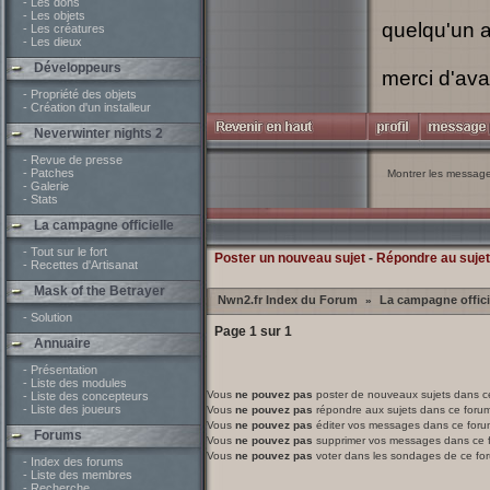
- Les dons
- Les objets
quelqu'un a 
- Les créatures
- Les dieux
Développeurs
merci d'av
- Propriété des objets
- Création d'un installeur
Neverwinter nights 2
- Revue de presse
- Patches
Montrer les messag
- Galerie
- Stats
La campagne officielle
- Tout sur le fort
Poster un nouveau sujet
-
Répondre au sujet
- Recettes d'Artisanat
Mask of the Betrayer
Nwn2.fr Index du Forum
La campagne offici
»
- Solution
Page
1
sur
1
Annuaire
- Présentation
- Liste des modules
Vous
ne pouvez pas
poster de nouveaux sujets dans c
- Liste des concepteurs
- Liste des joueurs
Vous
ne pouvez pas
répondre aux sujets dans ce foru
Vous
ne pouvez pas
éditer vos messages dans ce foru
Forums
Vous
ne pouvez pas
supprimer vos messages dans ce 
Vous
ne pouvez pas
voter dans les sondages de ce fo
- Index des forums
- Liste des membres
- Recherche