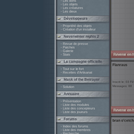
- Les dons
- Les objets
- Les créatures
- Les dieux
Développeurs
- Propriété des objets
- Création d'un installeur
Neverwinter nights 2
- Revue de presse
- Patches
- Galerie
- Stats
La campagne officielle
Flanraus
- Tout sur le fort
- Recettes d'Artisanat
Mask of the Betrayer
Inscrit le: 03 F
Messages: 88
- Solution
Annuaire
- Présentation
- Liste des modules
- Liste des concepteurs
- Liste des joueurs
Forums
bran o'cetch
- Index des forums
- Liste des membres
- Recherche