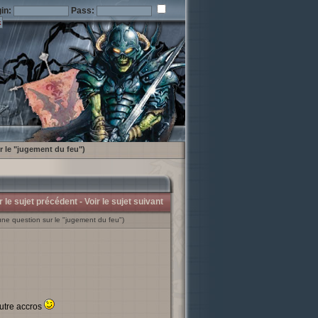
in:
Pass:
ur le "jugement du feu")
r le sujet précédent -
Voir le sujet suivant
une question sur le "jugement du feu")
autre accros