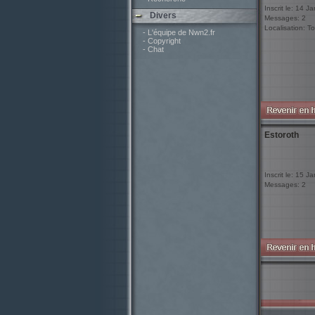
Inscrit le: 14 J
Divers
Messages: 2
Localisation: To
- L'équipe de Nwn2.fr
- Copyright
- Chat
Estoroth
Inscrit le: 15 J
Messages: 2