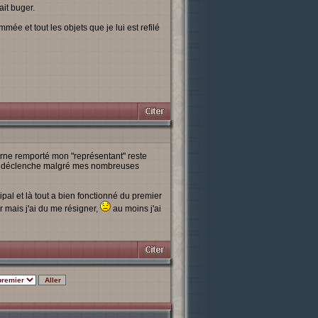
ait buger.
ée et tout les objets que je lui est refilé
rne remporté mon "représentant" reste
 se déclenche malgré mes nombreuses
pal et là tout a bien fonctionné du premier
r mais j'ai du me résigner,
au moins j'ai