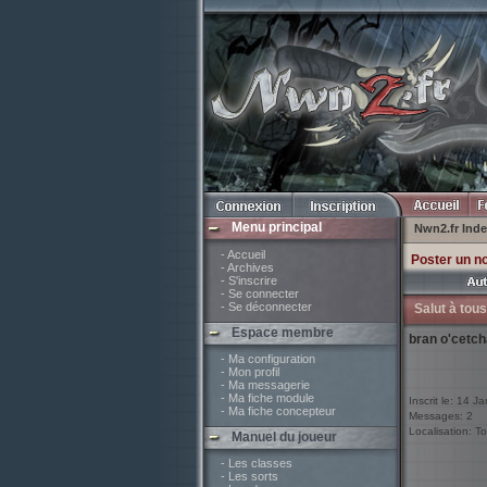
Menu principal
Nwn2.fr Ind
- Accueil
Poster un n
- Archives
- S'inscrire
- Se connecter
- Se déconnecter
Salut à tous
Espace membre
bran o'cetch
- Ma configuration
- Mon profil
- Ma messagerie
- Ma fiche module
Inscrit le: 14 J
- Ma fiche concepteur
Messages: 2
Localisation: To
Manuel du joueur
- Les classes
- Les sorts