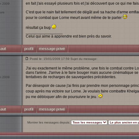
en fait j'ais essayé plusieurs fois et j'ai découvert que ce qui me fais
an 2009
C'est que le nain fait tellement de dégât avé sa hache d'arme emflamm
urs
pour le combat que Lorne meurt avant même de te parler
résultat ça bug
_________________
Celui qui aime à apprendre est bien près du savoir.
Posté le: 15/01/2009 17:59 Sujet du message:
J'ai eu exactement le même problème, une fois le combat contre Lo
dans l'arène. J'arrive à le faire bouger mais aucune cinématique
tentatives de recharges de sauvegardes précédentes.
an 2009
Par désespoir de cause j'ai finis par prendre mon personnage princi
coup après ma victoire sur Lorne. Je voulais faire combattre Khelga
pu me débloquer afin de poursuivre le jeu.
Montrer les messages depuis: