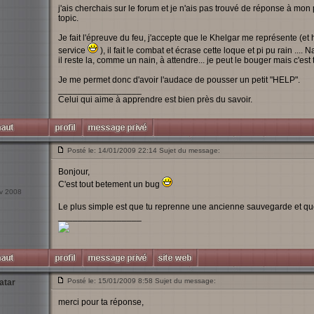
j'ais cherchais sur le forum et je n'ais pas trouvé de réponse à mon
topic.
Je fait l'épreuve du feu, j'accepte que le Khelgar me représente (et
service
), il fait le combat et écrase cette loque et pi pu rain .... 
il reste la, comme un nain, à attendre... je peut le bouger mais c'est t
Je me permet donc d'avoir l'audace de pousser un petit "HELP".
_________________
Celui qui aime à apprendre est bien près du savoir.
Posté le: 14/01/2009 22:14 Sujet du message:
Bonjour,
C'est tout betement un bug
év 2008
Le plus simple est que tu reprenne une ancienne sauvegarde et qu
_________________
Posté le: 15/01/2009 8:58 Sujet du message:
atar
merci pour ta réponse,