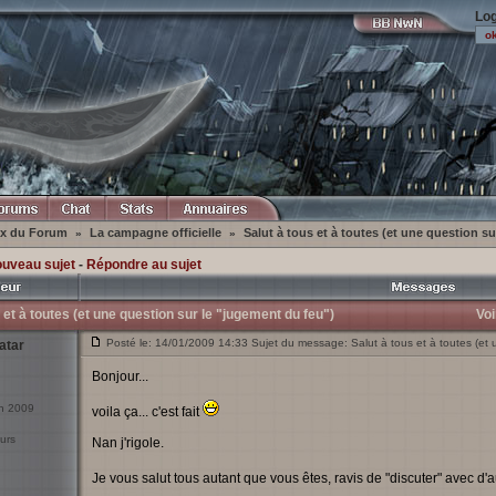
Log
ex du Forum
La campagne officielle
Salut à tous et à toutes (et une question s
»
»
ouveau sujet
-
Répondre au sujet
 et à toutes (et une question sur le "jugement du feu")
Voi
Posté le: 14/01/2009 14:33 Sujet du message: Salut à tous et à toutes (et 
atar
Bonjour...
an 2009
voila ça... c'est fait
urs
Nan j'rigole.
Je vous salut tous autant que vous êtes, ravis de "discuter" avec d'