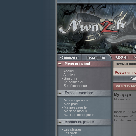
Menu principal
Nwn2.fr Ind
- Accueil
Poster un n
- Archives
- S'inscrire
- Se connecter
- Se déconnecter
PATCHS NW
Espace membre
Mythyzyn
Modérateur
- Ma configuration
- Mon profil
- Ma messagerie
- Ma fiche module
Inscrit le: 22 M
- Ma fiche concepteur
Messages: 416
Localisation: L
Manuel du joueur
- Les classes
- Les sorts