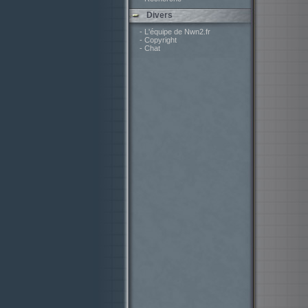
Divers
- L'équipe de Nwn2.fr
- Copyright
- Chat