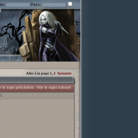
in:
Pass:
Aller à la page
1
,
2
Suivante
r le sujet précédent -
Voir le sujet suivant
OZ