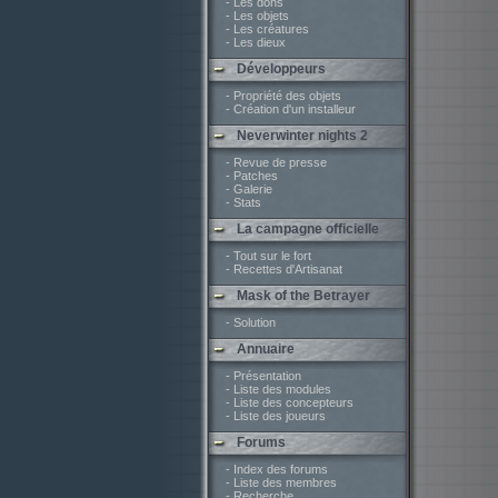
- Les dons
- Les objets
- Les créatures
- Les dieux
Développeurs
- Propriété des objets
- Création d'un installeur
Neverwinter nights 2
- Revue de presse
- Patches
- Galerie
- Stats
La campagne officielle
- Tout sur le fort
- Recettes d'Artisanat
Mask of the Betrayer
- Solution
Annuaire
- Présentation
- Liste des modules
- Liste des concepteurs
- Liste des joueurs
Forums
- Index des forums
- Liste des membres
- Recherche