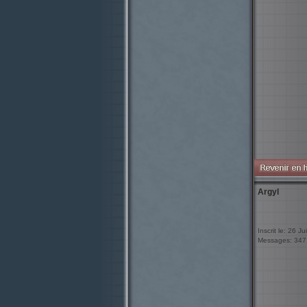
Argyl
Inscrit le: 26 Ju
Messages: 347