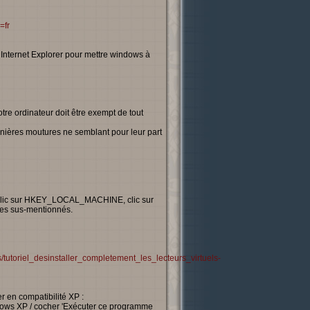
=fr
ser Internet Explorer pour mettre windows à
tre ordinateur doit être exempt de tout
dernières moutures ne semblant pour leur part
 ok, clic sur HKEY_LOCAL_MACHINE, clic sur
mes sus-mentionnés.
s/tutoriel_desinstaller_completement_les_lecteurs_virtuels-
r en compatibilité XP :
Windows XP / cocher 'Exécuter ce programme