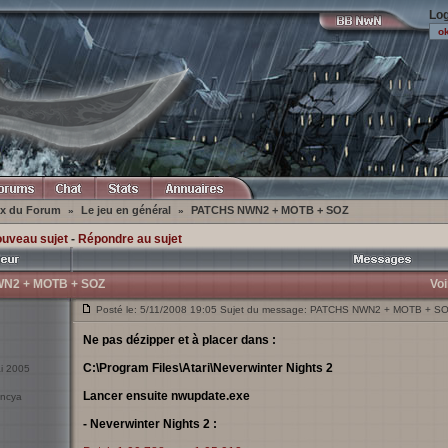
Log
ex du Forum
Le jeu en général
PATCHS NWN2 + MOTB + SOZ
»
»
ouveau sujet
-
Répondre au sujet
N2 + MOTB + SOZ
Voi
Posté le: 5/11/2008 19:05 Sujet du message: PATCHS NWN2 + MOTB + S
Ne pas dézipper et à placer dans :
C:\Program Files\Atari\Neverwinter Nights 2
ai 2005
Lancer ensuite nwupdate.exe
yncya
- Neverwinter Nights 2 :