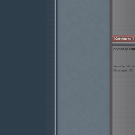
coloneljakon
Inscrit le: 28 J
Messages: 32