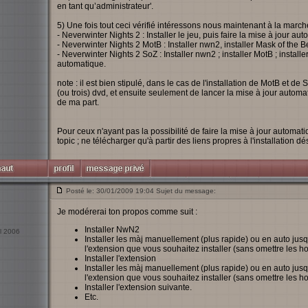
en tant qu’administrateur'.
5) Une fois tout ceci vérifié intéressons nous maintenant à la march
- Neverwinter Nights 2 : Installer le jeu, puis faire la mise à jour au
- Neverwinter Nights 2 MotB : Installer nwn2, installer Mask of the Be
- Neverwinter Nights 2 SoZ : Installer nwn2 ; installer MotB ; installer
automatique.
note : il est bien stipulé, dans le cas de l'installation de MotB et d
(ou trois) dvd, et ensuite seulement de lancer la mise à jour automat
de ma part.
Pour ceux n'ayant pas la possibilité de faire la mise à jour automa
topic ; ne télécharger qu'à partir des liens propres à l'installation dé
Posté le: 30/01/2009 19:04 Sujet du message:
Je modérerai ton propos comme suit :
Installer NwN2
il 2006
Installer les màj manuellement (plus rapide) ou en auto jusq
l'extension que vous souhaitez installer (sans omettre les hot
Installer l'extension
Installer les màj manuellement (plus rapide) ou en auto jusq
l'extension que vous souhaitez installer (sans omettre les hot
Installer l'extension suivante.
Etc.