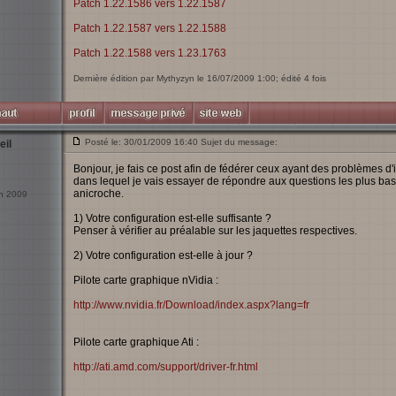
Patch 1.22.1586 vers 1.22.1587
Patch 1.22.1587 vers 1.22.1588
Patch 1.22.1588 vers 1.23.1763
Dernière édition par Mythyzyn le 16/07/2009 1:00; édité 4 fois
Posté le: 30/01/2009 16:40 Sujet du message:
eil
Bonjour, je fais ce post afin de fédérer ceux ayant des problèmes d'
dans lequel je vais essayer de répondre aux questions les plus basi
anicroche.
an 2009
1) Votre configuration est-elle suffisante ?
Penser à vérifier au préalable sur les jaquettes respectives.
2) Votre configuration est-elle à jour ?
Pilote carte graphique nVidia :
http://www.nvidia.fr/Download/index.aspx?lang=fr
Pilote carte graphique Ati :
http://ati.amd.com/support/driver-fr.html