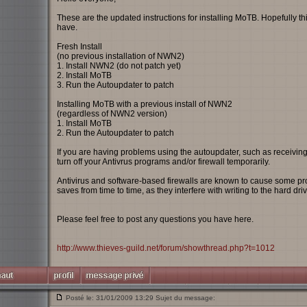
These are the updated instructions for installing MoTB. Hopefully th
have.
Fresh Install
(no previous installation of NWN2)
1. Install NWN2 (do not patch yet)
2. Install MoTB
3. Run the Autoupdater to patch
Installing MoTB with a previous install of NWN2
(regardless of NWN2 version)
1. Install MoTB
2. Run the Autoupdater to patch
If you are having problems using the autoupdater, such as receivin
turn off your Antivrus programs and/or firewall temporarily.
Antivirus and software-based firewalls are known to cause some p
saves from time to time, as they interfere with writing to the hard dri
Please feel free to post any questions you have here.
http://www.thieves-guild.net/forum/showthread.php?t=1012
Posté le: 31/01/2009 13:29 Sujet du message: