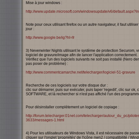
Mise à jour windows :
http://www.update.microsoft.com/windowsupdate/v6/default.aspx?ln
Note pour ceux utilisant firefox ou un autre navigateur, il faut utili
jour :
http://www.google.be/ig?hl=fr
3) Neverwinter Nights utilisant le système de protection Securom, vo
logiciel de gravure/image afin de lancer l'application correctement.
Vérifiez que l'un des logiciels suivants ne soit pas installé (Nero 
pas poser de problème) :
http://www.commentcamarche.net/telecharger/logiciel-51-gravure
Recherche de ces logiciels sur votre disque dur :
clic sur démarrer, puis sur exécuter, puis taper 'regedit', clic sur
SOFTWARE, et là rechercher si n'est pas affiché l'un des program
Pour désinstaller complètement un logiciel de copiage :
http://forum.telecharger.01net.com/telecharger/autour_du_pc/pilote
3633/messages-1.html
4) Pour les utilisateurs de Windows Vista, il est nécessaire de passe
cliquer sur l'onglet 'propriétés' de l'icône nwn2 / compatibilité / 