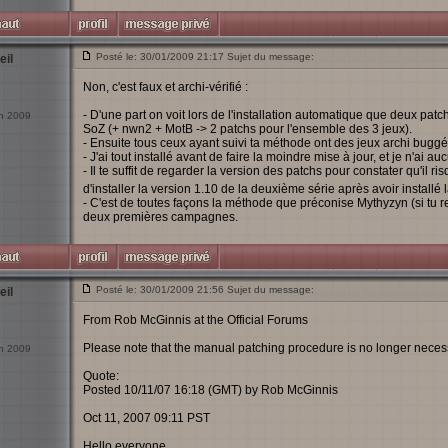
Posté le: 30/01/2009 21:17 Sujet du message:
eil
Non, c'est faux et archi-vérifié :
- D'une part on voit lors de l'installation automatique que deux patch
an 2009
SoZ (+ nwn2 + MotB -> 2 patchs pour l'ensemble des 3 jeux).
- Ensuite tous ceux ayant suivi ta méthode ont des jeux archi bugg
- J'ai tout installé avant de faire la moindre mise à jour, et je n'ai a
- Il te suffit de regarder la version des patchs pour constater qu'il ris
d'installer la version 1.10 de la deuxième série après avoir installé
- C'est de toutes façons la méthode que préconise Mythyzyn (si tu r
deux premières campagnes.
Posté le: 30/01/2009 21:56 Sujet du message:
eil
From Rob McGinnis at the Official Forums
Please note that the manual patching procedure is no longer neces
an 2009
Quote:
Posted 10/11/07 16:18 (GMT) by Rob McGinnis
Oct 11, 2007 09:11 PST
Hello everyone,