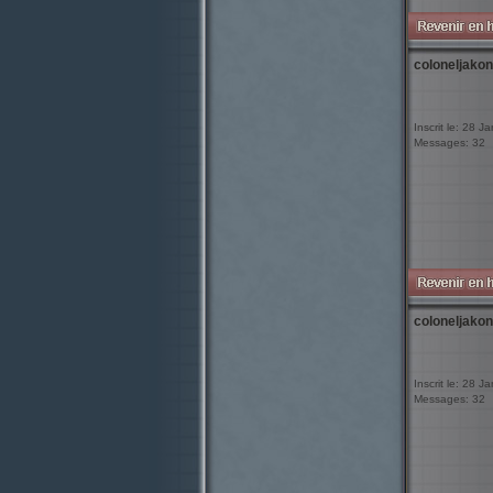
coloneljakon
Inscrit le: 28 J
Messages: 32
coloneljakon
Inscrit le: 28 J
Messages: 32