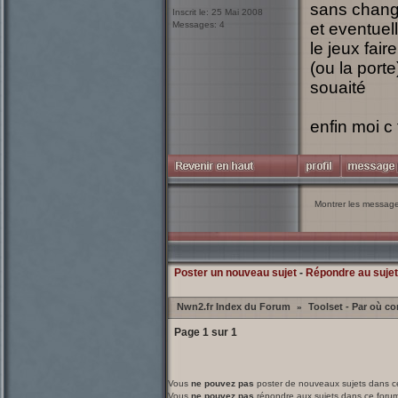
sans changer
Inscrit le: 25 Mai 2008
Messages: 4
et eventuel
le jeux fair
(ou la porte
souaité
enfin moi c 
Montrer les messag
Poster un nouveau sujet
-
Répondre au sujet
Nwn2.fr Index du Forum
Toolset - Par où 
»
Page
1
sur
1
Vous
ne pouvez pas
poster de nouveaux sujets dans c
Vous
ne pouvez pas
répondre aux sujets dans ce foru