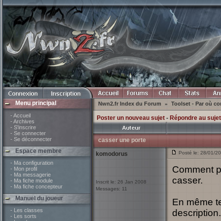
Menu principal
Nwn2.fr Index du Forum
Toolset - Par où 
»
- Accueil
Poster un nouveau sujet
-
Répondre au sujet
- Archives
- S'inscrire
- Se connecter
- Se déconnecter
casser une porte
Espace membre
Posté le: 28/01/2
komodorus
- Ma configuration
Comment par
- Mon profil
- Ma messagerie
casser.
- Ma fiche module
Inscrit le: 26 Jan 2008
- Ma fiche concepteur
Messages: 11
Manuel du joueur
En même tem
- Les classes
description.
- Les sorts