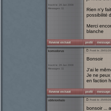
Inscrit le: 26 Jan 2008
Messages: 11
Rien n'y fai
possibilité 
Merci encor
blanche
Posté le: 29/01/2
komodorus
Bonsoir
Inscrit le: 26 Jan 2008
Messages: 11
J'ai le mêm
Je ne peux 
en faction h
Posté le: 25/05/2
oblivionhalo
bonsoir ... 