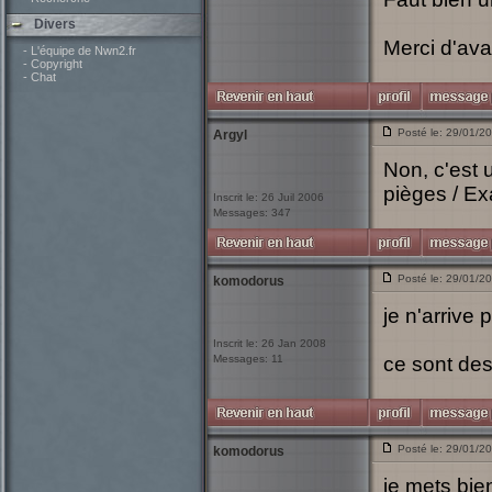
Divers
Merci d'av
- L'équipe de Nwn2.fr
- Copyright
- Chat
Posté le: 29/01/2
Argyl
Non, c'est 
pièges / Ex
Inscrit le: 26 Juil 2006
Messages: 347
Posté le: 29/01/2
komodorus
je n'arrive 
Inscrit le: 26 Jan 2008
Messages: 11
ce sont des
Posté le: 29/01/2
komodorus
je mets bien