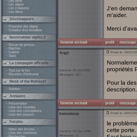
- Les dons
- Les objets
J'en demand
- Les créatures
- Les dieux
m'aider.
Développeurs
- Propriété des objets
Merci d'av
- Création d'un installeur
Neverwinter nights 2
- Revue de presse
- Patches
- Galerie
Posté le: 29/01/2
Argyl
- Stats
Normalement
La campagne officielle
propriétés P
- Tout sur le fort
Inscrit le: 26 Juil 2006
- Recettes d'Artisanat
Messages: 347
Mask of the Betrayer
Pour la desc
description.
- Solution
Annuaire
- Présentation
- Liste des modules
- Liste des concepteurs
Posté le: 29/01/2
komodorus
- Liste des joueurs
Forums
le problème
cette porte.
- Index des forums
Inscrit le: 26 Jan 2008
- Liste des membres
Messages: 11
Faut bien u
- Recherche