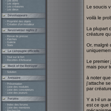
- Les dons
- Les objets
Le soucis vi
- Les créatures
- Les dieux
Développeurs
voilà le pr
- Propriété des objets
- Création d'un installeur
La plupart 
Neverwinter nights 2
créature qui
- Revue de presse
- Patches
- Galerie
Or, malgré 
- Stats
uniquement
La campagne officielle
- Tout sur le fort
- Recettes d'Artisanat
Le premier 
Mask of the Betrayer
mais pour to
- Solution
à noter que
Annuaire
j'attache s
- Présentation
- Liste des modules
par créature
- Liste des concepteurs
- Liste des joueurs
Forums
Y a t-il un 
est ce que 
- Index des forums
- Liste des membres
mécanisme
- Recherche