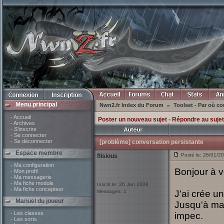
Menu principal
Nwn2.fr Index du Forum
Toolset - Par où 
»
- Accueil
Poster un nouveau sujet
-
Répondre au sujet
- Archives
- S'inscrire
- Se connecter
- Se déconnecter
[problème] conversation persistante
Espace membre
Posté le: 26/01/2
flisious
- Ma configuration
Bonjour à v
- Mon profil
- Ma messagerie
- Ma fiche module
Inscrit le: 26 Jan 2008
- Ma fiche concepteur
Messages: 1
J'ai crée u
Manuel du joueur
Jusqu'à mai
- Les classes
impec.
- Les sorts