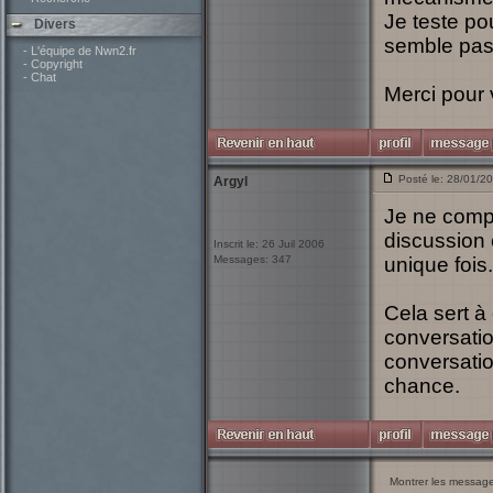
Je teste po
Divers
semble pas 
- L'équipe de Nwn2.fr
- Copyright
- Chat
Merci pour 
Posté le: 28/01/2
Argyl
Je ne compre
discussion 
Inscrit le: 26 Juil 2006
Messages: 347
unique fois.
Cela sert à
conversatio
conversatio
chance.
Montrer les messag