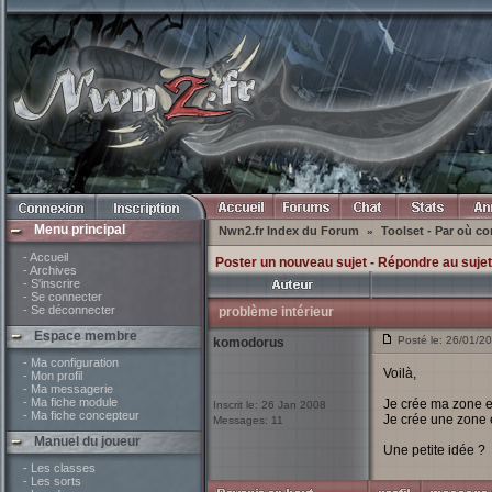
Menu principal
Nwn2.fr Index du Forum
Toolset - Par où 
»
- Accueil
Poster un nouveau sujet
-
Répondre au sujet
- Archives
- S'inscrire
- Se connecter
- Se déconnecter
problème intérieur
Espace membre
Posté le: 26/01/2
komodorus
- Ma configuration
Voilà,
- Mon profil
- Ma messagerie
- Ma fiche module
Je crée ma zone en
Inscrit le: 26 Jan 2008
- Ma fiche concepteur
Je crée une zone e
Messages: 11
Manuel du joueur
Une petite idée ?
- Les classes
- Les sorts