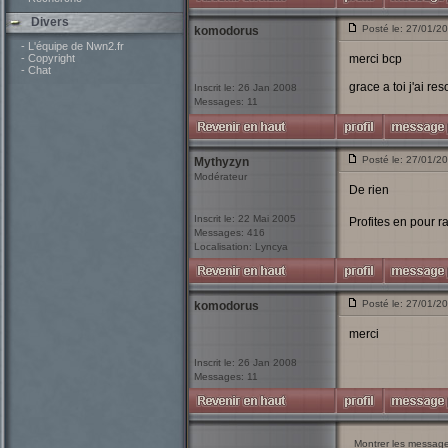
Divers
Posté le: 27/01/2
komodorus
- L'équipe de Nwn2.fr
- Copyright
merci bcp
- Chat
grace a toi j'ai r
Inscrit le: 26 Jan 2008
Messages: 11
Posté le: 27/01/2
Mythyzyn
Modérateur
De rien
Inscrit le: 22 Mai 2005
Profites en pour ra
Messages: 416
Localisation: Lyncya
Posté le: 27/01/2
komodorus
merci
Inscrit le: 26 Jan 2008
Messages: 11
Montrer les messag