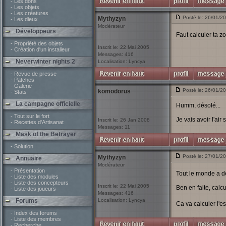
- Les dons
- Les objets
- Les créatures
Posté le: 26/01/2
Mythyzyn
- Les dieux
Modérateur
Développeurs
Faut calculer ta z
- Propriété des objets
Inscrit le: 22 Mai 2005
- Création d'un installeur
Messages: 416
Neverwinter nights 2
Localisation: Lyncya
- Revue de presse
- Patches
- Galerie
Posté le: 26/01/2
komodorus
- Stats
La campagne officielle
Humm, désolé...
- Tout sur le fort
Je vais avoir l'air
Inscrit le: 26 Jan 2008
- Recettes d'Artisanat
Messages: 11
Mask of the Betrayer
- Solution
Posté le: 27/01/2
Mythyzyn
Annuaire
Modérateur
- Présentation
Tout le monde a 
- Liste des modules
- Liste des concepteurs
Inscrit le: 22 Mai 2005
Ben en faite, calc
- Liste des joueurs
Messages: 416
Forums
Localisation: Lyncya
Ca va calculer l'
- Index des forums
- Liste des membres
- Recherche