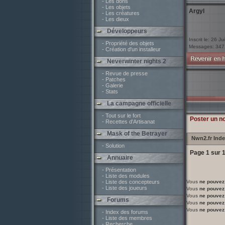
- Les dons
- Les objets
Argyl
- Les créatures
- Les dieux
Développeurs
Inscrit le: 26 Ju
- Propriété des objets
Messages: 347
- Création d'un installeur
Neverwinter nights 2
- Revue de presse
- Patches
- Galerie
- Stats
La campagne officielle
- Tout sur le fort
Poster un n
- Recettes d'Artisanat
Mask of the Betrayer
Nwn2.fr Ind
- Solution
Page
1
sur
Annuaire
- Présentation
- Liste des modules
- Liste des concepteurs
Vous
ne pouvez
- Liste des joueurs
Vous
ne pouvez
Vous
ne pouvez
Forums
Vous
ne pouvez
Vous
ne pouvez
- Index des forums
- Liste des membres
- Recherche