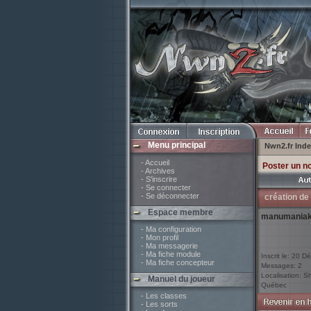
Menu principal
Nwn2.fr Ind
- Accueil
Poster un n
- Archives
- S'inscrire
- Se connecter
- Se déconnecter
création de
Espace membre
manumania
- Ma configuration
- Mon profil
- Ma messagerie
- Ma fiche module
Inscrit le: 20 D
- Ma fiche concepteur
Messages: 2
Localisation: S
Manuel du joueur
Québec
- Les classes
- Les sorts