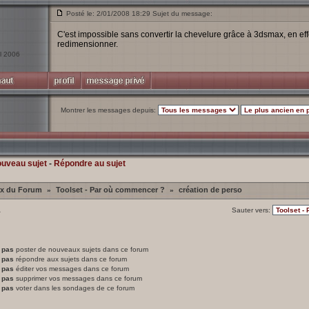
Posté le: 2/01/2008 18:29 Sujet du message:
C'est impossible sans convertir la chevelure grâce à 3dsmax, en ef
redimensionner.
il 2006
Montrer les messages depuis:
ouveau sujet
-
Répondre au sujet
ex du Forum
Toolset - Par où commencer ?
création de perso
»
»
1
Sauter vers:
 pas
poster de nouveaux sujets dans ce forum
 pas
répondre aux sujets dans ce forum
 pas
éditer vos messages dans ce forum
 pas
supprimer vos messages dans ce forum
 pas
voter dans les sondages de ce forum