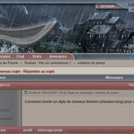
Log
ex du Forum
Toolset - Par où commencer ?
création de perso
»
»
ouveau sujet
-
Répondre au sujet
 perso
Voi
Posté le: 26/12/2007 16:11 Sujet du message: création de perso
k
Comment choisir un style de cheveux feminin (cheveux long) pour
éc 2007
hawinigan,