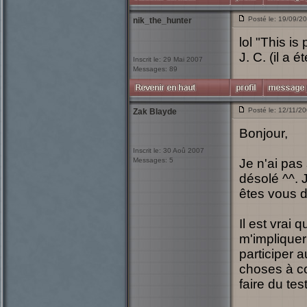
Posté le: 19/09/2
nik_the_hunter
lol "This is
J. C. (il a 
Inscrit le: 29 Mai 2007
Messages: 89
Posté le: 12/11/2
Zak Blayde
Bonjour,
Inscrit le: 30 Aoû 2007
Messages: 5
Je n'ai pas
désolé ^^. 
êtes vous d
Il est vrai 
m'impliquer
participer 
choses à cot
faire du tes