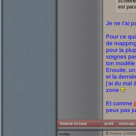
screené
est par
Je ne t'ai pa
Pour ce qui
de mapping,
pour la plu
soignes pas 
ton modèle (
Ensuite, un 
et la derni
j'ai du mal
zone
Et comme
peux pas ju
Posté le: 17/09/2
Antilia