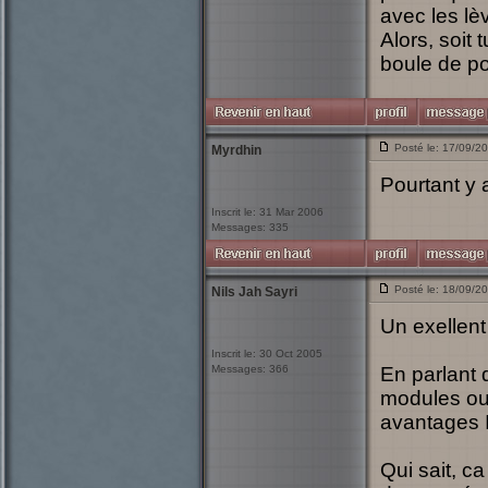
avec les lèv
Alors, soit
boule de p
Posté le: 17/09/2
Myrdhin
Pourtant y 
Inscrit le: 31 Mar 2006
Messages: 335
Posté le: 18/09/2
Nils Jah Sayri
Un exellent
Inscrit le: 30 Oct 2005
Messages: 366
En parlant 
modules ou 
avantages I
Qui sait, c