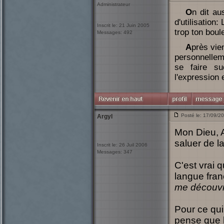
Administrateur
On dit aussi "un boule" en parlant du postérieur des demoiselles. Exemple
d'utilisation
Inscrit le: 21 Juin 2005
trop ton boul
Messages: 492
Après viens la question tout aussi sérieuse, du "peut on sucer un boule?". Et
personnelleme
se faire s
l'expression e
Posté le: 17/09/2
Argyl
Mon Dieu, A
saluer de l
Inscrit le: 26 Juil 2006
Messages: 347
C'est vrai 
langue fran
me découvr
Pour ce qui
pense que l