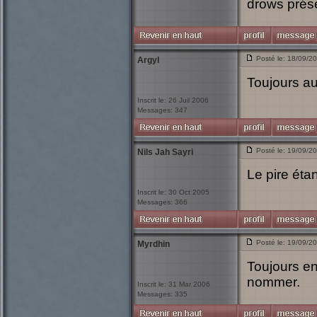
drows prése
Posté le: 18/09/2
Argyl
Toujours au
Inscrit le: 26 Juil 2006
Messages: 347
Posté le: 19/09/2
Nils Jah Sayri
Le pire éta
Inscrit le: 30 Oct 2005
Messages: 366
Posté le: 19/09/2
Myrdhin
Toujours en
nommer.
Inscrit le: 31 Mar 2006
Messages: 335