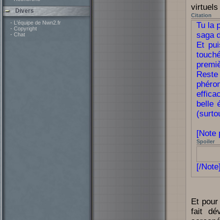
virtuels
Divers
Citation
- L'équipe de Nwn2.fr
Tu la 
- Copyright
saga d
- Chat
Et pui
touch
premiè
Reste
phéro
effica
belle 
(surto
[Note
Spoiler
Prévoir
[/Note
Et pour
fait dé