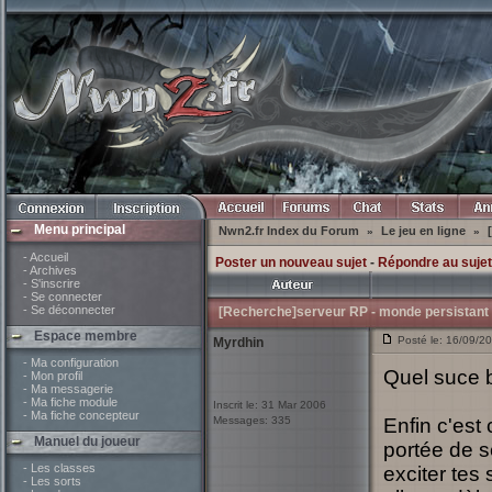
Menu principal
Nwn2.fr Index du Forum
Le jeu en ligne
»
»
- Accueil
Poster un nouveau sujet
-
Répondre au sujet
- Archives
- S'inscrire
- Se connecter
- Se déconnecter
[Recherche]serveur RP - monde persistant 
Espace membre
Posté le: 16/09/2
Myrdhin
- Ma configuration
Quel suce b
- Mon profil
- Ma messagerie
- Ma fiche module
Inscrit le: 31 Mar 2006
- Ma fiche concepteur
Messages: 335
Enfin c'est
Manuel du joueur
portée de 
- Les classes
exciter tes 
- Les sorts