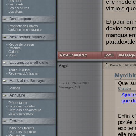
elle modèle
- Les dons
- Les objets
virtuels que
- Les créatures
- Les dieux
Développeurs
Et pour en 
- Propriété des objets
dévier en m
- Création d'un installeur
manquaient 
Neverwinter nights 2
paradoxale 
- Revue de presse
- Patches
- Galerie
- Stats
La campagne officielle
Posté le: 16/09/2
Argyl
- Tout sur le fort
- Recettes d'Artisanat
Myrdhi
Mask of the Betrayer
Quel su
Inscrit le: 26 Juil 2006
Messages: 347
- Solution
Citation
Ajoute
Annuaire
que de 
- Présentation
- Liste des modules
- Liste des concepteurs
- Liste des joueurs
Enfin c
Forums
portée 
exciter 
- Index des forums
- Liste des membres
elle mo
- Recherche