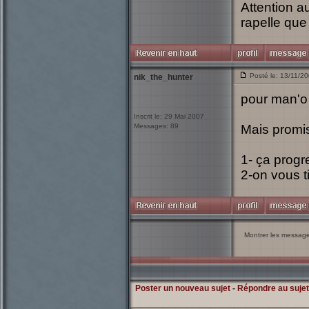
Attention a
rapelle que
Posté le: 13/11/2
nik_the_hunter
pour man'o 
Inscrit le: 29 Mai 2007
Messages: 89
Mais promis
1- ça progr
2-on vous t
Montrer les messag
Poster un nouveau sujet
-
Répondre au sujet