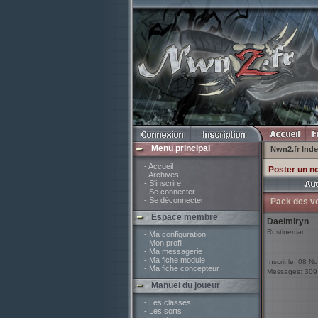
Menu principal
Nwn2.fr Ind
- Accueil
Poster un n
- Archives
- S'inscrire
- Se connecter
- Se déconnecter
Pack des v
Espace membre
Daelmiryn
Rustineman
- Ma configuration
- Mon profil
- Ma messagerie
- Ma fiche module
Inscrit le: 08 N
- Ma fiche concepteur
Messages: 309
Manuel du joueur
- Les classes
- Les sorts