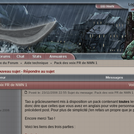
Log
ex du Forum
Aide technique
Pack des voix FR de NWN 1
»
»
ouveau sujet
-
Répondre au sujet
oix FR de NWN 1
Voi
Posté le: 23/11/2006 22:55 Sujet du message: Pack des voix FR de NWN 1
Tao a grâcieusement mis à disposition un pack contenant
toutes
le
donc dire que celles que vous avez en anglais pour votre personna
précédent post. Pour plus de simplicité j'en refais un propre que je 
ov 2006
Encore merci Tao !
Voici les liens des trois parties :