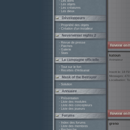
- Les dons
- Les objets
- Les créatures
- Les dieux
Développeurs
- Propriété des objets
- Création d'un installeur
Neverwinter nights 2
- Revue de presse
- Patches
- Galerie
- Stats
katoun
La campagne officielle
Animateur
- Tout sur le fort
- Recettes d'Artisanat
Inscrit le: 18 F
Messages: 470
Mask of the Betrayer
Localisation: T
- Solution
Annuaire
- Présentation
- Liste des modules
- Liste des concepteurs
- Liste des joueurs
Forums
- Index des forums
greno
- Liste des membres
- Recherche