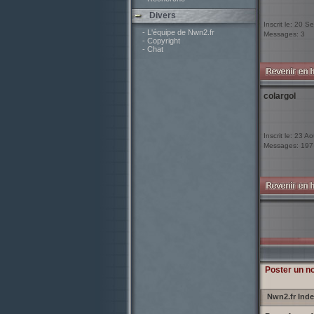
Divers
Inscrit le: 20 
- L'équipe de Nwn2.fr
Messages: 3
- Copyright
- Chat
colargol
Inscrit le: 23 A
Messages: 197
Poster un n
Nwn2.fr Ind