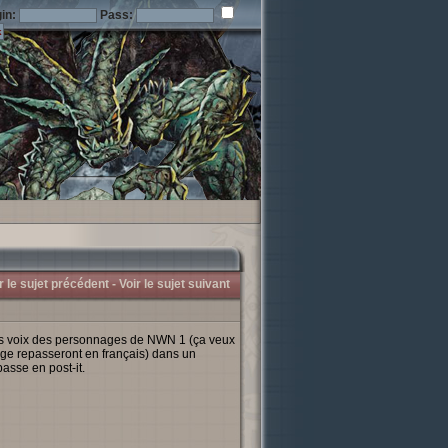
in:
Pass:
r le sujet précédent -
Voir le sujet suivant
s voix des personnages de NWN 1 (ça veux
ge repasseront en français) dans un
passe en post-it.