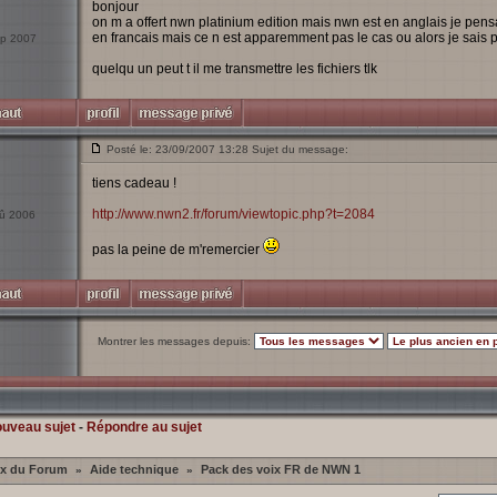
bonjour
on m a offert nwn platinium edition mais nwn est en anglais je pens
en francais mais ce n est apparemment pas le cas ou alors je sais 
Sep 2007
quelqu un peut t il me transmettre les fichiers tlk
Posté le: 23/09/2007 13:28 Sujet du message:
tiens cadeau !
http://www.nwn2.fr/forum/viewtopic.php?t=2084
oû 2006
pas la peine de m'remercier
Montrer les messages depuis:
ouveau sujet
-
Répondre au sujet
ex du Forum
Aide technique
Pack des voix FR de NWN 1
»
»